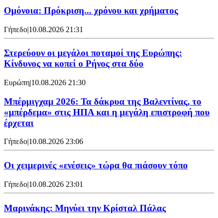
Ομόνοια: Πρόκριση... χρόνου και χρήματος
Γήπεδο
|
10.08.2026 21:31
Στερεύουν οι μεγάλοι ποταμοί της Ευρώπης:
Κίνδυνος να κοπεί ο Ρήνος στα δύο
Ευρώπη
|
10.08.2026 21:30
Μπέρμιγχαμ 2026: Τα δάκρυα της Βαλεντίνας, το
«μπέρδεμα» στις ΗΠΑ και η μεγάλη επιστροφή που
έρχεται
Γήπεδο
|
10.08.2026 23:06
Οι χειμερινές «ενέσεις» τώρα θα πιάσουν τόπο
Γήπεδο
|
10.08.2026 23:01
Μαρινάκης: Μηνύει την Κρίσταλ Πάλας