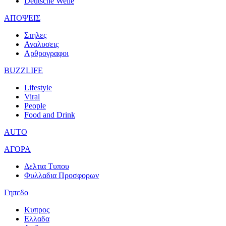
Deutsche Welle
ΑΠΟΨΕΙΣ
Στηλες
Αναλυσεις
Αρθρογραφοι
BUZZLIFE
Lifestyle
Viral
People
Food and Drink
AUTO
ΑΓΟΡΑ
Δελτια Τυπου
Φυλλαδια Προσφορων
Γηπεδο
Κυπρος
Ελλαδα