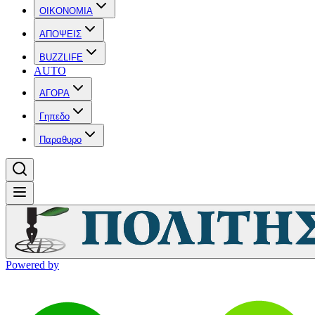
OIKONOMIA
ΑΠΟΨΕΙΣ
BUZZLIFE
AUTO
ΑΓΟΡΑ
Γηπεδο
Παραθυρο
Powered by