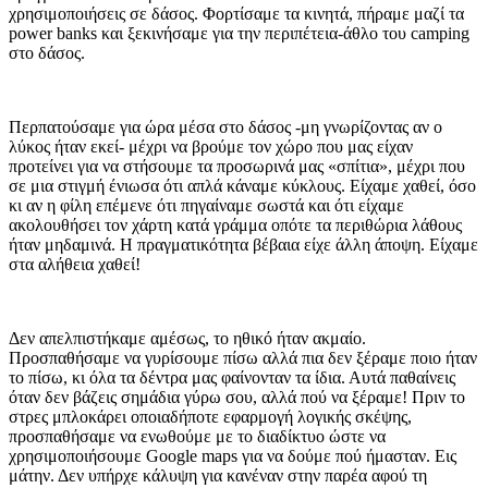
χρησιμοποιήσεις σε δάσος. Φορτίσαμε τα κινητά, πήραμε μαζί τα
power banks και ξεκινήσαμε για την περιπέτεια-άθλο του camping
στο δάσος.
Περπατούσαμε για ώρα μέσα στο δάσος -μη γνωρίζοντας αν ο
λύκος ήταν εκεί- μέχρι να βρούμε τον χώρο που μας είχαν
προτείνει για να στήσουμε τα προσωρινά μας «σπίτια», μέχρι που
σε μια στιγμή ένιωσα ότι απλά κάναμε κύκλους. Είχαμε χαθεί, όσο
κι αν η φίλη επέμενε ότι πηγαίναμε σωστά και ότι είχαμε
ακολουθήσει τον χάρτη κατά γράμμα οπότε τα περιθώρια λάθους
ήταν μηδαμινά. Η πραγματικότητα βέβαια είχε άλλη άποψη. Είχαμε
στα αλήθεια χαθεί!
Δεν απελπιστήκαμε αμέσως, το ηθικό ήταν ακμαίο.
Προσπαθήσαμε να γυρίσουμε πίσω αλλά πια δεν ξέραμε ποιο ήταν
το πίσω, κι όλα τα δέντρα μας φαίνονταν τα ίδια. Αυτά παθαίνεις
όταν δεν βάζεις σημάδια γύρω σου, αλλά πού να ξέραμε! Πριν το
στρες μπλοκάρει οποιαδήποτε εφαρμογή λογικής σκέψης,
προσπαθήσαμε να ενωθούμε με το διαδίκτυο ώστε να
χρησιμοποιήσουμε Google maps για να δούμε πού ήμασταν. Εις
μάτην. Δεν υπήρχε κάλυψη για κανέναν στην παρέα αφού τη