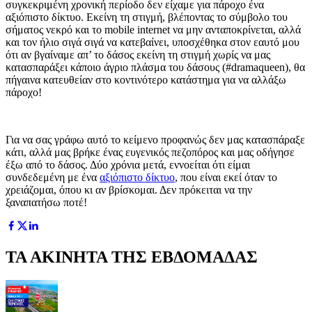
συγκεκριμένη χρονική περίοδο δεν είχαμε για πάροχο ένα
αξιόπιστο δίκτυο. Εκείνη τη στιγμή, βλέποντας το σύμβολο του
σήματος νεκρό και το mobile internet να μην ανταποκρίνεται, αλλά
και τον ήλιο σιγά σιγά να κατεβαίνει, υποσχέθηκα στον εαυτό μου
ότι αν βγαίναμε απ’ το δάσος εκείνη τη στιγμή χωρίς να μας
κατασπαράξει κάποιο άγριο πλάσμα του δάσους (#dramaqueen), θα
πήγαινα κατευθείαν στο κοντινότερο κατάστημα για να αλλάξω
πάροχο!
Για να σας γράφω αυτό το κείμενο προφανώς δεν μας κατασπάραξε
κάτι, αλλά μας βρήκε ένας ευγενικός πεζοπόρος και μας οδήγησε
έξω από το δάσος. Δύο χρόνια μετά, εννοείται ότι είμαι
συνδεδεμένη με ένα
αξιόπιστο δίκτυο
, που είναι εκεί όταν το
χρειάζομαι, όπου κι αν βρίσκομαι. Δεν πρόκειται να την
ξαναπατήσω ποτέ!
ΤΑ ΑΚΙΝΗΤΑ ΤΗΣ ΕΒΔΟΜΑΔΑΣ