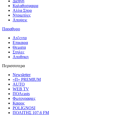
Διεθνη
Καλαθοσφαιρα
Αλλα Σπορ
Ντριμπλες
Αποψεις
Παραθυρο
Ατζεντα
Επικαιρα
Θεματα
Στηλες
Αποθηκη
Περισσοτερα
Newsletter
«Π» PREMIUM
AUTO
WEB TV
ΠΟΛcasts
Φωτογραφιες
Καιρος
POLIGNOSI
ΠΟΛΙΤΗΣ 107.6 FM