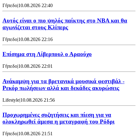
Γήπεδο
|
10.08.2026 22:40
Αυτός είναι ο πιο ψηλός παίκτης στο NBA και θα
αγωνίζεται στους Κλίπερς
Γήπεδο
|
10.08.2026 22:16
Επίσημα στη Λίβερπουλ ο Αραούχο
Γήπεδο
|
10.08.2026 22:01
Ανάκαμψη για τα βρετανικά μουσικά φεστιβάλ -
Ρεκόρ πωλήσεων αλλά και δεκάδες ακυρώσεις
Lifestyle
|
10.08.2026 21:56
Προχωρημένες συζητήσεις και πίεση για να
ολοκληρωθεί άμεσα η μεταγραφή του Ρόδρι
Γήπεδο
|
10.08.2026 21:51