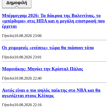
Δημοφιλή
Μπέρμιγχαμ 2026: Τα δάκρυα της Βαλεντίνας, το
«μπέρδεμα» στις ΗΠΑ και η μεγάλη επιστροφή που
έρχεται
Γήπεδο
|
10.08.2026 23:06
Οι χειμερινές «ενέσεις» τώρα θα πιάσουν τόπο
Γήπεδο
|
10.08.2026 23:01
Μαρινάκης: Μηνύει την Κρίσταλ Πάλας
Γήπεδο
|
10.08.2026 22:40
Αυτός είναι ο πιο ψηλός παίκτης στο NBA και θα
αγωνίζεται στους Κλίπερς
Γήπεδο
|
10.08.2026 22:16