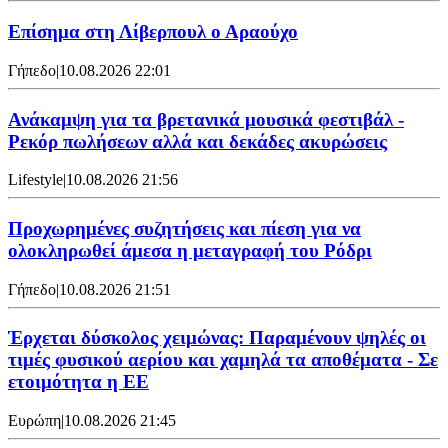
Επίσημα στη Λίβερπουλ ο Αραούχο
Γήπεδο
|
10.08.2026 22:01
Ανάκαμψη για τα βρετανικά μουσικά φεστιβάλ -
Ρεκόρ πωλήσεων αλλά και δεκάδες ακυρώσεις
Lifestyle
|
10.08.2026 21:56
Προχωρημένες συζητήσεις και πίεση για να
ολοκληρωθεί άμεσα η μεταγραφή του Ρόδρι
Γήπεδο
|
10.08.2026 21:51
Έρχεται δύσκολος χειμώνας: Παραμένουν ψηλές οι
τιμές φυσικού αερίου και χαμηλά τα αποθέματα - Σε
ετοιμότητα η ΕΕ
Ευρώπη
|
10.08.2026 21:45