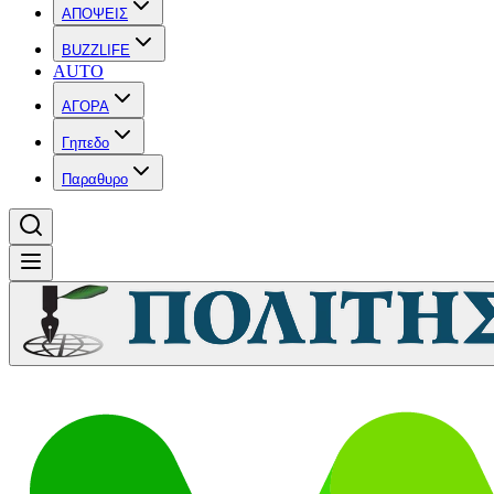
ΑΠΟΨΕΙΣ
BUZZLIFE
AUTO
ΑΓΟΡΑ
Γηπεδο
Παραθυρο