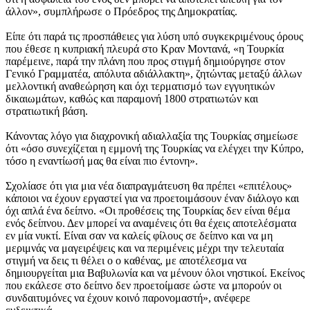
άλλον», συμπλήρωσε ο Πρόεδρος της Δημοκρατίας.
Είπε ότι παρά τις προσπάθειες για λύση υπό συγκεκριμένους όρους
που έθεσε η κυπριακή πλευρά στο Κραν Μοντανά, «η Τουρκία
παρέμεινε, παρά την πλάνη που προς στιγμή δημιούργησε στον
Γενικό Γραμματέα, απόλυτα αδιάλλακτη», ζητώντας μεταξύ άλλων
μελλοντική αναθεώρηση και όχι τερματισμό των εγγυητικών
δικαιωμάτων, καθώς και παραμονή 1800 στρατιωτών και
στρατιωτική βάση.
Κάνοντας λόγο για διαχρονική αδιαλλαξία της Τουρκίας σημείωσε
ότι «όσο συνεχίζεται η εμμονή της Τουρκίας να ελέγχει την Κύπρο,
τόσο η εναντίωσή μας θα είναι πιο έντονη».
Σχολίασε ότι για μια νέα διαπραγμάτευση θα πρέπει «επιτέλους»
κάποιοι να έχουν εργαστεί για να προετοιμάσουν έναν διάλογο και
όχι απλά ένα δείπνο. «Οι προθέσεις της Τουρκίας δεν είναι θέμα
ενός δείπνου. Δεν μπορεί να αναμένεις ότι θα έχεις αποτελέσματα
εν μία νυκτί. Είναι σαν να καλείς φίλους σε δείπνο και να μη
μεριμνάς να μαγειρέψεις και να περιμένεις μέχρι την τελευταία
στιγμή να δεις τι θέλει ο ο καθένας, με αποτέλεσμα να
δημιουργείται μια Βαβυλωνία και να μένουν όλοι νηστικοί. Εκείνος
που εκάλεσε στο δείπνο δεν προετοίμασε ώστε να μπορούν οι
συνδαιτυμόνες να έχουν κοινό παρονομαστή», ανέφερε