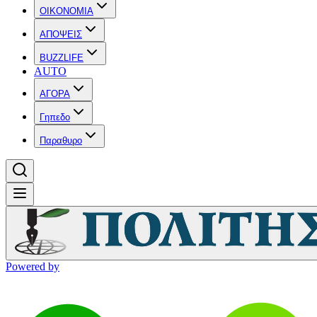
OIKONOMIA
ΑΠΟΨΕΙΣ
BUZZLIFE
AUTO
ΑΓΟΡΑ
Γηπεδο
Παραθυρο
Powered by