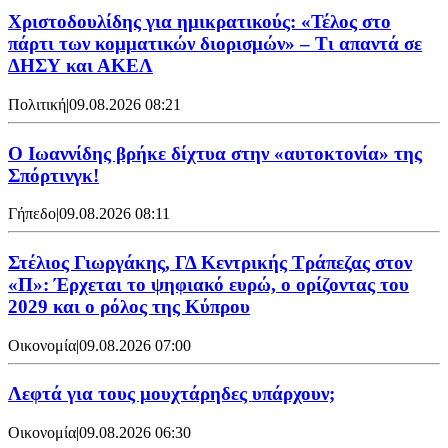
Χριστοδουλίδης για ημικρατικούς: «Τέλος στο
πάρτι των κομματικών διορισμών» – Τι απαντά σε
ΔΗΣΥ και ΑΚΕΛ
Πολιτική
|
09.08.2026 08:21
Ο Ιωαννίδης βρήκε δίχτυα στην «αυτοκτονία» της
Σπόρτινγκ!
Γήπεδο
|
09.08.2026 08:11
Στέλιος Γιωργάκης, ΓΔ Κεντρικής Τράπεζας στον
«Π»: Έρχεται το ψηφιακό ευρώ, ο ορίζοντας του
2029 και ο ρόλος της Κύπρου
Οικονομία
|
09.08.2026 07:00
Λεφτά για τους μουχτάρηδες υπάρχουν;
Οικονομία
|
09.08.2026 06:30