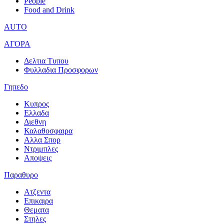
People
Food and Drink
AUTO
ΑΓΟΡΑ
Δελτια Τυπου
Φυλλαδια Προσφορων
Γηπεδο
Κυπρος
Ελλαδα
Διεθνη
Καλαθοσφαιρα
Αλλα Σπορ
Ντριμπλες
Αποψεις
Παραθυρο
Ατζεντα
Επικαιρα
Θεματα
Στηλες