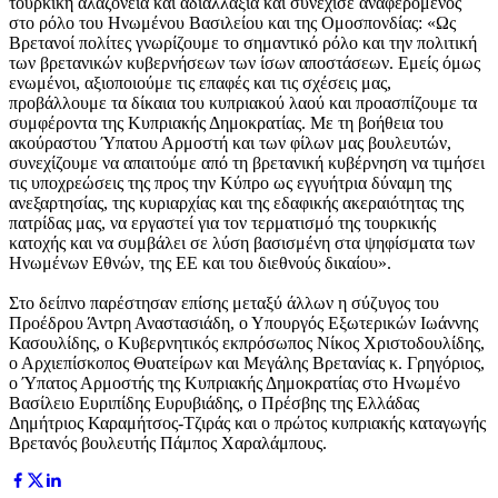
τουρκική αλαζονεία και αδιαλλαξία και συνέχισε αναφερομενος
στο ρόλο του Ηνωμένου Βασιλείου και της Ομοσπονδίας: «Ως
Βρετανοί πολίτες γνωρίζουμε το σημαντικό ρόλο και την πολιτική
των βρετανικών κυβερνήσεων των ίσων αποστάσεων. Εμείς όμως
ενωμένοι, αξιοποιούμε τις επαφές και τις σχέσεις μας,
προβάλλουμε τα δίκαια του κυπριακού λαού και προασπίζουμε τα
συμφέροντα της Κυπριακής Δημοκρατίας. Με τη βοήθεια του
ακούραστου Ύπατου Αρμοστή και των φίλων μας βουλευτών,
συνεχίζουμε να απαιτούμε από τη βρετανική κυβέρνηση να τιμήσει
τις υποχρεώσεις της προς την Κύπρο ως εγγυήτρια δύναμη της
ανεξαρτησίας, της κυριαρχίας και της εδαφικής ακεραιότητας της
πατρίδας μας, να εργαστεί για τον τερματισμό της τουρκικής
κατοχής και να συμβάλει σε λύση βασισμένη στα ψηφίσματα των
Ηνωμένων Εθνών, της ΕΕ και του διεθνούς δικαίου».
Στο δείπνο παρέστησαν επίσης μεταξύ άλλων η σύζυγος του
Προέδρου Άντρη Αναστασιάδη, ο Υπουργός Εξωτερικών Ιωάννης
Κασουλίδης, ο Κυβερνητικός εκπρόσωπος Νίκος Χριστοδουλίδης,
ο Αρχιεπίσκοπος Θυατείρων και Μεγάλης Βρετανίας κ. Γρηγόριος,
ο Ύπατος Αρμοστής της Κυπριακής Δημοκρατίας στο Ηνωμένο
Βασίλειο Ευριπίδης Ευρυβιάδης, ο Πρέσβης της Ελλάδας
Δημήτριος Καραμήτσος-Τζιράς και ο πρώτος κυπριακής καταγωγής
Βρετανός βουλευτής Πάμπος Χαραλάμπους.