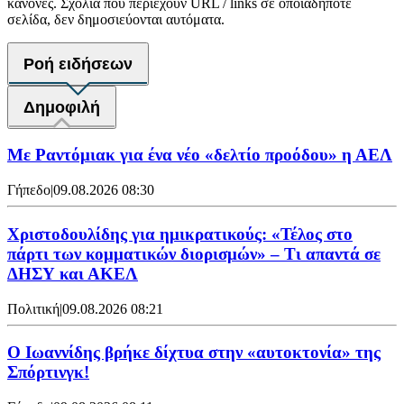
κανόνες. Σχόλια που περιέχουν URL / links σε οποιαδήποτε
σελίδα, δεν δημοσιεύονται αυτόματα.
Ροή ειδήσεων
Δημοφιλή
Με Ραντόμιακ για ένα νέο «δελτίο προόδου» η ΑΕΛ
Γήπεδο
|
09.08.2026 08:30
Χριστοδουλίδης για ημικρατικούς: «Τέλος στο
πάρτι των κομματικών διορισμών» – Τι απαντά σε
ΔΗΣΥ και ΑΚΕΛ
Πολιτική
|
09.08.2026 08:21
Ο Ιωαννίδης βρήκε δίχτυα στην «αυτοκτονία» της
Σπόρτινγκ!