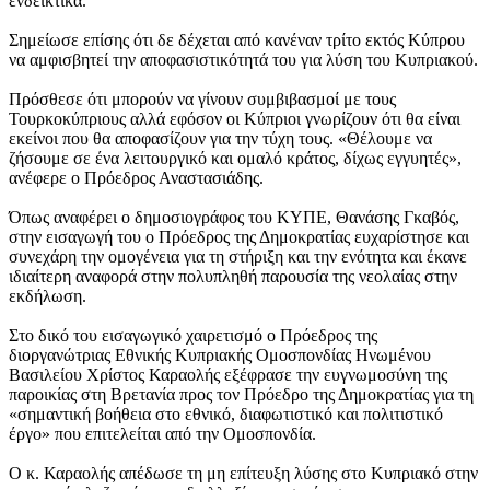
ενδεικτικά.
Σημείωσε επίσης ότι δε δέχεται από κανέναν τρίτο εκτός Κύπρου
να αμφισβητεί την αποφασιστικότητά του για λύση του Κυπριακού.
Πρόσθεσε ότι μπορούν να γίνουν συμβιβασμοί με τους
Τουρκοκύπριους αλλά εφόσον οι Κύπριοι γνωρίζουν ότι θα είναι
εκείνοι που θα αποφασίζουν για την τύχη τους. «Θέλουμε να
ζήσουμε σε ένα λειτουργικό και ομαλό κράτος, δίχως εγγυητές»,
ανέφερε ο Πρόεδρος Αναστασιάδης.
Όπως αναφέρει ο δημοσιογράφος του ΚΥΠΕ, Θανάσης Γκαβός,
στην εισαγωγή του ο Πρόεδρος της Δημοκρατίας ευχαρίστησε και
συνεχάρη την ομογένεια για τη στήριξη και την ενότητα και έκανε
ιδιαίτερη αναφορά στην πολυπληθή παρουσία της νεολαίας στην
εκδήλωση.
Στο δικό του εισαγωγικό χαιρετισμό ο Πρόεδρος της
διοργανώτριας Εθνικής Κυπριακής Ομοσπονδίας Ηνωμένου
Βασιλείου Χρίστος Καραολής εξέφρασε την ευγνωμοσύνη της
παροικίας στη Βρετανία προς τον Πρόεδρο της Δημοκρατίας για τη
«σημαντική βοήθεια στο εθνικό, διαφωτιστικό και πολιτιστικό
έργο» που επιτελείται από την Ομοσπονδία.
Ο κ. Καραολής απέδωσε τη μη επίτευξη λύσης στο Κυπριακό στην