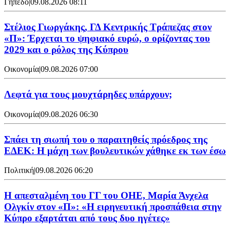
Γήπεδο
|
09.08.2026 08:11
Στέλιος Γιωργάκης, ΓΔ Κεντρικής Τράπεζας στον
«Π»: Έρχεται το ψηφιακό ευρώ, ο ορίζοντας του
2029 και ο ρόλος της Κύπρου
Οικονομία
|
09.08.2026 07:00
Λεφτά για τους μουχτάρηδες υπάρχουν;
Οικονομία
|
09.08.2026 06:30
Σπάει τη σιωπή του ο παραιτηθείς πρόεδρος της
ΕΔΕΚ: Η μάχη των βουλευτικών χάθηκε εκ των έσω
Πολιτική
|
09.08.2026 06:20
Η απεσταλμένη του ΓΓ του ΟΗΕ, Μαρία Άνχελα
Ολγκίν στον «Π»: «Η ειρηνευτική προσπάθεια στην
Κύπρο εξαρτάται από τους δυο ηγέτες»