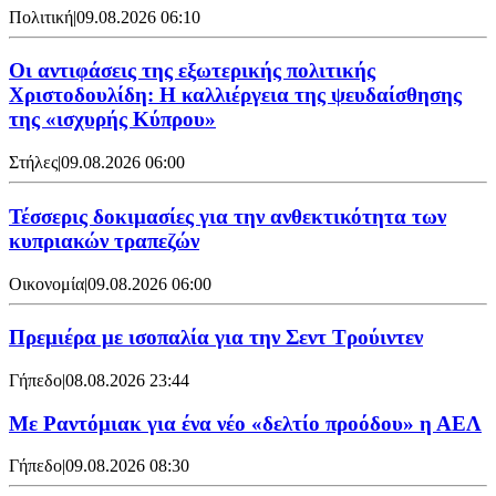
Πολιτική
|
09.08.2026 06:10
Οι αντιφάσεις της εξωτερικής πολιτικής
Χριστοδουλίδη: Η καλλιέργεια της ψευδαίσθησης
της «ισχυρής Κύπρου»
Στήλες
|
09.08.2026 06:00
Τέσσερις δοκιμασίες για την ανθεκτικότητα των
κυπριακών τραπεζών
Οικονομία
|
09.08.2026 06:00
Πρεμιέρα με ισοπαλία για την Σεντ Τρούιντεν
Γήπεδο
|
08.08.2026 23:44
Με Ραντόμιακ για ένα νέο «δελτίο προόδου» η ΑΕΛ
Γήπεδο
|
09.08.2026 08:30