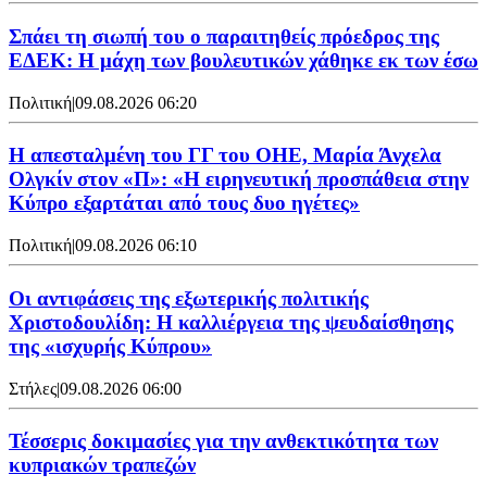
Σπάει τη σιωπή του ο παραιτηθείς πρόεδρος της
ΕΔΕΚ: Η μάχη των βουλευτικών χάθηκε εκ των έσω
Πολιτική
|
09.08.2026 06:20
Η απεσταλμένη του ΓΓ του ΟΗΕ, Μαρία Άνχελα
Ολγκίν στον «Π»: «Η ειρηνευτική προσπάθεια στην
Κύπρο εξαρτάται από τους δυο ηγέτες»
Πολιτική
|
09.08.2026 06:10
Οι αντιφάσεις της εξωτερικής πολιτικής
Χριστοδουλίδη: Η καλλιέργεια της ψευδαίσθησης
της «ισχυρής Κύπρου»
Στήλες
|
09.08.2026 06:00
Τέσσερις δοκιμασίες για την ανθεκτικότητα των
κυπριακών τραπεζών