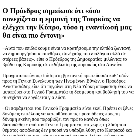
O Πρόεδρος σημείωσε ότι «όσο
συνεχίζεται η εμμονή της Τουρκίας να
ελέγχει την Κύπρο, τόσο η εναντίωσή μας
θα είναι πιο έντονη»
«Αυτό που επιδιώκουμε είναι να κρατήσουμε την ελπίδα ζωντανή,
να δημιουργήσουμε συνθήκες συνέχισης του διαλόγου αλλά σε
στέρεες βάσεις», είπε ο Πρόεδρος της Δημοκρατίας μιλώντας το
βράδυ της Κυριακής σε εκδήλωση της παροικίας στο Λονδίνο.
Πραγματοποιώντας στάση στη βρετανική πρωτεύουσα καθ’ οδόν
προς τη Γενική Συνέλευση των Ηνωμένων Εθνών, ο Πρόεδρος
Αναστασιάδης είπε ότι πηγαίνει στη Νέα Υόρκη αποφασισμένος να
μεταφέρει στο Γενικό Γραμματέα τη δέσμευση και βούλησή του να
συνεχίσει να εργάζεται για λύση.
«Οι παράμετροι του Γενικού Γραμματέα είναι εκεί. Πρέπει οι ξένες
δυνάμεις επιτέλους να κατευθύνουν τις προσπάθειες προς τη
δύναμη εκείνη που παραβιάζει τον πρώτο κανόνα όπως
διατυπώθηκε από τον Γενικό Γραμματέα, ότι χωρίς τη λύση του
θέματος ασφάλειας δεν μπορεί να υπάρξει λύση στο Κυπριακό και
ότι η ασφάλεια του ενός δεν μπορεί να αποτελεί απειλή για τον