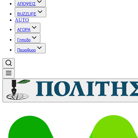
ΑΠΟΨΕΙΣ
BUZZLIFE
AUTO
ΑΓΟΡΑ
Γηπεδο
Παραθυρο