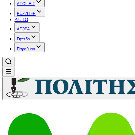
ΑΠΟΨΕΙΣ
BUZZLIFE
AUTO
ΑΓΟΡΑ
Γηπεδο
Παραθυρο