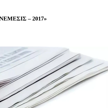
 «NEMEΣIΣ – 2017»