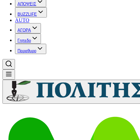
ΑΠΟΨΕΙΣ
BUZZLIFE
AUTO
ΑΓΟΡΑ
Γηπεδο
Παραθυρο