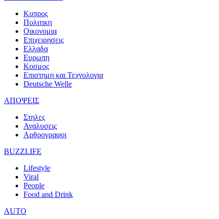
Κυπρος
Πολιτικη
Οικονομια
Επιχειρησεις
Ελλαδα
Ευρωπη
Κοσμος
Επιστημη και Τεχνολογια
Deutsche Welle
ΑΠΟΨΕΙΣ
Στηλες
Αναλυσεις
Αρθρογραφοι
BUZZLIFE
Lifestyle
Viral
People
Food and Drink
AUTO