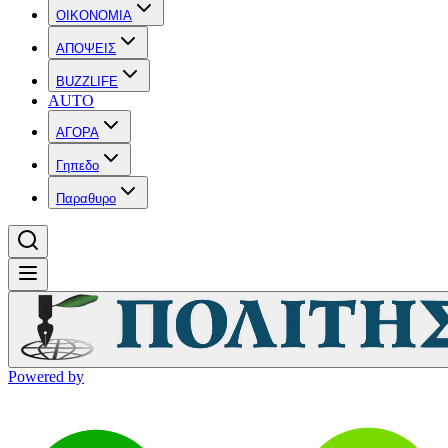
OIKONOMIA
ΑΠΟΨΕΙΣ
BUZZLIFE
AUTO
ΑΓΟΡΑ
Γηπεδο
Παραθυρο
Powered by