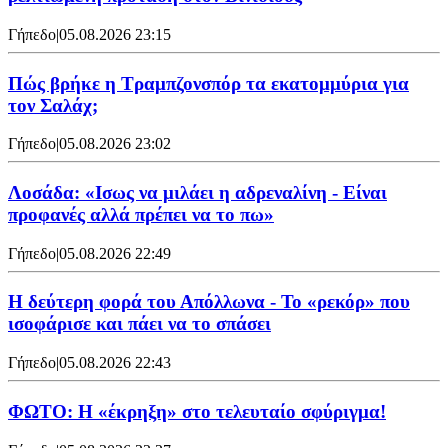
Γήπεδο
|
05.08.2026 23:15
Πώς βρήκε η Τραμπζονσπόρ τα εκατομμύρια για
τον Σαλάχ;
Γήπεδο
|
05.08.2026 23:02
Λοσάδα: «Ισως να μιλάει η αδρεναλίνη - Είναι
προφανές αλλά πρέπει να το πω»
Γήπεδο
|
05.08.2026 22:49
Η δεύτερη φορά του Απόλλωνα - Το «ρεκόρ» που
ισοφάρισε και πάει να το σπάσει
Γήπεδο
|
05.08.2026 22:43
ΦΩΤΟ: Η «έκρηξη» στο τελευταίο σφύριγμα!