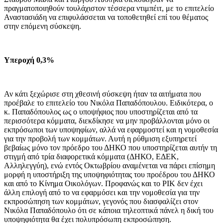
πραγματοποιηθούν τουλάχιστον τέσσερα ντιμπέιτ, με το επιτελείο
Αναστασιάδη να επιφυλάσσεται να τοποθετηθεί επί του θέματος
στην επόμενη σύσκεψη.
Υπεροχή 0,3%
Αν κάτι ξεχώρισε στη χθεσινή σύσκεψη ήταν τα αιτήματα που
προέβαλε το επιτελείο του Νικόλα Παπαδόπουλου. Ειδικότερα, ο
κ. Παπαδόπουλος ως ο υποψήφιος που υποστηρίζεται από τα
περισσότερα κόμματα, διεκδίκησε να μην προβάλλονται μόνο οι
εκπρόσωποι των υποψηφίων, αλλά να εφαρμοστεί και η νομοθεσία
για την προβολή των κομμάτων. Αυτή η ρύθμιση εξυπηρετεί
βεβαίως μόνο τον πρόεδρο του ΔΗΚΟ που υποστηρίζεται αυτήν τη
στιγμή από τρία διαφορετικά κόμματα (ΔΗΚΟ, ΕΔΕΚ,
Αλληλεγγύη), ενώ εντός Οκτωβρίου αναμένεται να πάρει επίσημη
μορφή η υποστήριξη της υποψηφιότητας του προέδρου του ΔΗΚΟ
και από το Κίνημα Οικολόγων. Προφανώς και το ΡΙΚ δεν έχει
άλλη επιλογή από το να εφαρμόσει και την νομοθεσία για την
εκπροσώπηση των κομμάτων, γεγονός που διασφαλίζει στον
Νικόλα Παπαδόπουλο ότι σε κάποια τηλεοπτικά πάνελ η δική του
υποψηφιότητα θα έχει πολυπρόσωπη εκπροσώπηση.