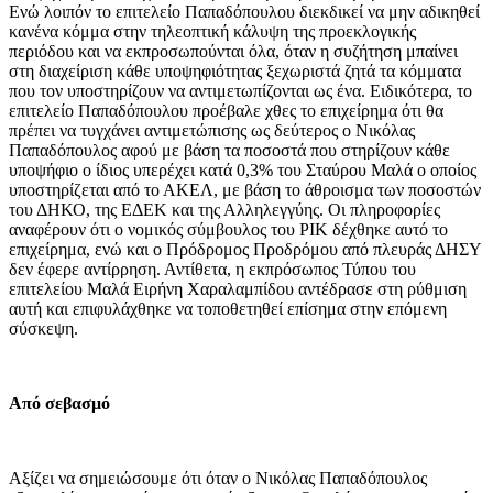
Ενώ λοιπόν το επιτελείο Παπαδόπουλου διεκδικεί να μην αδικηθεί
κανένα κόμμα στην τηλεοπτική κάλυψη της προεκλογικής
περιόδου και να εκπροσωπούνται όλα, όταν η συζήτηση μπαίνει
στη διαχείριση κάθε υποψηφιότητας ξεχωριστά ζητά τα κόμματα
που τον υποστηρίζουν να αντιμετωπίζονται ως ένα. Ειδικότερα, το
επιτελείο Παπαδόπουλου προέβαλε χθες το επιχείρημα ότι θα
πρέπει να τυγχάνει αντιμετώπισης ως δεύτερος ο Νικόλας
Παπαδόπουλος αφού με βάση τα ποσοστά που στηρίζουν κάθε
υποψήφιο ο ίδιος υπερέχει κατά 0,3% του Σταύρου Μαλά ο οποίος
υποστηρίζεται από το ΑΚΕΛ, με βάση το άθροισμα των ποσοστών
του ΔΗΚΟ, της ΕΔΕΚ και της Αλληλεγγύης. Οι πληροφορίες
αναφέρουν ότι ο νομικός σύμβουλος του ΡΙΚ δέχθηκε αυτό το
επιχείρημα, ενώ και ο Πρόδρομος Προδρόμου από πλευράς ΔΗΣΥ
δεν έφερε αντίρρηση. Αντίθετα, η εκπρόσωπος Τύπου του
επιτελείου Μαλά Ειρήνη Χαραλαμπίδου αντέδρασε στη ρύθμιση
αυτή και επιφυλάχθηκε να τοποθετηθεί επίσημα στην επόμενη
σύσκεψη.
Από σεβασμό
Αξίζει να σημειώσουμε ότι όταν ο Νικόλας Παπαδόπουλος