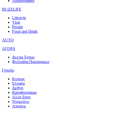
Αρθρογραφοι
BUZZLIFE
Lifestyle
Viral
People
Food and Drink
AUTO
ΑΓΟΡΑ
Δελτια Τυπου
Φυλλαδια Προσφορων
Γηπεδο
Κυπρος
Ελλαδα
Διεθνη
Καλαθοσφαιρα
Αλλα Σπορ
Ντριμπλες
Αποψεις