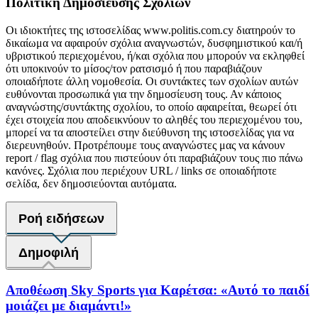
Πολιτική Δημοσίευσης Σχολίων
Οι ιδιοκτήτες της ιστοσελίδας www.politis.com.cy διατηρούν το
δικαίωμα να αφαιρούν σχόλια αναγνωστών, δυσφημιστικού και/ή
υβριστικού περιεχομένου, ή/και σχόλια που μπορούν να εκληφθεί
ότι υποκινούν το μίσος/τον ρατσισμό ή που παραβιάζουν
οποιαδήποτε άλλη νομοθεσία. Οι συντάκτες των σχολίων αυτών
ευθύνονται προσωπικά για την δημοσίευση τους. Αν κάποιος
αναγνώστης/συντάκτης σχολίου, το οποίο αφαιρείται, θεωρεί ότι
έχει στοιχεία που αποδεικνύουν το αληθές του περιεχομένου του,
μπορεί να τα αποστείλει στην διεύθυνση της ιστοσελίδας για να
διερευνηθούν. Προτρέπουμε τους αναγνώστες μας να κάνουν
report / flag σχόλια που πιστεύουν ότι παραβιάζουν τους πιο πάνω
κανόνες. Σχόλια που περιέχουν URL / links σε οποιαδήποτε
σελίδα, δεν δημοσιεύονται αυτόματα.
Ροή ειδήσεων
Δημοφιλή
Αποθέωση Sky Sports για Καρέτσα: «Αυτό το παιδί
μοιάζει με διαμάντι!»