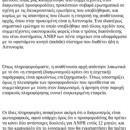
διαγωνισμό προσφοροδότες προκύπτουν σοβαρά ερωτηματικά σε
σχέση με τις διευκρινιστικές ερωτήσεις που υποβλήθηκαν, και
κυρίως με τις απαντήσεις που έδωσε η επιτροπή της αναθέτουσας
αρχής, όπου στην προκειμένη είναι η Αστυνομία. Ένα ιδιαιτέρως
σημαντικό ερώτημα το οποίο υποβλήθηκε από όλους σχεδόν τους
συμμετέχοντες οικονομικούς φορείς είναι ο τρόπος διασύνδεσης
του νέου συστήματος ANRP των πέντε σημείων στα οδοφράγματα
με το υφιστάμενο κινητό (mobile) σύστημα που διαθέτει ήδη η
Αστυνομία.
Όπως πληροφορούμαστε, η αναθέτουσα αρχή απάντησε λακωνικά
με το ότι «η επιτροπή (διαγωνισμού) κρίνει ότι η (σχετική)
παράγραφος είναι αρκούντως επεξηγηματική». Όπως υποστηρίζει
όμως η πλειοψηφία των προσφοροδοτών που προτίθενται να
συμμετάσχουν με λύση στον διαγωνισμό, η άρνηση στην παροχή
επαρκούς πληροφόρησης ευνοεί συγκεκριμένη εταιρεία.
Οι ίδιες πληροφορίες αναφέρουν ακόμη ότι ο διαγωνισμός είναι
φωτογραφικός, αφού υπάρχει όρος ότι ο προσφοροδότης θα πρέπει
να κάνει δύο αντίστοιχες δουλειές για ANPR εντός 12 μηνών, και
το πιο κραυγαλέο ότι το λογισμικό που θα εγκαταστήσει θα πρέπει