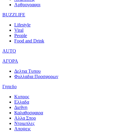
Αρθρογραφοι
BUZZLIFE
Lifestyle
Viral
People
Food and Drink
AUTO
ΑΓΟΡΑ
Δελτια Τυπου
Φυλλαδια Προσφορων
Γηπεδο
Κυπρος
Ελλαδα
Διεθνη
Καλαθοσφαιρα
Αλλα Σπορ
Ντριμπλες
Αποψεις