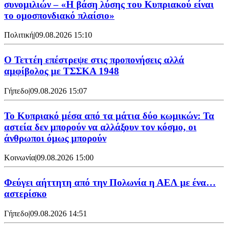
συνομιλιών – «Η βάση λύσης του Κυπριακού είναι
το ομοσπονδιακό πλαίσιο»
Πολιτική
|
09.08.2026 15:10
Ο Τεττέη επέστρεψε στις προπονήσεις αλλά
αμφίβολος με ΤΣΣΚΑ 1948
Γήπεδο
|
09.08.2026 15:07
Το Κυπριακό μέσα από τα μάτια δύο κωμικών: Τα
αστεία δεν μπορούν να αλλάξουν τον κόσμο, οι
άνθρωποι όμως μπορούν
Κοινωνία
|
09.08.2026 15:00
Φεύγει αήττητη από την Πολωνία η ΑΕΛ με ένα…
αστερίσκο
Γήπεδο
|
09.08.2026 14:51