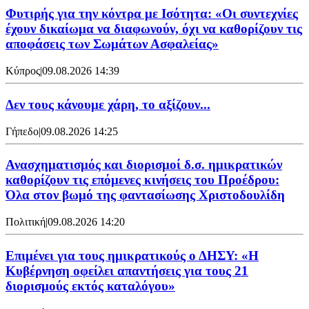
Φυτιρής για την κόντρα με Ισότητα: «Οι συντεχνίες
έχουν δικαίωμα να διαφωνούν, όχι να καθορίζουν τις
αποφάσεις των Σωμάτων Ασφαλείας»
Κύπρος
|
09.08.2026 14:39
Δεν τους κάνουμε χάρη, το αξίζουν...
Γήπεδο
|
09.08.2026 14:25
Ανασχηματισμός και διορισμοί δ.σ. ημικρατικών
καθορίζουν τις επόμενες κινήσεις του Προέδρου:
Όλα στον βωμό της φαντασίωσης Χριστοδουλίδη
Πολιτική
|
09.08.2026 14:20
Επιμένει για τους ημικρατικούς ο ΔΗΣΥ: «Η
Κυβέρνηση οφείλει απαντήσεις για τους 21
διορισμούς εκτός καταλόγου»