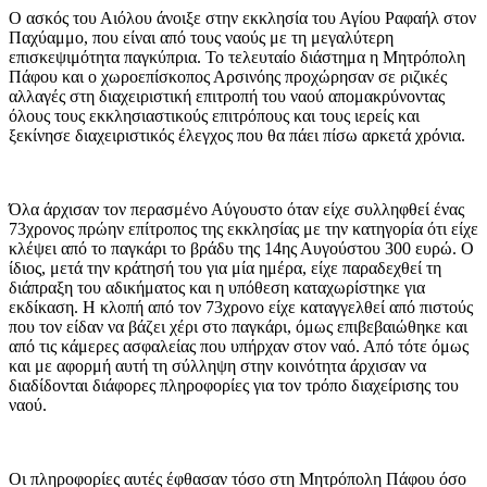
Ο ασκός του Αιόλου άνοιξε στην εκκλησία του Αγίου Ραφαήλ στον
Παχύαμμο, που είναι από τους ναούς με τη μεγαλύτερη
επισκεψιμότητα παγκύπρια. Το τελευταίο διάστημα η Μητρόπολη
Πάφου και ο χωροεπίσκοπος Αρσινόης προχώρησαν σε ριζικές
αλλαγές στη διαχειριστική επιτροπή του ναού απομακρύνοντας
όλους τους εκκλησιαστικούς επιτρόπους και τους ιερείς και
ξεκίνησε διαχειριστικός έλεγχος που θα πάει πίσω αρκετά χρόνια.
Όλα άρχισαν τον περασμένο Αύγουστο όταν είχε συλληφθεί ένας
73χρονος πρώην επίτροπος της εκκλησίας με την κατηγορία ότι είχε
κλέψει από το παγκάρι το βράδυ της 14ης Αυγούστου 300 ευρώ. Ο
ίδιος, μετά την κράτησή του για μία ημέρα, είχε παραδεχθεί τη
διάπραξη του αδικήματος και η υπόθεση καταχωρίστηκε για
εκδίκαση. Η κλοπή από τον 73χρονο είχε καταγγελθεί από πιστούς
που τον είδαν να βάζει χέρι στο παγκάρι, όμως επιβεβαιώθηκε και
από τις κάμερες ασφαλείας που υπήρχαν στον ναό. Από τότε όμως
και με αφορμή αυτή τη σύλληψη στην κοινότητα άρχισαν να
διαδίδονται διάφορες πληροφορίες για τον τρόπο διαχείρισης του
ναού.
Οι πληροφορίες αυτές έφθασαν τόσο στη Μητρόπολη Πάφου όσο