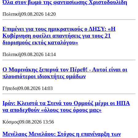
Όλα στον βωμό της φαντασίωσης Χριστοδουλίδη
Πολιτική
|
09.08.2026 14:20
Επιμένει για τους ημικρατικούς ο ΔΗΣΥ: «Η
Κυβέρνηση οφείλει απαντήσεις για τους 21
διορισμούς εκτός καταλόγου»
Πολιτική
|
09.08.2026 14:14
Ο Μαρινάκης ξεπερνά τον Πέρεθ! - Αυτοί είναι οι
πλουσιότεροι ιδιοκτήτες ομάδων
Γήπεδο
|
09.08.2026 14:03
Ιράν: Κλειστά τα Στενά του Ορμούζ μέχρι οι ΗΠΑ
να αποδεχθούν «όλους τους όρους μας»
Κόσμος
|
09.08.2026 13:56
Μενέλαος Μενελάου: Στόχος η επανέναρξη των