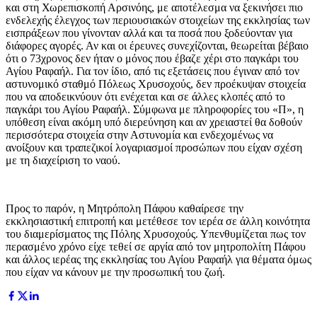
και στη Χωρεπισκοπή Αρσινόης, με αποτέλεσμα να ξεκινήσει πιο
ενδελεχής έλεγχος των περιουσιακών στοιχείων της εκκλησίας των
εισπράξεων που γίνονταν αλλά και τα ποσά που ξοδεύονταν για
διάφορες αγορές. Αν και οι έρευνες συνεχίζονται, θεωρείται βέβαιο
ότι ο 73χρονος δεν ήταν ο μόνος που έβαζε χέρι στο παγκάρι του
Αγίου Ραφαήλ. Για τον ίδιο, από τις εξετάσεις που έγιναν από τον
αστυνομικό σταθμό Πόλεως Χρυσοχούς, δεν προέκυψαν στοιχεία
που να αποδεικνύουν ότι ενέχεται και σε άλλες κλοπές από το
παγκάρι του Αγίου Ραφαήλ. Σύμφωνα με πληροφορίες του «Π», η
υπόθεση είναι ακόμη υπό διερεύνηση και αν χρειαστεί θα δοθούν
περισσότερα στοιχεία στην Αστυνομία και ενδεχομένως να
ανοίξουν και τραπεζικοί λογαριασμοί προσώπων που είχαν σχέση
με τη διαχείριση το ναού.
Προς το παρόν, η Μητρόπολη Πάφου καθαίρεσε την
εκκλησιαστική επιτροπή και μετέθεσε τον ιερέα σε άλλη κοινότητα
του διαμερίσματος της Πόλης Χρυσοχούς. Υπενθυμίζεται πως τον
περασμένο χρόνο είχε τεθεί σε αργία από τον μητροπολίτη Πάφου
και άλλος ιερέας της εκκλησίας του Αγίου Ραφαήλ για θέματα όμως
που είχαν να κάνουν με την προσωπική του ζωή.