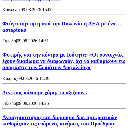
Κοινωνία
|
09.08.2026 15:00
Φεύγει αήττητη από την Πολωνία η ΑΕΛ με ένα…
αστερίσκο
Γήπεδο
|
09.08.2026 14:51
Φυτιρής για την κόντρα με Ισότητα: «Οι συντεχνίες
έχουν δικαίωμα να διαφωνούν, όχι να καθορίζουν τις
αποφάσεις των Σωμάτων Ασφαλείας»
Κύπρος
|
09.08.2026 14:39
Δεν τους κάνουμε χάρη, το αξίζουν...
Γήπεδο
|
09.08.2026 14:25
Ανασχηματισμός και διορισμοί δ.σ. ημικρατικών
καθορίζουν τις επόμενες κινήσεις του Προέδρου: