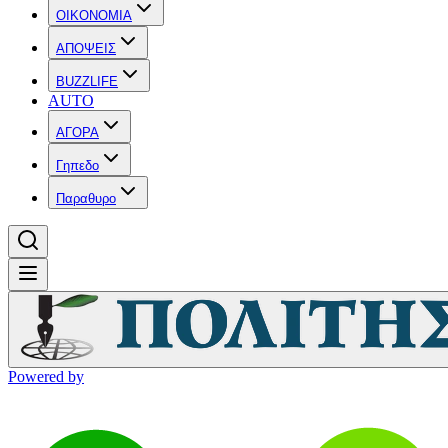
OIKONOMIA
ΑΠΟΨΕΙΣ
BUZZLIFE
AUTO
ΑΓΟΡΑ
Γηπεδο
Παραθυρο
Powered by