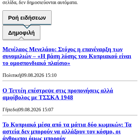
σελίδα, δεν δημοσιεύονται αυτόματα.
Ροή ειδήσεων
Δημοφιλή
Μενέλαος Μενελάου: Στόχος η επανέναρξη των
συνομιλιών – «Η βάση λύσης του Κυπριακού είναι
το ομοσπονδιακό πλαίσιο»
Πολιτική
|
09.08.2026 15:10
Ο Τεττέη επέστρεψε στις προπονήσεις αλλά
αμφίβολος με ΤΣΣΚΑ 1948
Γήπεδο
|
09.08.2026 15:07
Το Κυπριακό μέσα από τα μάτια δύο κωμικών: Τα
αστεία δεν μπορούν να αλλάξουν τον κόσμο, οι
άνθρωποι όμως μπορούν