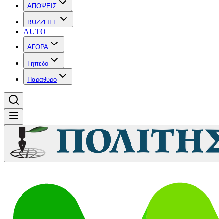
ΑΠΟΨΕΙΣ
BUZZLIFE
AUTO
ΑΓΟΡΑ
Γηπεδο
Παραθυρο