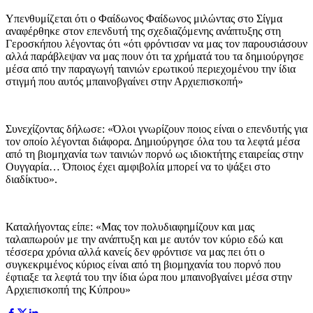
Υπενθυμίζεται ότι ο Φαίδωνος Φαίδωνος μιλώντας στο Σίγμα
αναφέρθηκε στον επενδυτή της σχεδιαζόμενης ανάπτυξης στη
Γεροσκήπου λέγοντας ότι «ότι φρόντισαν να μας τον παρουσιάσουν
αλλά παράβλεψαν να μας πουν ότι τα χρήματά του τα δημιούργησε
μέσα από την παραγωγή ταινιών ερωτικού περιεχομένου την ίδια
στιγμή που αυτός μπαινοβγαίνει στην Αρχιεπισκοπή»
Συνεχίζοντας δήλωσε: «Όλοι γνωρίζουν ποιος είναι ο επενδυτής για
τον οποίο λέγονται διάφορα. Δημιούργησε όλα του τα λεφτά μέσα
από τη βιομηχανία των ταινιών πορνό ως ιδιοκτήτης εταιρείας στην
Ουγγαρία… Όποιος έχει αμφιβολία μπορεί να το ψάξει στο
διαδίκτυο».
Καταλήγοντας είπε: «Μας τον πολυδιαφημίζουν και μας
ταλαιπωρούν με την ανάπτυξη και με αυτόν τον κύριο εδώ και
τέσσερα χρόνια αλλά κανείς δεν φρόντισε να μας πει ότι ο
συγκεκριμένος κύριος είναι από τη βιομηχανία του πορνό που
έφτιαξε τα λεφτά του την ίδια ώρα που μπαινοβγαίνει μέσα στην
Αρχιεπισκοπή της Κύπρου»