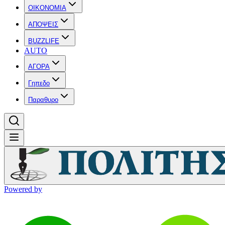
OIKONOMIA
ΑΠΟΨΕΙΣ
BUZZLIFE
AUTO
ΑΓΟΡΑ
Γηπεδο
Παραθυρο
Powered by