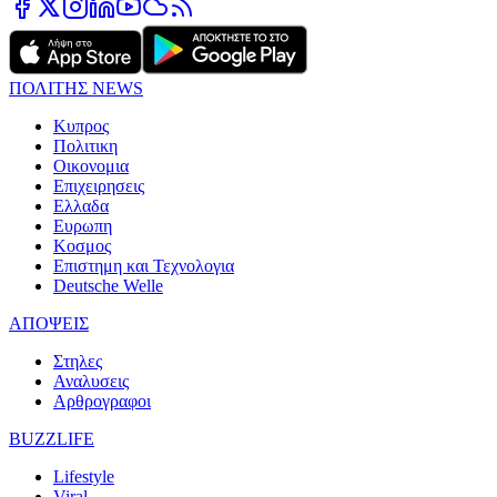
ΠΟΛΙΤΗΣ NEWS
Κυπρος
Πολιτικη
Οικονομια
Επιχειρησεις
Ελλαδα
Ευρωπη
Κοσμος
Επιστημη και Τεχνολογια
Deutsche Welle
ΑΠΟΨΕΙΣ
Στηλες
Αναλυσεις
Αρθρογραφοι
BUZZLIFE
Lifestyle
Viral