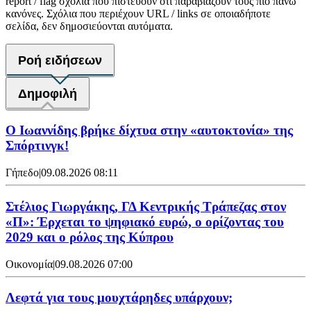
report / flag σχόλια που πιστεύουν ότι παραβιάζουν τους πιο πάνω
κανόνες. Σχόλια που περιέχουν URL / links σε οποιαδήποτε
σελίδα, δεν δημοσιεύονται αυτόματα.
Ροή ειδήσεων
Δημοφιλή
Ο Ιωαννίδης βρήκε δίχτυα στην «αυτοκτονία» της
Σπόρτινγκ!
Γήπεδο
|
09.08.2026 08:11
Στέλιος Γιωργάκης, ΓΔ Κεντρικής Τράπεζας στον
«Π»: Έρχεται το ψηφιακό ευρώ, ο ορίζοντας του
2029 και ο ρόλος της Κύπρου
Οικονομία
|
09.08.2026 07:00
Λεφτά για τους μουχτάρηδες υπάρχουν;