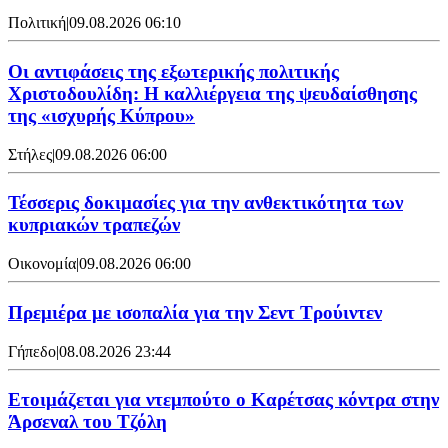
Πολιτική
|
09.08.2026 06:10
Οι αντιφάσεις της εξωτερικής πολιτικής
Χριστοδουλίδη: Η καλλιέργεια της ψευδαίσθησης
της «ισχυρής Κύπρου»
Στήλες
|
09.08.2026 06:00
Τέσσερις δοκιμασίες για την ανθεκτικότητα των
κυπριακών τραπεζών
Οικονομία
|
09.08.2026 06:00
Πρεμιέρα με ισοπαλία για την Σεντ Τρούιντεν
Γήπεδο
|
08.08.2026 23:44
Ετοιμάζεται για ντεμπούτο ο Καρέτσας κόντρα στην
Άρσεναλ του Τζόλη