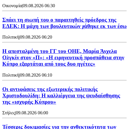
Οικονομία
|
09.08.2026 06:30
Σπάει τη σιωπή του ο παραιτηθείς πρόεδρος της
ΕΔΕΚ: Η μάχη των βουλευτικών χάθηκε εκ των έσω
Πολιτική
|
09.08.2026 06:20
Η απεσταλμένη του ΓΓ του ΟΗΕ, Μαρία Άνχελα
Ολγκίν στον «Π»: «Η ειρηνευτική προσπάθεια στην
Κύπρο εξαρτάται από τους δυο ηγέτες»
Πολιτική
|
09.08.2026 06:10
Οι αντιφάσεις της εξωτερικής πολιτικής
Χριστοδουλίδη: Η καλλιέργεια της ψευδαίσθησης
της «ισχυρής Κύπρου»
Στήλες
|
09.08.2026 06:00
Τέσσερις δοκιμασίες για την ανθεκτικότητα των