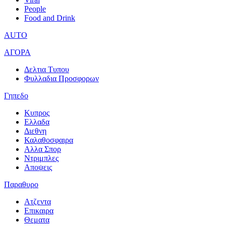
People
Food and Drink
AUTO
ΑΓΟΡΑ
Δελτια Τυπου
Φυλλαδια Προσφορων
Γηπεδο
Κυπρος
Ελλαδα
Διεθνη
Καλαθοσφαιρα
Αλλα Σπορ
Ντριμπλες
Αποψεις
Παραθυρο
Ατζεντα
Επικαιρα
Θεματα