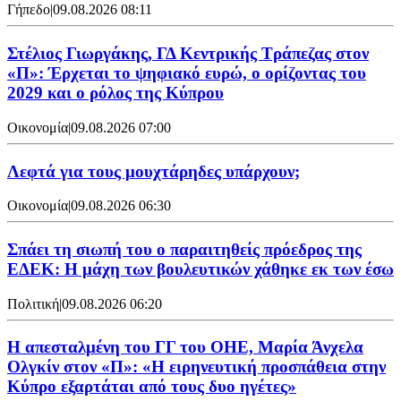
Γήπεδο
|
09.08.2026 08:11
Στέλιος Γιωργάκης, ΓΔ Κεντρικής Τράπεζας στον
«Π»: Έρχεται το ψηφιακό ευρώ, ο ορίζοντας του
2029 και ο ρόλος της Κύπρου
Οικονομία
|
09.08.2026 07:00
Λεφτά για τους μουχτάρηδες υπάρχουν;
Οικονομία
|
09.08.2026 06:30
Σπάει τη σιωπή του ο παραιτηθείς πρόεδρος της
ΕΔΕΚ: Η μάχη των βουλευτικών χάθηκε εκ των έσω
Πολιτική
|
09.08.2026 06:20
Η απεσταλμένη του ΓΓ του ΟΗΕ, Μαρία Άνχελα
Ολγκίν στον «Π»: «Η ειρηνευτική προσπάθεια στην
Κύπρο εξαρτάται από τους δυο ηγέτες»