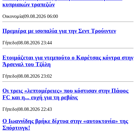
κυπριακών τραπεζών
Οικονομία
|
09.08.2026 06:00
Πρεμιέρα με ισοπαλία για την Σεντ Τρούιντεν
Γήπεδο
|
08.08.2026 23:44
Ετοιμάζεται για ντεμπούτο ο Καρέτσας κόντρα στην
Άρσεναλ του Τζόλη
Γήπεδο
|
08.08.2026 23:02
Οι τρεις «λεπτομέρειες» που κόστισαν στην Πάφος
FC και η... ευχή για τη ρεβάνς
Γήπεδο
|
08.08.2026 22:43
Ο Ιωαννίδης βρήκε δίχτυα στην «αυτοκτονία» της
Σπόρτινγκ!