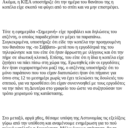
Ακόμα, η ΚΙΣΑ υποστήριζε ότι την ημέρα του θανάτου της η
κοπέλα είχε σκοπό να φύγει από το σπίτι και να μην επιστρέψει.
Τότε η εφημερίδα «Σημερινή» είχε προβάλει και δηλώσεις του
ατζέντη, ο οποίος παραδεχόταν εν μέρει τα παραπάνω.
Συγκεκριμένα, υποστήριξε ότι είδε την κοπέλα την προηγουμένη
του θανάτου της -το Σάββατο- μετά που η εργοδότριά της του
τηλεφώνησε και του είπε ότι ήταν άρρωστη με ιλίγγους και ότι την
πήρε σε ιδιωτική κλινική. Επίσης, του είπε ότι η ίδια η κοπέλα είχε
ζητήσει να πάει πίσω στη χώρα της. Ερωτηθείς εάν οι εργοδότες
δεν ήταν ευχαριστημένοι μαζί της, ο ατζέντης υποστήριξε ότι το
μόνο παράπονο που του είχαν διατυπώσει ήταν ότι πήγαινε για
ύπνο στις 12 το μεσημέρι χωρίς να έχει τελειώσει τις δουλειές του
σπιτιού, για να προσθέσει ότι είχαν συνεννοηθεί με τους εργοδότες
να την πάνε τη Δευτέρα στο γραφείο του ώστε να συζητούσαν τον
τρόπο χειρισμού της κατάστασης.
Στο μεταξύ, αργά χθες, θέσαμε υπόψη της Αστυνομίας τις εξελίξεις
γύρω από την υπόθεση και αναμένουμε ενημέρωση για το πού