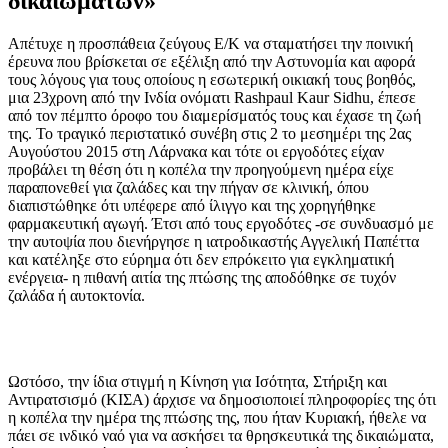
δικαιωμάτων»
Aπέτυχε η προσπάθεια ζεύγους Ε/Κ να σταματήσει την ποινική
έρευνα που βρίσκεται σε εξέλιξη από την Αστυνομία και αφορά
τους λόγους για τους οποίους η εσωτερική οικιακή τους βοηθός,
μια 23χρονη από την Ινδία ονόματι Rashpaul Kaur Sidhu, έπεσε
από τον πέμπτο όροφο του διαμερίσματός τους και έχασε τη ζωή
της. Το τραγικό περιστατικό συνέβη στις 2 το μεσημέρι της 2ας
Αυγούστου 2015 στη Λάρνακα και τότε οι εργοδότες είχαν
προβάλει τη θέση ότι η κοπέλα την προηγούμενη ημέρα είχε
παραπονεθεί για ζαλάδες και την πήγαν σε κλινική, όπου
διαπιστώθηκε ότι υπέφερε από ίλιγγο και της χορηγήθηκε
φαρμακευτική αγωγή. Έτσι από τους εργοδότες -σε συνδυασμό με
την αυτοψία που διενήργησε η ιατροδικαστής Αγγελική Παπέττα
και κατέληξε στο εύρημα ότι δεν επρόκειτο για εγκληματική
ενέργεια- η πιθανή αιτία της πτώσης της αποδόθηκε σε τυχόν
ζαλάδα ή αυτοκτονία.
Ωστόσο, την ίδια στιγμή η Κίνηση για Ισότητα, Στήριξη και
Αντιρατσισμό (ΚΙΣΑ) άρχισε να δημοσιοποιεί πληροφορίες της ότι
η κοπέλα την ημέρα της πτώσης της, που ήταν Κυριακή, ήθελε να
πάει σε ινδικό ναό για να ασκήσει τα θρησκευτικά της δικαιώματα,