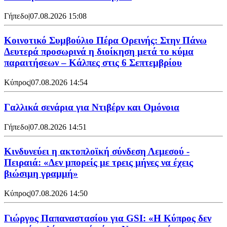
Γήπεδο
|
07.08.2026 15:08
Κοινοτικό Συμβούλιο Πέρα Ορεινής: Στην Πάνω
Δευτερά προσωρινά η διοίκηση μετά το κύμα
παραιτήσεων – Κάλπες στις 6 Σεπτεμβρίου
Κύπρος
|
07.08.2026 14:54
Γαλλικά σενάρια για Ντιβέρν και Ομόνοια
Γήπεδο
|
07.08.2026 14:51
Κινδυνεύει η ακτοπλοϊκή σύνδεση Λεμεσού -
Πειραιά: «Δεν μπορείς με τρεις μήνες να έχεις
βιώσιμη γραμμή»
Κύπρος
|
07.08.2026 14:50
Γιώργος Παπαναστασίου για GSI: «Η Κύπρος δεν