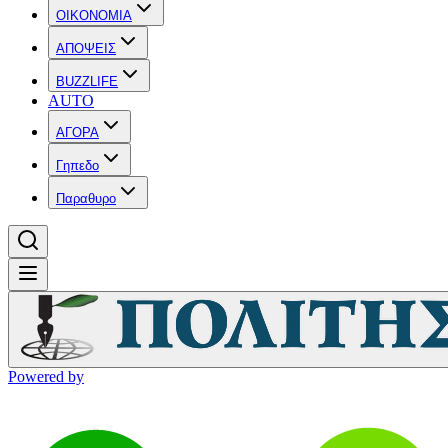
OIKONOMIA
ΑΠΟΨΕΙΣ
BUZZLIFE
AUTO
ΑΓΟΡΑ
Γηπεδο
Παραθυρο
Powered by