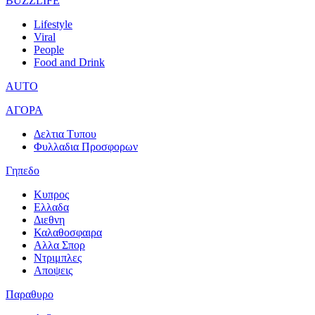
BUZZLIFE
Lifestyle
Viral
People
Food and Drink
AUTO
ΑΓΟΡΑ
Δελτια Τυπου
Φυλλαδια Προσφορων
Γηπεδο
Κυπρος
Ελλαδα
Διεθνη
Καλαθοσφαιρα
Αλλα Σπορ
Ντριμπλες
Αποψεις
Παραθυρο