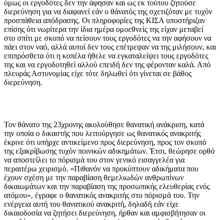
όμως οι εργοδότες δεν την άφησαν και ως εκ τούτου ζητούσε
διερεύνηση για να διαφανεί εάν ο θάνατός της σχετιζόταν με τυχόν
προσπάθεια απόδρασης. Οι πληροφορίες της ΚΙΣΑ υποστήριζαν
επίσης ότι νωρίτερα την ίδια ημέρα ομοεθνείς της είχαν μεταβεί
στο σπίτι με σκοπό να πείσουν τους εργοδότες να την αφήσουν να
πάει στον ναό, αλλά αυτοί δεν τους επέτρεψαν να της μιλήσουν, και
επιπρόσθετα ότι η κοπέλα ήθελε να εγκαταλείψει τους εργοδότες
της και να εργοδοτηθεί αλλού επειδή δεν της φέρονταν καλά. Από
πλευράς Αστυνομίας είχε τότε δηλωθεί ότι γίνεται σε βάθος
διερεύνηση.
Τον θάνατο της 23χρονης ακολούθησε θανατική ανάκριση, κατά
την οποία ο δικαστής που λειτούργησε ως θανατικός ανακριτής
έκρινε ότι υπήρχε αντικείμενο προς διερεύνηση, προς τον σκοπό
της εξακρίβωσης τυχόν ποινικών αδικημάτων. Έτσι, θεώρησε ορθό
να αποστείλει το πόρισμά του στον γενικό εισαγγελέα για
περαιτέρω χειρισμό. «Πιθανόν να προκύπτουν αδικήματα που
έχουν σχέση με την παραβίαση θεμελιωδών ανθρωπίνων
δικαιωμάτων και την παραβίαση της προσωπικής ελευθερίας ενός
ατόμου», έγραφε ο θανατικός ανακριτής στο πόρισμά του. Την
ενέργεια αυτή του θανατικού ανακριτή, δηλαδή εάν είχε
δικαιοδοσία να ζητήσει διερεύνηση, ήρθαν και αμφισβήτησαν οι