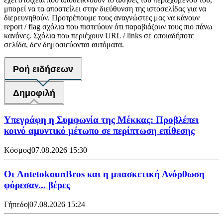
μπορεί να τα αποστείλει στην διεύθυνση της ιστοσελίδας για να
διερευνηθούν. Προτρέπουμε τους αναγνώστες μας να κάνουν
report / flag σχόλια που πιστεύουν ότι παραβιάζουν τους πιο πάνω
κανόνες. Σχόλια που περιέχουν URL / links σε οποιαδήποτε
σελίδα, δεν δημοσιεύονται αυτόματα.
Ροή ειδήσεων
Δημοφιλή
Υπεγράφη η Συμφωνία της Μέκκας: Προβλέπει
κοινό αμυντικό μέτωπο σε περίπτωση επίθεσης
Κόσμος
|
07.08.2026 15:30
Oι AntetokounBros και η μπασκετική Ανόρθωση
φόρεσαν... βέρες
Γήπεδο
|
07.08.2026 15:24