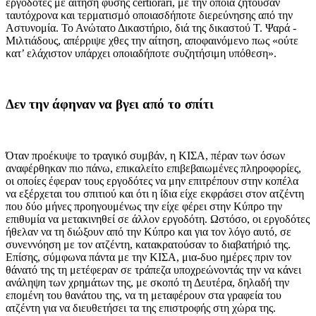
εργοδότες με αίτηση φύσης certiorari, με την οποία ζητούσαν
ταυτόχρονα και τερματισμό οποιασδήποτε διερεύνησης από την
Αστυνομία. Το Ανώτατο Δικαστήριο, διά της δικαστού Τ. Ψαρά -
Μιλτιάδους, απέρριψε χθες την αίτηση, αποφαινόμενο πως «ούτε
κατ’ ελάχιστον υπάρχει οποιαδήποτε συζητήσιμη υπόθεση».
Δεν την άφηναν να βγει από το σπίτι
Όταν προέκυψε το τραγικό συμβάν, η ΚΙΣΑ, πέραν των όσων
αναφέρθηκαν πιο πάνω, επικαλείτο επιβεβαιωμένες πληροφορίες,
οι οποίες έφεραν τους εργοδότες να μην επιτρέπουν στην κοπέλα
να εξέρχεται του σπιτιού και ότι η ίδια είχε εκφράσει στον ατζέντη
που δύο μήνες προηγουμένως την είχε φέρει στην Κύπρο την
επιθυμία να μετακινηθεί σε άλλον εργοδότη. Ωστόσο, οι εργοδότες
ήθελαν να τη διώξουν από την Κύπρο και για τον λόγο αυτό, σε
συνεννόηση με τον ατζέντη, κατακρατούσαν το διαβατήριό της.
Επίσης, σύμφωνα πάντα με την ΚΙΣΑ, μια-δυο ημέρες πριν τον
θάνατό της τη μετέφεραν σε τράπεζα υποχρεώνοντάς την να κάνει
ανάληψη των χρημάτων της, με σκοπό τη Δευτέρα, δηλαδή την
επομένη του θανάτου της, να τη μεταφέρουν στα γραφεία του
ατζέντη για να διευθετήσει τα της επιστροφής στη χώρα της.