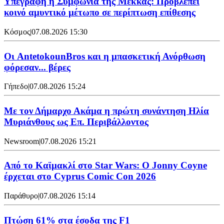
Υπεγράφη η Συμφωνία της Μέκκας: Προβλέπει
κοινό αμυντικό μέτωπο σε περίπτωση επίθεσης
Κόσμος
|
07.08.2026 15:30
Oι AntetokounBros και η μπασκετική Ανόρθωση
φόρεσαν... βέρες
Γήπεδο
|
07.08.2026 15:24
Με τον Δήμαρχο Ακάμα η πρώτη συνάντηση Ηλία
Μυριάνθους ως Επ. Περιβάλλοντος
Newsroom
|
07.08.2026 15:21
Από το Καϊμακλί στο Star Wars: Ο Jonny Coyne
έρχεται στο Cyprus Comic Con 2026
Παράθυρο
|
07.08.2026 15:14
Πτώση 61% στα έσοδα της F1