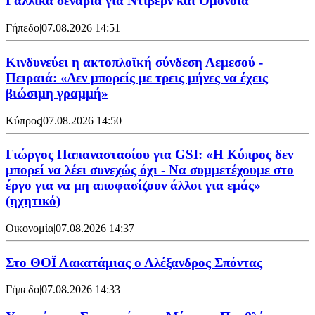
Γαλλικά σενάρια για Ντιβέρν και Ομόνοια
Γήπεδο
|
07.08.2026 14:51
Κινδυνεύει η ακτοπλοϊκή σύνδεση Λεμεσού -
Πειραιά: «Δεν μπορείς με τρεις μήνες να έχεις
βιώσιμη γραμμή»
Κύπρος
|
07.08.2026 14:50
Γιώργος Παπαναστασίου για GSI: «Η Κύπρος δεν
μπορεί να λέει συνεχώς όχι - Να συμμετέχουμε στο
έργο για να μη αποφασίζουν άλλοι για εμάς»
(ηχητικό)
Οικονομία
|
07.08.2026 14:37
Στο ΘΟΪ Λακατάμιας ο Αλέξανδρος Σπόντας
Γήπεδο
|
07.08.2026 14:33