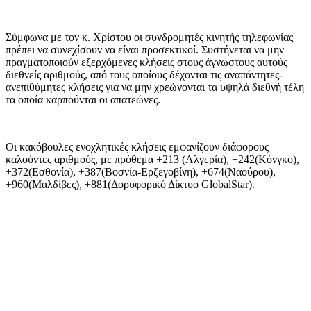
Σύμφωνα με τον κ. Χρίστου οι συνδρομητές κινητής τηλεφωνίας
πρέπει να συνεχίσουν να είναι προσεκτικοί. Συστήνεται να μην
πραγματοποιούν εξερχόμενες κλήσεις στους άγνωστους αυτούς
διεθνείς αριθμούς, από τους οποίους δέχονται τις αναπάντητες-
ανεπιθύμητες κλήσεις για να μην χρεώνονται τα υψηλά διεθνή τέλη
τα οποία καρπούνται οι απατεώνες.
Οι κακόβουλες ενοχλητικές κλήσεις εμφανίζουν διάφορους
καλούντες αριθμούς, με πρόθεμα +213 (Αλγερία), +242(Κόνγκο),
+372(Εσθονία), +387(Βοσνία-Ερζεγοβίνη), +674(Ναούρου),
+960(Μαλδίβες), +881(Δορυφορικό Δίκτυο GlobalStar).