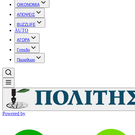
OIKONOMIA
ΑΠΟΨΕΙΣ
BUZZLIFE
AUTO
ΑΓΟΡΑ
Γηπεδο
Παραθυρο
Powered by