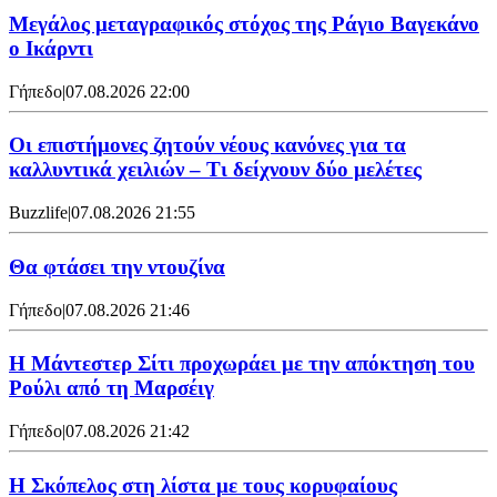
Μεγάλος μεταγραφικός στόχος της Ράγιο Βαγεκάνο
ο Ικάρντι
Γήπεδο
|
07.08.2026 22:00
Οι επιστήμονες ζητούν νέους κανόνες για τα
καλλυντικά χειλιών – Τι δείχνουν δύο μελέτες
Buzzlife
|
07.08.2026 21:55
Θα φτάσει την ντουζίνα
Γήπεδο
|
07.08.2026 21:46
Η Μάντεστερ Σίτι προχωράει με την απόκτηση του
Ρούλι από τη Μαρσέιγ
Γήπεδο
|
07.08.2026 21:42
Η Σκόπελος στη λίστα με τους κορυφαίους