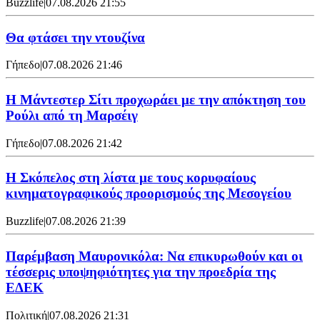
Buzzlife
|
07.08.2026 21:55
Θα φτάσει την ντουζίνα
Γήπεδο
|
07.08.2026 21:46
Η Μάντεστερ Σίτι προχωράει με την απόκτηση του
Ρούλι από τη Μαρσέιγ
Γήπεδο
|
07.08.2026 21:42
Η Σκόπελος στη λίστα με τους κορυφαίους
κινηματογραφικούς προορισμούς της Μεσογείου
Buzzlife
|
07.08.2026 21:39
Παρέμβαση Μαυρονικόλα: Να επικυρωθούν και οι
τέσσερις υποψηφιότητες για την προεδρία της
ΕΔΕΚ
Πολιτική
|
07.08.2026 21:31