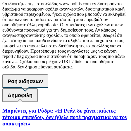
Οι ιδιοκτήτες της ιστοσελίδας www.politis.com.cy διατηρούν το
δικαίωμα να αφαιρούν σχόλια αναγνωστών, δυσφημιστικού και/ή
υβριστικού περιεχομένου, ή/και σχόλια που μπορούν να εκληφθεί
ότι υποκινούν το μίσος/τον ρατσισμό ή που παραβιάζουν
οποιαδήποτε άλλη νομοθεσία. Οι συντάκτες των σχολίων αυτών
ευθύνονται προσωπικά για την δημοσίευση τους. Αν κάποιος
αναγνώστης/συντάκτης σχολίου, το οποίο αφαιρείται, θεωρεί ότι
έχει στοιχεία που αποδεικνύουν το αληθές του περιεχομένου του,
μπορεί να τα αποστείλει στην διεύθυνση της ιστοσελίδας για να
διερευνηθούν. Προτρέπουμε τους αναγνώστες μας να κάνουν
report / flag σχόλια που πιστεύουν ότι παραβιάζουν τους πιο πάνω
κανόνες. Σχόλια που περιέχουν URL / links σε οποιαδήποτε
σελίδα, δεν δημοσιεύονται αυτόματα.
Ροή ειδήσεων
Δημοφιλή
Μοριέντες για Ρόδρι: «Η Ρεάλ δε χάνει παίκτες
τέτοιου επιπέδου, δεν ήθελε ποτέ πραγματικά να τον
αποκτήσει»