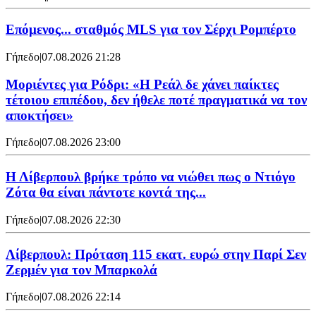
Επόμενος... σταθμός MLS για τον Σέρχι Ρομπέρτο
Γήπεδο
|
07.08.2026 21:28
Μοριέντες για Ρόδρι: «Η Ρεάλ δε χάνει παίκτες
τέτοιου επιπέδου, δεν ήθελε ποτέ πραγματικά να τον
αποκτήσει»
Γήπεδο
|
07.08.2026 23:00
Η Λίβερπουλ βρήκε τρόπο να νιώθει πως ο Ντιόγο
Ζότα θα είναι πάντοτε κοντά της...
Γήπεδο
|
07.08.2026 22:30
Λίβερπουλ: Πρόταση 115 εκατ. ευρώ στην Παρί Σεν
Ζερμέν για τον Μπαρκολά
Γήπεδο
|
07.08.2026 22:14