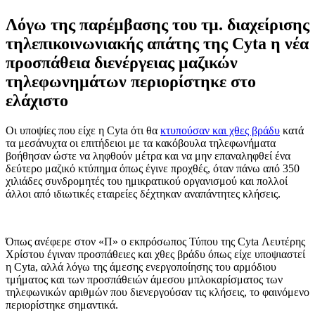
Λόγω της παρέμβασης του τμ. διαχείρισης
τηλεπικοινωνιακής απάτης της Cyta η νέα
προσπάθεια διενέργειας μαζικών
τηλεφωνημάτων περιορίστηκε στο
ελάχιστο
Οι υποψίες που είχε η Cyta ότι θα
κτυπoύσαν και χθες βράδυ
κατά
τα μεσάνυχτα οι επιτήδειοι με τα κακόβουλα τηλεφωνήματα
βοήθησαν ώστε να ληφθούν μέτρα και να μην επαναληφθεί ένα
δεύτερο μαζικό κτύπημα όπως έγινε προχθές, όταν πάνω από 350
χιλιάδες συνδρομητές του ημικρατικού οργανισμού και πολλοί
άλλοι από ιδιωτικές εταιρείες δέχτηκαν αναπάντητες κλήσεις.
Όπως ανέφερε στον «Π» ο εκπρόσωπος Τύπου της Cyta Λευτέρης
Χρίστου έγιναν προσπάθειες και χθες βράδυ όπως είχε υποψιαστεί
η Cyta, αλλά λόγω της άμεσης ενεργοποίησης του αρμόδιου
τμήματος και των προσπάθειών άμεσου μπλοκαρίσματος των
τηλεφωνικών αριθμών που διενεργούσαν τις κλήσεις, το φαινόμενο
περιορίστηκε σημαντικά.