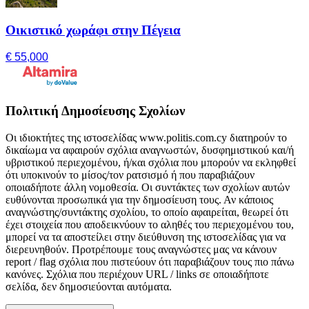
Οικιστικό χωράφι στην Πέγεια
€ 55,000
Πολιτική Δημοσίευσης Σχολίων
Οι ιδιοκτήτες της ιστοσελίδας www.politis.com.cy διατηρούν το
δικαίωμα να αφαιρούν σχόλια αναγνωστών, δυσφημιστικού και/ή
υβριστικού περιεχομένου, ή/και σχόλια που μπορούν να εκληφθεί
ότι υποκινούν το μίσος/τον ρατσισμό ή που παραβιάζουν
οποιαδήποτε άλλη νομοθεσία. Οι συντάκτες των σχολίων αυτών
ευθύνονται προσωπικά για την δημοσίευση τους. Αν κάποιος
αναγνώστης/συντάκτης σχολίου, το οποίο αφαιρείται, θεωρεί ότι
έχει στοιχεία που αποδεικνύουν το αληθές του περιεχομένου του,
μπορεί να τα αποστείλει στην διεύθυνση της ιστοσελίδας για να
διερευνηθούν. Προτρέπουμε τους αναγνώστες μας να κάνουν
report / flag σχόλια που πιστεύουν ότι παραβιάζουν τους πιο πάνω
κανόνες. Σχόλια που περιέχουν URL / links σε οποιαδήποτε
σελίδα, δεν δημοσιεύονται αυτόματα.