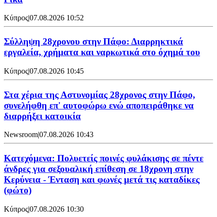
Κύπρος
|
07.08.2026 10:52
Σύλληψη 28χρονου στην Πάφο: Διαρρηκτικά
εργαλεία, χρήματα και ναρκωτικά στο όχημά του
Κύπρος
|
07.08.2026 10:45
Στα χέρια της Αστυνομίας 28χρονος στην Πάφο,
συνελήφθη επ' αυτοφώρω ενώ αποπειράθηκε να
διαρρήξει κατοικία
Newsroom
|
07.08.2026 10:43
Κατεχόμενα: Πολυετείς ποινές φυλάκισης σε πέντε
άνδρες για σεξουαλική επίθεση σε 18χρονη στην
Κερύνεια - Ένταση και φωνές μετά τις καταδίκες
(φώτο)
Κύπρος
|
07.08.2026 10:30