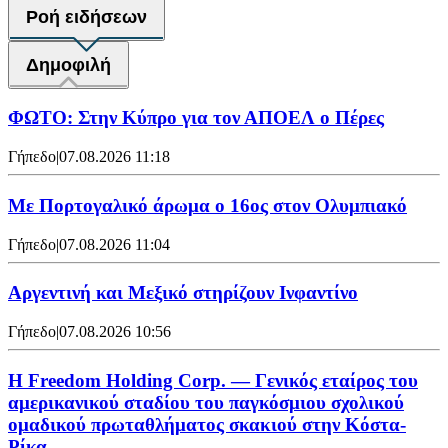
Ροή ειδήσεων
Δημοφιλή
ΦΩΤΟ: Στην Κύπρο για τον ΑΠΟΕΛ ο Πέρες
Γήπεδο
|
07.08.2026 11:18
Με Πορτογαλικό άρωμα ο 16ος στον Ολυμπιακό
Γήπεδο
|
07.08.2026 11:04
Αργεντινή και Μεξικό στηρίζουν Ινφαντίνο
Γήπεδο
|
07.08.2026 10:56
Η Freedom Holding Corp. — Γενικός εταίρος του
αμερικανικού σταδίου του παγκόσμιου σχολικού
ομαδικού πρωταθλήματος σκακιού στην Κόστα-
Ρίκα