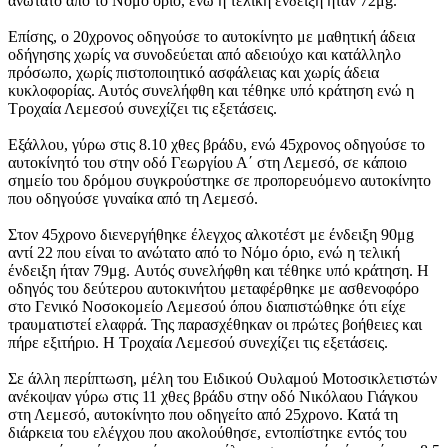
ανώτατο από το Νόμο όριο, ενώ η τελική ένδειξη ήταν 72μg.
Επίσης, ο 20χρονος οδηγούσε το αυτοκίνητο με μαθητική άδεια
οδήγησης χωρίς να συνοδεύεται από αδειούχο και κατάλληλο
πρόσωπο, χωρίς πιστοποιητικό ασφάλειας και χωρίς άδεια
κυκλοφορίας. Αυτός συνελήφθη και τέθηκε υπό κράτηση ενώ η
Τροχαία Λεμεσού συνεχίζει τις εξετάσεις.
Εξάλλου, γύρω στις 8.10 χθες βράδυ, ενώ 45χρονος οδηγούσε το
αυτοκίνητό του στην οδό Γεωργίου Α΄ στη Λεμεσό, σε κάποιο
σημείο του δρόμου συγκρούστηκε σε προπορευόμενο αυτοκίνητο
που οδηγούσε γυναίκα από τη Λεμεσό.
Στον 45χρονο διενεργήθηκε έλεγχος αλκοτέστ με ένδειξη 90μg
αντί 22 που είναι το ανώτατο από το Νόμο όριο, ενώ η τελική
ένδειξη ήταν 79μg. Αυτός συνελήφθη και τέθηκε υπό κράτηση. Η
οδηγός του δεύτερου αυτοκινήτου μεταφέρθηκε με ασθενοφόρο
στο Γενικό Νοσοκομείο Λεμεσού όπου διαπιστώθηκε ότι είχε
τραυματιστεί ελαφρά. Της παρασχέθηκαν οι πρώτες βοήθειες και
πήρε εξιτήριο. Η Τροχαία Λεμεσού συνεχίζει τις εξετάσεις.
Σε άλλη περίπτωση, μέλη του Ειδικού Ουλαμού Μοτοσικλετιστών
ανέκοψαν γύρω στις 11 χθες βράδυ στην οδό Νικόλαου Γιάγκου
στη Λεμεσό, αυτοκίνητο που οδηγείτο από 25χρονο. Κατά τη
διάρκεια του ελέγχου που ακολούθησε, εντοπίστηκε εντός του