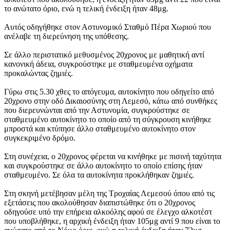
το ανώτατο όριο, ενώ η τελική ένδειξη ήταν 48μg.
Αυτός οδηγήθηκε στον Αστυνομικό Σταθμό Πέρα Χωριού που
ανέλαβε τη διερεύνηση της υπόθεσης.
Σε άλλο περιστατικό μεθυσμένος 20χρονος με μαθητική αντί
κανονική άδεια, συγκρούστηκε με σταθμευμένα οχήματα
προκαλώντας ζημιές.
Γύρω στις 5.30 χθες το απόγευμα, αυτοκίνητο που οδηγείτο από
20χρονο στην οδό Δικαιοσύνης στη Λεμεσό, κάτω από συνθήκες
που διερευνώνται από την Αστυνομία, συγκρούστηκε σε
σταθμευμένο αυτοκίνητο το οποίο από τη σύγκρουση κινήθηκε
μπροστά και κτύπησε άλλο σταθμευμένο αυτοκίνητο στον
συγκεκριμένο δρόμο.
Στη συνέχεια, ο 20χρονος φέρεται να κινήθηκε με πισινή ταχύτητα
και συγκρούστηκε σε άλλο αυτοκίνητο το οποίο επίσης ήταν
σταθμευμένο. Σε όλα τα αυτοκίνητα προκλήθηκαν ζημιές.
Στη σκηνή μετέβησαν μέλη της Τροχαίας Λεμεσού όπου από τις
εξετάσεις που ακολούθησαν διαπιστώθηκε ότι ο 20χρονος
οδηγούσε υπό την επήρεια αλκοόλης αφού σε έλεγχο αλκοτέστ
που υποβλήθηκε, η αρχική ένδειξη ήταν 105μg αντί 9 που είναι το