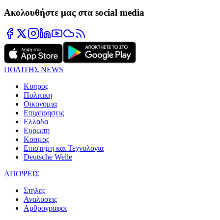
Ακολουθήστε μας στα social media
ΠΟΛΙΤΗΣ NEWS
Κυπρος
Πολιτικη
Οικονομια
Επιχειρησεις
Ελλαδα
Ευρωπη
Κοσμος
Επιστημη και Τεχνολογια
Deutsche Welle
ΑΠΟΨΕΙΣ
Στηλες
Αναλυσεις
Αρθρογραφοι