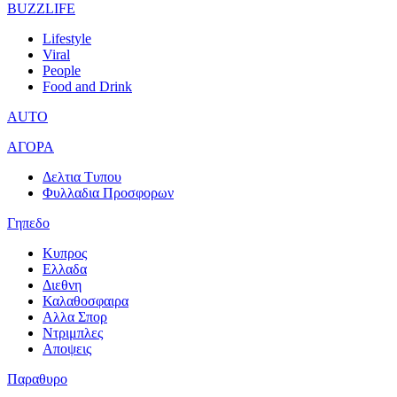
BUZZLIFE
Lifestyle
Viral
People
Food and Drink
AUTO
ΑΓΟΡΑ
Δελτια Τυπου
Φυλλαδια Προσφορων
Γηπεδο
Κυπρος
Ελλαδα
Διεθνη
Καλαθοσφαιρα
Αλλα Σπορ
Ντριμπλες
Αποψεις
Παραθυρο