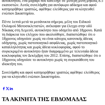
αυτοκινήτου, ένα μαχαίρι που κατέληγε σε μυτερή μύτη μήκους 8.5
εκατοστών. Αυτός συνελήφθη για αυτόφωρο αδίκημα και αφού
κατηγορήθηκε γραπτώς, αφέθηκε ελεύθερος για να κλητευθεί
ενώπιον Δικαστηρίου.
Πέντε λεπτά μετά τα μεσάνυκτα σήμερα, μέλη του Ειδικού
Ουλαμού Μοτοσικλετιστών, ανέκοψαν για έλεγχο στην οδό
Νίκαιας στη Λεμεσό, αυτοκίνητο που οδηγείτο από 18χρονο. Κατά
τη διάρκεια του ελέγχου που ακολούθησε, διαπιστώθηκε ότι ο
18χρονος οδηγούσε χωρίς να είναι κάτοχος κανονικής άδειας
οδήγησης, χωρίς πιστοποιητικό ασφάλειας, χωρίς πιστοποιητικό
καταλληλότητας και χωρίς άδεια κυκλοφορίας, αφού το
συγκεκριμένο αυτοκίνητο ήταν διαγραμμένο με τελευταία άδεια
κυκλοφορίας τον Δεκέμβρη του 2012. Επίσης, διαπιστώθηκε ότι ο
18χρονος οδηγούσε το αυτοκίνητο χωρίς τη συγκατάθεση του
ιδιοκτήτη του.
Συνελήφθη και αφού κατηγορήθηκε γραπτώς αφέθηκε ελεύθερος
για να κλητευθεί ενώπιον Δικαστηρίου.
ΤΑ ΑΚΙΝΗΤΑ ΤΗΣ ΕΒΔΟΜΑΔΑΣ