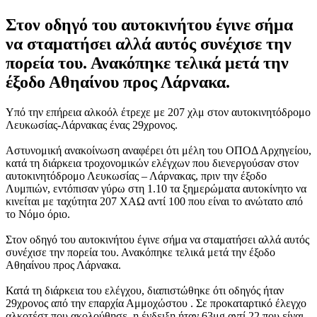
Στον οδηγό του αυτοκινήτου έγινε σήμα
να σταματήσει αλλά αυτός συνέχισε την
πορεία του. Ανακόπηκε τελικά μετά την
έξοδο Αθηαίνου προς Λάρνακα.
Υπό την επήρεια αλκοόλ έτρεχε με 207 χλμ στον αυτοκινητόδρομο
Λευκωσίας-Λάρνακας ένας 29χρονος.
Αστυνομική ανακοίνωση αναφέρει ότι μέλη του ΟΠΟΔ Αρχηγείου,
κατά τη διάρκεια τροχονομικών ελέγχων που διενεργούσαν στον
αυτοκινητόδρομο Λευκωσίας – Λάρνακας, πριν την έξοδο
Λυμπιών, εντόπισαν γύρω στη 1.10 τα ξημερώματα αυτοκίνητο να
κινείται με ταχύτητα 207 ΧΑΩ αντί 100 που είναι το ανώτατο από
το Νόμο όριο.
Στον οδηγό του αυτοκινήτου έγινε σήμα να σταματήσει αλλά αυτός
συνέχισε την πορεία του. Ανακόπηκε τελικά μετά την έξοδο
Αθηαίνου προς Λάρνακα.
Κατά τη διάρκεια του ελέγχου, διαπιστώθηκε ότι οδηγός ήταν
29χρονος από την επαρχία Αμμοχώστου . Σε προκαταρτικό έλεγχο
αλκοτέστ που ακολούθησε, η ένδειξη ήταν 63μg αντί 22 που είναι