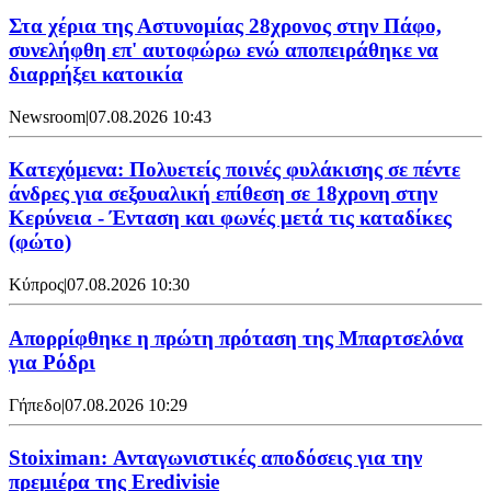
Στα χέρια της Αστυνομίας 28χρονος στην Πάφο,
συνελήφθη επ' αυτοφώρω ενώ αποπειράθηκε να
διαρρήξει κατοικία
Newsroom
|
07.08.2026 10:43
Κατεχόμενα: Πολυετείς ποινές φυλάκισης σε πέντε
άνδρες για σεξουαλική επίθεση σε 18χρονη στην
Κερύνεια - Ένταση και φωνές μετά τις καταδίκες
(φώτο)
Κύπρος
|
07.08.2026 10:30
Απορρίφθηκε η πρώτη πρόταση της Μπαρτσελόνα
για Ρόδρι
Γήπεδο
|
07.08.2026 10:29
Stoiximan: Ανταγωνιστικές αποδόσεις για την
πρεμιέρα της Eredivisie