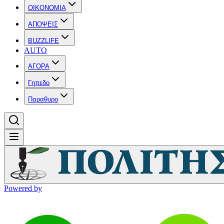
OIKONOMIA
ΑΠΟΨΕΙΣ
BUZZLIFE
AUTO
ΑΓΟΡΑ
Γηπεδο
Παραθυρο
Powered by