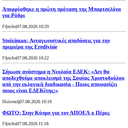
Απορρίφθηκε η πρώτη πρόταση της Μπαρτσελόνα
για Ρόδρι
Γήπεδο
|
07.08.2026 10:29
Stoiximan: Ανταγωνιστικές αποδόσεις για την
πρεμιέρα της Eredivisie
Γήπεδο
|
07.08.2026 10:22
Σήκωσε ανάστημα η Νεολαία ΕΔΕΚ: «Δεν θα
αποδεχθούμε αποκλεισμό της Σοφίας Χριστοδούλου
από την εκλογική διαδικασία - Ποιος αποφασίζει
ποιος είναι ΕΔΕΚίτης;»
Πολιτική
|
07.08.2026 10:19
ΦΩΤΟ: Στην Κύπρο για τον ΑΠΟΕΛ ο Πέρες
Γήπεδο
|
07.08.2026 11:18