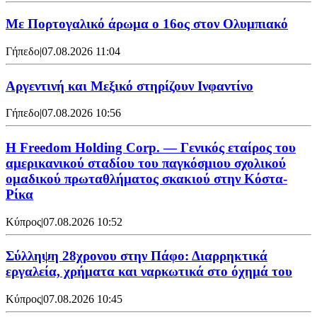
Με Πορτογαλικό άρωμα ο 16ος στον Ολυμπιακό
Γήπεδο
|
07.08.2026 11:04
Αργεντινή και Μεξικό στηρίζουν Ινφαντίνο
Γήπεδο
|
07.08.2026 10:56
Η Freedom Holding Corp. — Γενικός εταίρος του
αμερικανικού σταδίου του παγκόσμιου σχολικού
ομαδικού πρωταθλήματος σκακιού στην Κόστα-
Ρίκα
Κύπρος
|
07.08.2026 10:52
Σύλληψη 28χρονου στην Πάφο: Διαρρηκτικά
εργαλεία, χρήματα και ναρκωτικά στο όχημά του
Κύπρος
|
07.08.2026 10:45