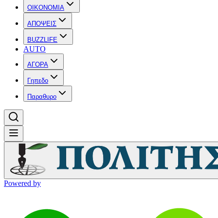
OIKONOMIA
ΑΠΟΨΕΙΣ
BUZZLIFE
AUTO
ΑΓΟΡΑ
Γηπεδο
Παραθυρο
Powered by