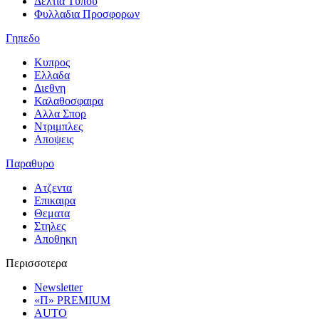
Δελτια Τυπου
Φυλλαδια Προσφορων
Γηπεδο
Κυπρος
Ελλαδα
Διεθνη
Καλαθοσφαιρα
Αλλα Σπορ
Ντριμπλες
Αποψεις
Παραθυρο
Ατζεντα
Επικαιρα
Θεματα
Στηλες
Αποθηκη
Περισσοτερα
Newsletter
«Π» PREMIUM
AUTO