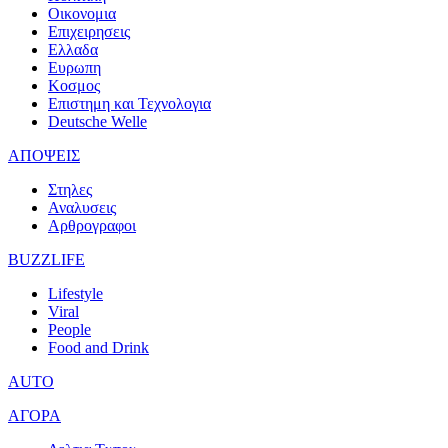
Οικονομια
Επιχειρησεις
Ελλαδα
Ευρωπη
Κοσμος
Επιστημη και Τεχνολογια
Deutsche Welle
ΑΠΟΨΕΙΣ
Στηλες
Αναλυσεις
Αρθρογραφοι
BUZZLIFE
Lifestyle
Viral
People
Food and Drink
AUTO
ΑΓΟΡΑ