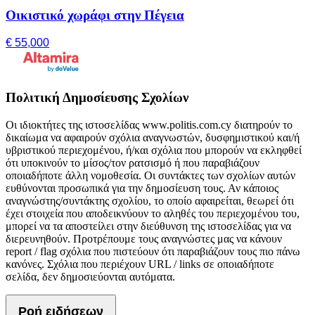
Οικιστικό χωράφι στην Πέγεια
€ 55,000
Πολιτική Δημοσίευσης Σχολίων
Οι ιδιοκτήτες της ιστοσελίδας www.politis.com.cy διατηρούν το
δικαίωμα να αφαιρούν σχόλια αναγνωστών, δυσφημιστικού και/ή
υβριστικού περιεχομένου, ή/και σχόλια που μπορούν να εκληφθεί
ότι υποκινούν το μίσος/τον ρατσισμό ή που παραβιάζουν
οποιαδήποτε άλλη νομοθεσία. Οι συντάκτες των σχολίων αυτών
ευθύνονται προσωπικά για την δημοσίευση τους. Αν κάποιος
αναγνώστης/συντάκτης σχολίου, το οποίο αφαιρείται, θεωρεί ότι
έχει στοιχεία που αποδεικνύουν το αληθές του περιεχομένου του,
μπορεί να τα αποστείλει στην διεύθυνση της ιστοσελίδας για να
διερευνηθούν. Προτρέπουμε τους αναγνώστες μας να κάνουν
report / flag σχόλια που πιστεύουν ότι παραβιάζουν τους πιο πάνω
κανόνες. Σχόλια που περιέχουν URL / links σε οποιαδήποτε
σελίδα, δεν δημοσιεύονται αυτόματα.
Ροή ειδήσεων