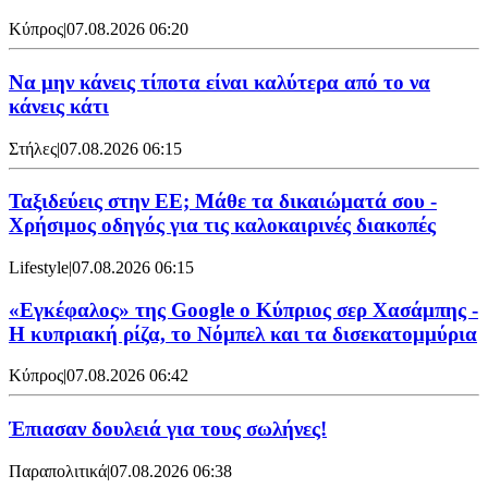
Κύπρος
|
07.08.2026 06:20
Να μην κάνεις τίποτα είναι καλύτερα από το να
κάνεις κάτι
Στήλες
|
07.08.2026 06:15
Ταξιδεύεις στην ΕΕ; Μάθε τα δικαιώματά σου -
Χρήσιμος οδηγός για τις καλοκαιρινές διακοπές
Lifestyle
|
07.08.2026 06:15
«Εγκέφαλος» της Google ο Κύπριος σερ Χασάμπης -
Η κυπριακή ρίζα, το Νόμπελ και τα δισεκατομμύρια
Κύπρος
|
07.08.2026 06:42
Έπιασαν δουλειά για τους σωλήνες!
Παραπολιτικά
|
07.08.2026 06:38