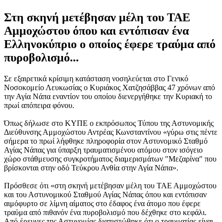
Στη σκηνή μετέβησαν μέλη του ΤΑΕ
Αμμοχώστου όπου και εντόπισαν ένα
Ελληνοκύπριο ο οποίος έφερε τραύμα από
πυροβολισμό...
Σε εξαιρετικά κρίσιμη κατάσταση νοσηλεύεται στο Γενικό
Νοσοκομείο Λευκωσίας ο Κυριάκος Χατζησάββας 47 χρόνων από
την Αγία Νάπα εναντίον του οποίου διενεργήθηκε την Κυριακή το
πρωί απόπειρα φόνου.
Όπως δήλωσε στο ΚΥΠΕ ο εκπρόσωπος Τύπου της Αστυνομικής
Διεύθυνσης Αμμοχώστου Αντρέας Κωνσταντίνου «γύρω στις πέντε
σήμερα το πρωί λήφθηκε πληροφορία στον Αστυνομικό Σταθμό
Αγίας Νάπας για ύπαρξη τραυματισμένου ατόμου στον ισόγειο
χώρο στάθμευσης συγκροτήματος διαμερισμάτων "Μεζαρίνα" που
βρίσκονται στην οδό Τεύκρου Ανθία στην Αγία Νάπα».
Πρόσθεσε ότι «στη σκηνή μετέβησαν μέλη του ΤΑΕ Αμμοχώστου
και του Αστυνομικού Σταθμού Αγίας Νάπας όπου και εντόπισαν
αιμόφυρτο σε λίμνη αίματος στο έδαφος ένα άτομο που έφερε
τραύμα από πιθανόν ένα πυροβολισμό που δέχθηκε στο κεφάλι.
Από έρευνες της Αστυνομίας διαπιστώθηκε ότι ο τραυματίας είναι