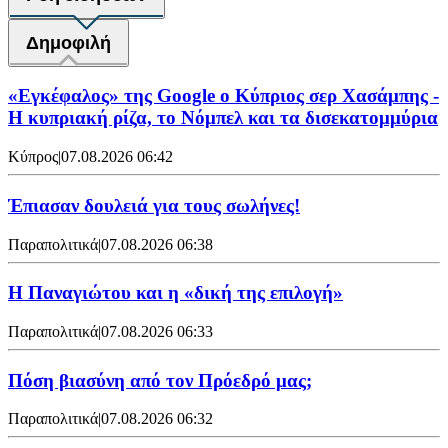
Δημοφιλή
«Εγκέφαλος» της Google ο Κύπριος σερ Χασάμπης -
Η κυπριακή ρίζα, το Νόμπελ και τα δισεκατομμύρια
Κύπρος
|
07.08.2026 06:42
Έπιασαν δουλειά για τους σωλήνες!
Παραπολιτικά
|
07.08.2026 06:38
Η Παναγιώτου και η «δική της επιλογή»
Παραπολιτικά
|
07.08.2026 06:33
Πόση βιασύνη από τον Πρόεδρό μας;
Παραπολιτικά
|
07.08.2026 06:32