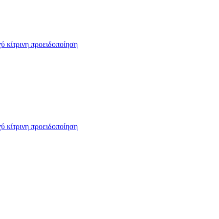
ύ κίτρινη προειδοποίηση
ύ κίτρινη προειδοποίηση