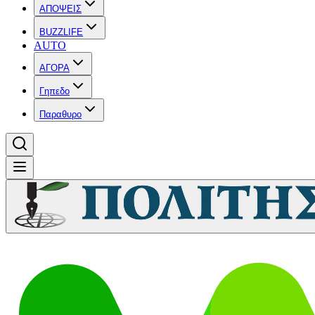
ΑΠΟΨΕΙΣ
BUZZLIFE
AUTO
ΑΓΟΡΑ
Γηπεδο
Παραθυρο