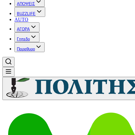
ΑΠΟΨΕΙΣ
BUZZLIFE
AUTO
ΑΓΟΡΑ
Γηπεδο
Παραθυρο