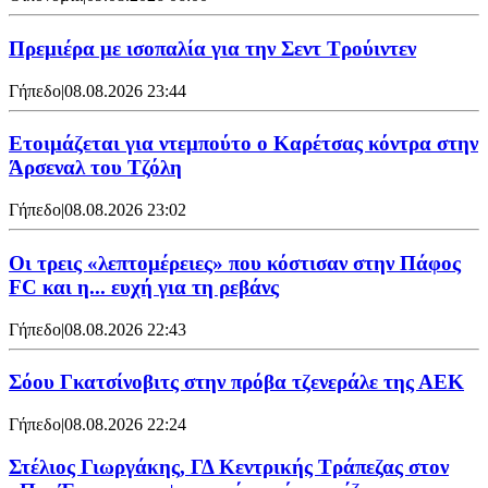
Πρεμιέρα με ισοπαλία για την Σεντ Τρούιντεν
Γήπεδο
|
08.08.2026 23:44
Ετοιμάζεται για ντεμπούτο ο Καρέτσας κόντρα στην
Άρσεναλ του Τζόλη
Γήπεδο
|
08.08.2026 23:02
Οι τρεις «λεπτομέρειες» που κόστισαν στην Πάφος
FC και η... ευχή για τη ρεβάνς
Γήπεδο
|
08.08.2026 22:43
Σόου Γκατσίνοβιτς στην πρόβα τζενεράλε της ΑΕΚ
Γήπεδο
|
08.08.2026 22:24
Στέλιος Γιωργάκης, ΓΔ Κεντρικής Τράπεζας στον