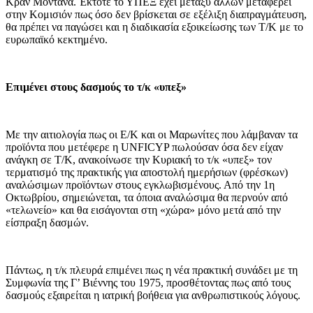
Κραν Μοντανά. Έκτοτε το ΥΠΕΞ έχει μεταξύ άλλων μεταφέρει
στην Κομισιόν πως όσο δεν βρίσκεται σε εξέλιξη διαπραγμάτευση,
θα πρέπει να παγώσει και η διαδικασία εξοικείωσης των Τ/Κ με το
ευρωπαϊκό κεκτημένο.
Επιμένει στους δασμούς το τ/κ «υπεξ»
Με την αιτιολογία πως οι Ε/Κ και οι Μαρωνίτες που λάμβαναν τα
προϊόντα που μετέφερε η UNFICYP πωλούσαν όσα δεν είχαν
ανάγκη σε Τ/Κ, ανακοίνωσε την Κυριακή το τ/κ «υπεξ» τον
τερματισμό της πρακτικής για αποστολή ημερήσιων (φρέσκων)
αναλώσιμων προϊόντων στους εγκλωβισμένους. Από την 1η
Οκτωβρίου, σημειώνεται, τα όποια αναλώσιμα θα περνούν από
«τελωνείο» και θα εισάγονται στη «χώρα» μόνο μετά από την
είσπραξη δασμών.
Πάντως, η τ/κ πλευρά επιμένει πως η νέα πρακτική συνάδει με τη
Συμφωνία της Γ’ Βιέννης του 1975, προσθέτοντας πως από τους
δασμούς εξαιρείται η ιατρική βοήθεια για ανθρωπιστικούς λόγους.