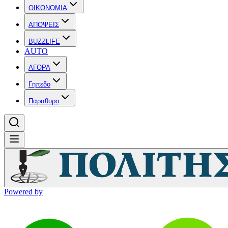
OIKONOMIA
ΑΠΟΨΕΙΣ
BUZZLIFE
AUTO
ΑΓΟΡΑ
Γηπεδο
Παραθυρο
Powered by