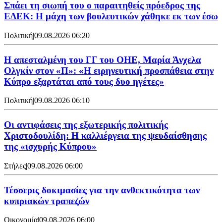
Σπάει τη σιωπή του ο παραιτηθείς πρόεδρος της
ΕΔΕΚ: Η μάχη των βουλευτικών χάθηκε εκ των έσω
Πολιτική
|
09.08.2026 06:20
Η απεσταλμένη του ΓΓ του ΟΗΕ, Μαρία Άνχελα
Ολγκίν στον «Π»: «Η ειρηνευτική προσπάθεια στην
Κύπρο εξαρτάται από τους δυο ηγέτες»
Πολιτική
|
09.08.2026 06:10
Οι αντιφάσεις της εξωτερικής πολιτικής
Χριστοδουλίδη: Η καλλιέργεια της ψευδαίσθησης
της «ισχυρής Κύπρου»
Στήλες
|
09.08.2026 06:00
Τέσσερις δοκιμασίες για την ανθεκτικότητα των
κυπριακών τραπεζών
Οικονομία
|
09.08.2026 06:00