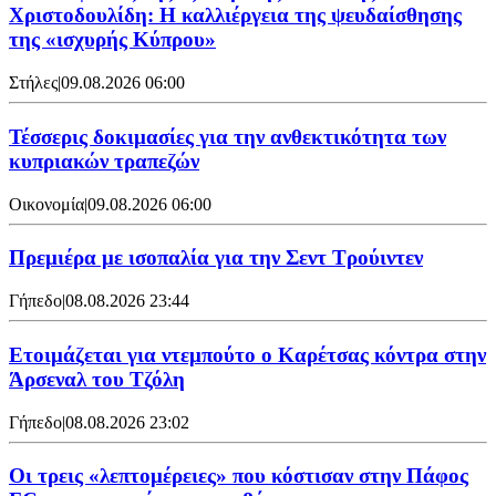
Χριστοδουλίδη: Η καλλιέργεια της ψευδαίσθησης
της «ισχυρής Κύπρου»
Στήλες
|
09.08.2026 06:00
Τέσσερις δοκιμασίες για την ανθεκτικότητα των
κυπριακών τραπεζών
Οικονομία
|
09.08.2026 06:00
Πρεμιέρα με ισοπαλία για την Σεντ Τρούιντεν
Γήπεδο
|
08.08.2026 23:44
Ετοιμάζεται για ντεμπούτο ο Καρέτσας κόντρα στην
Άρσεναλ του Τζόλη
Γήπεδο
|
08.08.2026 23:02
Οι τρεις «λεπτομέρειες» που κόστισαν στην Πάφος