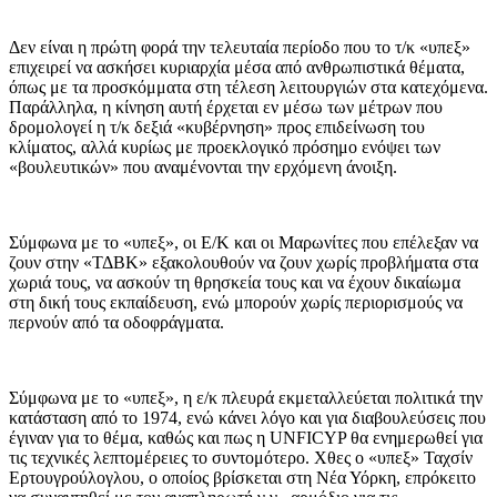
Δεν είναι η πρώτη φορά την τελευταία περίοδο που το τ/κ «υπεξ»
επιχειρεί να ασκήσει κυριαρχία μέσα από ανθρωπιστικά θέματα,
όπως με τα προσκόμματα στη τέλεση λειτουργιών στα κατεχόμενα.
Παράλληλα, η κίνηση αυτή έρχεται εν μέσω των μέτρων που
δρομολογεί η τ/κ δεξιά «κυβέρνηση» προς επιδείνωση του
κλίματος, αλλά κυρίως με προεκλογικό πρόσημο ενόψει των
«βουλευτικών» που αναμένονται την ερχόμενη άνοιξη.
Σύμφωνα με το «υπεξ», οι Ε/Κ και οι Μαρωνίτες που επέλεξαν να
ζουν στην «ΤΔΒΚ» εξακολουθούν να ζουν χωρίς προβλήματα στα
χωριά τους, να ασκούν τη θρησκεία τους και να έχουν δικαίωμα
στη δική τους εκπαίδευση, ενώ μπορούν χωρίς περιορισμούς να
περνούν από τα οδοφράγματα.
Σύμφωνα με το «υπεξ», η ε/κ πλευρά εκμεταλλεύεται πολιτικά την
κατάσταση από το 1974, ενώ κάνει λόγο και για διαβουλεύσεις που
έγιναν για το θέμα, καθώς και πως η UNFICYP θα ενημερωθεί για
τις τεχνικές λεπτομέρειες το συντομότερο. Χθες ο «υπεξ» Ταχσίν
Ερτουγρούλογλου, ο οποίος βρίσκεται στη Νέα Υόρκη, επρόκειτο