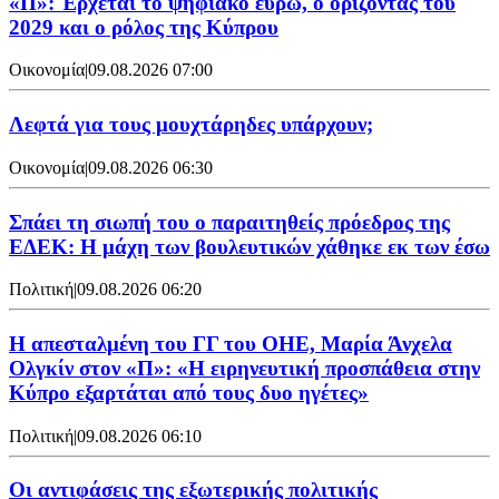
«Π»: Έρχεται το ψηφιακό ευρώ, ο ορίζοντας του
2029 και ο ρόλος της Κύπρου
Οικονομία
|
09.08.2026 07:00
Λεφτά για τους μουχτάρηδες υπάρχουν;
Οικονομία
|
09.08.2026 06:30
Σπάει τη σιωπή του ο παραιτηθείς πρόεδρος της
ΕΔΕΚ: Η μάχη των βουλευτικών χάθηκε εκ των έσω
Πολιτική
|
09.08.2026 06:20
Η απεσταλμένη του ΓΓ του ΟΗΕ, Μαρία Άνχελα
Ολγκίν στον «Π»: «Η ειρηνευτική προσπάθεια στην
Κύπρο εξαρτάται από τους δυο ηγέτες»
Πολιτική
|
09.08.2026 06:10
Οι αντιφάσεις της εξωτερικής πολιτικής