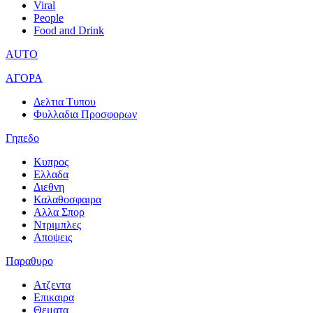
Viral
People
Food and Drink
AUTO
ΑΓΟΡΑ
Δελτια Τυπου
Φυλλαδια Προσφορων
Γηπεδο
Κυπρος
Ελλαδα
Διεθνη
Καλαθοσφαιρα
Αλλα Σπορ
Ντριμπλες
Αποψεις
Παραθυρο
Ατζεντα
Επικαιρα
Θεματα