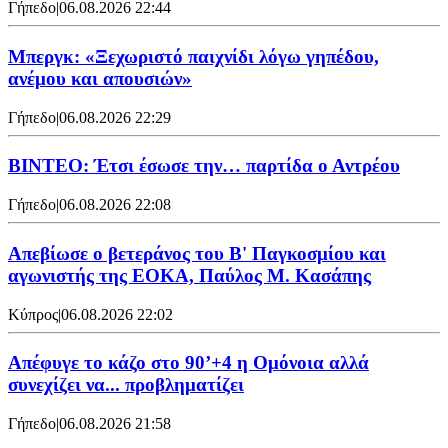
Γήπεδο
|
06.08.2026 22:44
Μπεργκ: «Ξεχωριστό παιχνίδι λόγω γηπέδου,
ανέμου και απουσιών»
Γήπεδο
|
06.08.2026 22:29
ΒΙΝΤΕΟ: Έτσι έσωσε την… παρτίδα ο Αντρέου
Γήπεδο
|
06.08.2026 22:08
Απεβίωσε ο βετεράνος του Β' Παγκοσμίου και
αγωνιστής της ΕΟΚΑ, Παύλος Μ. Κασάπης
Κύπρος
|
06.08.2026 22:02
Απέφυγε το κάζο στο 90’+4 η Ομόνοια αλλά
συνεχίζει να... προβληματίζει
Γήπεδο
|
06.08.2026 21:58