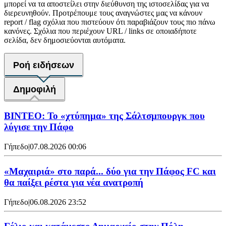
μπορεί να τα αποστείλει στην διεύθυνση της ιστοσελίδας για να
διερευνηθούν. Προτρέπουμε τους αναγνώστες μας να κάνουν
report / flag σχόλια που πιστεύουν ότι παραβιάζουν τους πιο πάνω
κανόνες. Σχόλια που περιέχουν URL / links σε οποιαδήποτε
σελίδα, δεν δημοσιεύονται αυτόματα.
Ροή ειδήσεων
Δημοφιλή
ΒΙΝΤΕΟ: Το «χτύπημα» της Σάλτσμπουργκ που
λύγισε την Πάφο
Γήπεδο
|
07.08.2026 00:06
«Μαχαιριά» στο παρά... δύο για την Πάφος FC και
θα παίξει ρέστα για νέα ανατροπή
Γήπεδο
|
06.08.2026 23:52