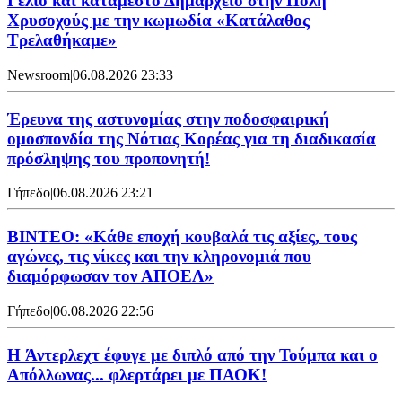
Γέλιο και κατάμεστο Δημαρχείο στην Πόλη
Χρυσοχούς με την κωμωδία «Κατάλαθος
Τρελαθήκαμε»
Newsroom
|
06.08.2026 23:33
Έρευνα της αστυνομίας στην ποδοσφαιρική
ομοσπονδία της Νότιας Κορέας για τη διαδικασία
πρόσληψης του προπονητή!
Γήπεδο
|
06.08.2026 23:21
ΒΙΝΤΕΟ: «Κάθε εποχή κουβαλά τις αξίες, τους
αγώνες, τις νίκες και την κληρονομιά που
διαμόρφωσαν τον ΑΠΟΕΛ»
Γήπεδο
|
06.08.2026 22:56
H Άντερλεχτ έφυγε με διπλό από την Τούμπα και ο
Απόλλωνας... φλερτάρει με ΠΑΟΚ!