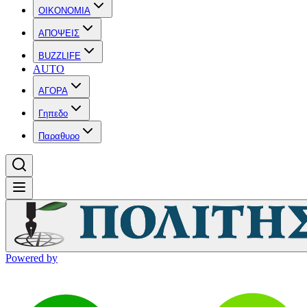
OIKONOMIA
ΑΠΟΨΕΙΣ
BUZZLIFE
AUTO
ΑΓΟΡΑ
Γηπεδο
Παραθυρο
Powered by