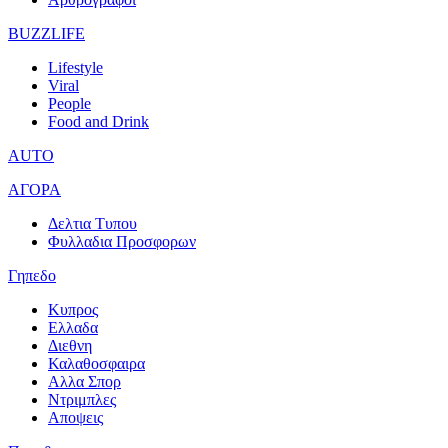
BUZZLIFE
Lifestyle
Viral
People
Food and Drink
AUTO
ΑΓΟΡΑ
Δελτια Τυπου
Φυλλαδια Προσφορων
Γηπεδο
Κυπρος
Ελλαδα
Διεθνη
Καλαθοσφαιρα
Αλλα Σπορ
Ντριμπλες
Αποψεις