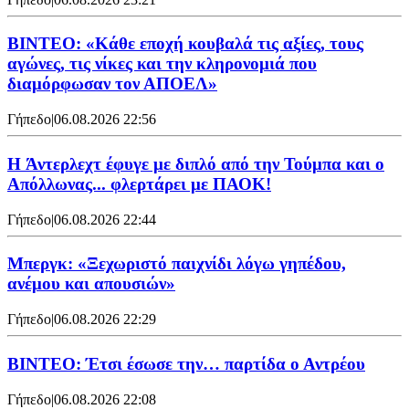
ΒΙΝΤΕΟ: «Κάθε εποχή κουβαλά τις αξίες, τους
αγώνες, τις νίκες και την κληρονομιά που
διαμόρφωσαν τον ΑΠΟΕΛ»
Γήπεδο
|
06.08.2026 22:56
H Άντερλεχτ έφυγε με διπλό από την Τούμπα και ο
Απόλλωνας... φλερτάρει με ΠΑΟΚ!
Γήπεδο
|
06.08.2026 22:44
Μπεργκ: «Ξεχωριστό παιχνίδι λόγω γηπέδου,
ανέμου και απουσιών»
Γήπεδο
|
06.08.2026 22:29
ΒΙΝΤΕΟ: Έτσι έσωσε την… παρτίδα ο Αντρέου
Γήπεδο
|
06.08.2026 22:08