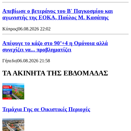
Απεβίωσε ο βετεράνος του Β' Παγκοσμίου και
αγωνιστής της ΕΟΚΑ, Παύλος Μ. Κασάπης
Κύπρος
|
06.08.2026 22:02
Απέφυγε το κάζο στο 90’+4 η Ομόνοια αλλά
συνεχίζει να... προβληματίζει
Γήπεδο
|
06.08.2026 21:58
ΤΑ ΑΚΙΝΗΤΑ ΤΗΣ ΕΒΔΟΜΑΔΑΣ
Τεμάχια Γης σε Οικιστικές Περιοχές