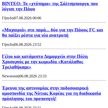
ΒΙΝΤΕΟ: Το «χτύπημα» της Σάλτσμπουργκ που
λύγισε την Πάφο
Γήπεδο
|
07.08.2026 00:06
«Μαχαιριά» στο παρά... δύο για την Πάφος FC και
θα παίξει ρέστα για νέα ανατροπή
Γήπεδο
|
06.08.2026 23:52
Γέλιο και κατάμεστο Δημαρχείο στην Πόλη
Χρυσοχούς με την κωμωδία «Κατάλαθος
Τρελαθήκαμε»
Newsroom
|
06.08.2026 23:33
Έρευνα της αστυνομίας στην ποδοσφαιρική
ομοσπονδία της Νότιας Κορέας για τη διαδικασία
πρόσληψης του προπονητή!
Γήπεδο
|
06.08.2026 23:21