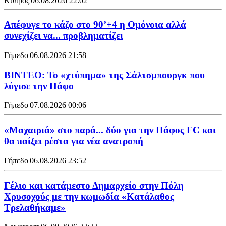
Κύπρος
|
06.08.2026 22:02
Απέφυγε το κάζο στο 90’+4 η Ομόνοια αλλά
συνεχίζει να... προβληματίζει
Γήπεδο
|
06.08.2026 21:58
ΒΙΝΤΕΟ: Το «χτύπημα» της Σάλτσμπουργκ που
λύγισε την Πάφο
Γήπεδο
|
07.08.2026 00:06
«Μαχαιριά» στο παρά... δύο για την Πάφος FC και
θα παίξει ρέστα για νέα ανατροπή
Γήπεδο
|
06.08.2026 23:52
Γέλιο και κατάμεστο Δημαρχείο στην Πόλη
Χρυσοχούς με την κωμωδία «Κατάλαθος
Τρελαθήκαμε»