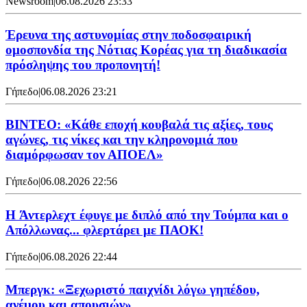
Newsroom
|
06.08.2026 23:33
Έρευνα της αστυνομίας στην ποδοσφαιρική
ομοσπονδία της Νότιας Κορέας για τη διαδικασία
πρόσληψης του προπονητή!
Γήπεδο
|
06.08.2026 23:21
ΒΙΝΤΕΟ: «Κάθε εποχή κουβαλά τις αξίες, τους
αγώνες, τις νίκες και την κληρονομιά που
διαμόρφωσαν τον ΑΠΟΕΛ»
Γήπεδο
|
06.08.2026 22:56
H Άντερλεχτ έφυγε με διπλό από την Τούμπα και ο
Απόλλωνας... φλερτάρει με ΠΑΟΚ!
Γήπεδο
|
06.08.2026 22:44
Μπεργκ: «Ξεχωριστό παιχνίδι λόγω γηπέδου,
ανέμου και απουσιών»