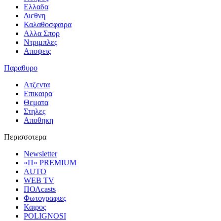
Ελλαδα
Διεθνη
Καλαθοσφαιρα
Αλλα Σπορ
Ντριμπλες
Αποψεις
Παραθυρο
Ατζεντα
Επικαιρα
Θεματα
Στηλες
Αποθηκη
Περισσοτερα
Newsletter
«Π» PREMIUM
AUTO
WEB TV
ΠΟΛcasts
Φωτογραφιες
Καιρος
POLIGNOSI