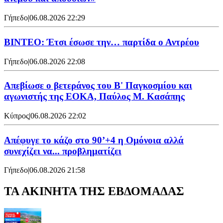
Γήπεδο
|
06.08.2026 22:29
ΒΙΝΤΕΟ: Έτσι έσωσε την… παρτίδα ο Αντρέου
Γήπεδο
|
06.08.2026 22:08
Απεβίωσε ο βετεράνος του Β' Παγκοσμίου και
αγωνιστής της ΕΟΚΑ, Παύλος Μ. Κασάπης
Κύπρος
|
06.08.2026 22:02
Απέφυγε το κάζο στο 90’+4 η Ομόνοια αλλά
συνεχίζει να... προβληματίζει
Γήπεδο
|
06.08.2026 21:58
ΤΑ ΑΚΙΝΗΤΑ ΤΗΣ ΕΒΔΟΜΑΔΑΣ