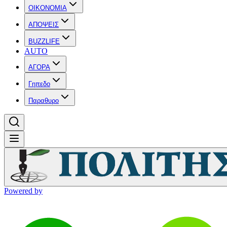
OIKONOMIA
ΑΠΟΨΕΙΣ
BUZZLIFE
AUTO
ΑΓΟΡΑ
Γηπεδο
Παραθυρο
Powered by