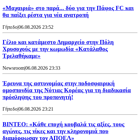
«Μαχαιριά» στο παρά... δύο για την Πάφος FC και
θα παίξει ρέστα για νέα ανατροπή
Γήπεδο
|
06.08.2026 23:52
Γέλιο και κατάμεστο Δημαρχείο στην Πόλη
Χρυσοχούς με την κωμωδία «Κατάλαθος
Τρελαθήκαμε»
Newsroom
|
06.08.2026 23:33
Έρευνα της αστυνομίας στην ποδοσφαιρική
ομοσπονδία της Νότιας Κορέας για τη διαδικασία
πρόσληψης του προπονητή!
Γήπεδο
|
06.08.2026 23:21
ΒΙΝΤΕΟ: «Κάθε εποχή κουβαλά τις αξίες, τους
αγώνες, τις νίκες και την κληρονομιά που
διαμόρφωσαν τον ΑΠΟΕΛ»