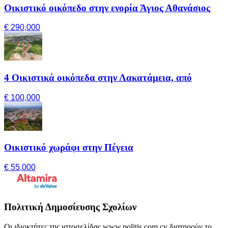
Οικιστικό οικόπεδο στην ενορία Άγιος Αθανάσιος
€ 290,000
4 Οικιστικά οικόπεδα στην Λακατάμεια, από
€ 100,000
Οικιστικό χωράφι στην Πέγεια
€ 55,000
Πολιτική Δημοσίευσης Σχολίων
Οι ιδιοκτήτες της ιστοσελίδας www.politis.com.cy διατηρούν το