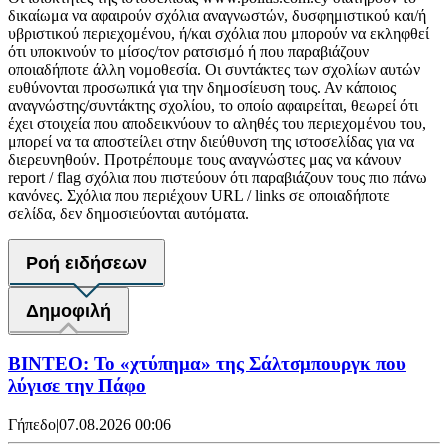
δικαίωμα να αφαιρούν σχόλια αναγνωστών, δυσφημιστικού και/ή
υβριστικού περιεχομένου, ή/και σχόλια που μπορούν να εκληφθεί
ότι υποκινούν το μίσος/τον ρατσισμό ή που παραβιάζουν
οποιαδήποτε άλλη νομοθεσία. Οι συντάκτες των σχολίων αυτών
ευθύνονται προσωπικά για την δημοσίευση τους. Αν κάποιος
αναγνώστης/συντάκτης σχολίου, το οποίο αφαιρείται, θεωρεί ότι
έχει στοιχεία που αποδεικνύουν το αληθές του περιεχομένου του,
μπορεί να τα αποστείλει στην διεύθυνση της ιστοσελίδας για να
διερευνηθούν. Προτρέπουμε τους αναγνώστες μας να κάνουν
report / flag σχόλια που πιστεύουν ότι παραβιάζουν τους πιο πάνω
κανόνες. Σχόλια που περιέχουν URL / links σε οποιαδήποτε
σελίδα, δεν δημοσιεύονται αυτόματα.
Ροή ειδήσεων
Δημοφιλή
ΒΙΝΤΕΟ: Το «χτύπημα» της Σάλτσμπουργκ που
λύγισε την Πάφο
Γήπεδο
|
07.08.2026 00:06