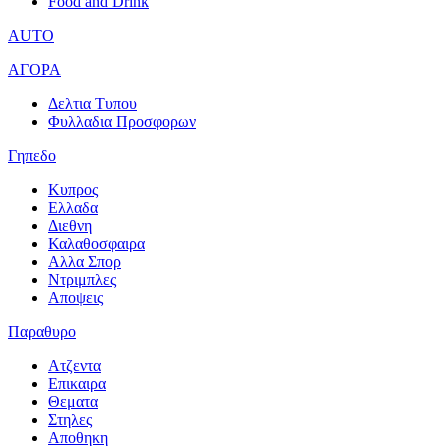
Food and Drink
AUTO
ΑΓΟΡΑ
Δελτια Τυπου
Φυλλαδια Προσφορων
Γηπεδο
Κυπρος
Ελλαδα
Διεθνη
Καλαθοσφαιρα
Αλλα Σπορ
Ντριμπλες
Αποψεις
Παραθυρο
Ατζεντα
Επικαιρα
Θεματα
Στηλες
Αποθηκη