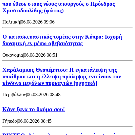
που έθεσε στους νέους υπουργούς ο Πρόεδρος
Χριστοδουλίδης (φώτος)
Πολιτική
|
06.08.2026 09:06
Ο κατασκευαστικός τομέας στην Κύπρο: Ισχυρή
δυναμική εν μέσω αβεβαιότητας
Οικονομία
|
06.08.2026 08:51
Χαράλαμπος Θεοπέμπτου: Η εγκατάλειψη της
υπαίθρου και η έλλειψη πρόληψης εντείνουν τον
κίνδυνο μεγάλων πυρκαγιών [ηχητικό]
Περιβάλλον
|
06.08.2026 08:48
Κάνε ξανά το θαύμα σου!
Γήπεδο
|
06.08.2026 08:45