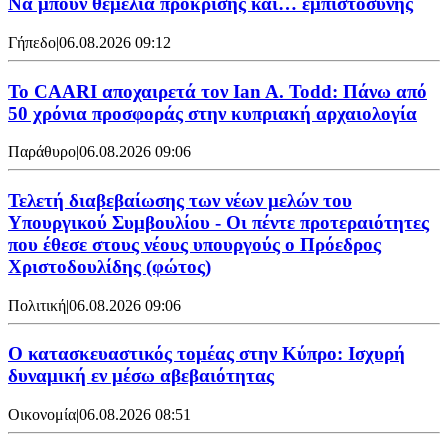
Να μπουν θεμέλια πρόκρισης και… εμπιστοσύνης
Γήπεδο
|
06.08.2026 09:12
Το CAARI αποχαιρετά τον Ian A. Todd: Πάνω από
50 χρόνια προσφοράς στην κυπριακή αρχαιολογία
Παράθυρο
|
06.08.2026 09:06
Τελετή διαβεβαίωσης των νέων μελών του
Υπουργικού Συμβουλίου - Οι πέντε προτεραιότητες
που έθεσε στους νέους υπουργούς ο Πρόεδρος
Χριστοδουλίδης (φώτος)
Πολιτική
|
06.08.2026 09:06
Ο κατασκευαστικός τομέας στην Κύπρο: Ισχυρή
δυναμική εν μέσω αβεβαιότητας
Οικονομία
|
06.08.2026 08:51