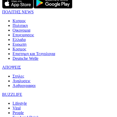
ΠΟΛΙΤΗΣ NEWS
Κυπρος
Πολιτικη
Οικονομια
Επιχειρησεις
Ελλαδα
Ευρωπη
Κοσμος
Επιστημη και Τεχνολογια
Deutsche Welle
ΑΠΟΨΕΙΣ
Στηλες
Αναλυσεις
Αρθρογραφοι
BUZZLIFE
Lifestyle
Viral
People