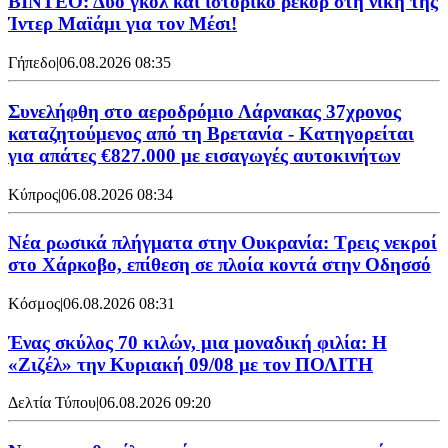
ΒΙΝΤΕΟ: Δύο γκολ και ιστορικό ρεκόρ στη νίκη της
Ίντερ Μαϊάμι για τον Μέσι!
Γήπεδο
|
06.08.2026 08:35
Συνελήφθη στο αεροδρόμιο Λάρνακας 37χρονος
καταζητούμενος από τη Βρετανία - Κατηγορείται
για απάτες €827.000 με εισαγωγές αυτοκινήτων
Κύπρος
|
06.08.2026 08:34
Νέα ρωσικά πλήγματα στην Ουκρανία: Τρεις νεκροί
στο Χάρκοβο, επίθεση σε πλοία κοντά στην Οδησσό
Κόσμος
|
06.08.2026 08:31
Ένας σκύλος 70 κιλών, μια μοναδική φιλία: Η
«Ζιζέλ» την Κυριακή 09/08 με τον ΠΟΛΙΤΗ
Δελτία Τύπου
|
06.08.2026 09:20