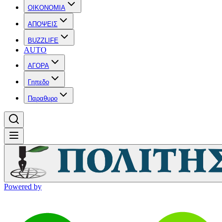
OIKONOMIA
ΑΠΟΨΕΙΣ
BUZZLIFE
AUTO
ΑΓΟΡΑ
Γηπεδο
Παραθυρο
Powered by