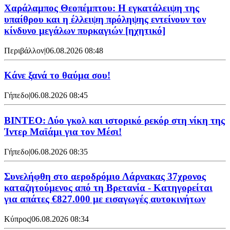
Χαράλαμπος Θεοπέμπτου: Η εγκατάλειψη της
υπαίθρου και η έλλειψη πρόληψης εντείνουν τον
κίνδυνο μεγάλων πυρκαγιών [ηχητικό]
Περιβάλλον
|
06.08.2026 08:48
Κάνε ξανά το θαύμα σου!
Γήπεδο
|
06.08.2026 08:45
ΒΙΝΤΕΟ: Δύο γκολ και ιστορικό ρεκόρ στη νίκη της
Ίντερ Μαϊάμι για τον Μέσι!
Γήπεδο
|
06.08.2026 08:35
Συνελήφθη στο αεροδρόμιο Λάρνακας 37χρονος
καταζητούμενος από τη Βρετανία - Κατηγορείται
για απάτες €827.000 με εισαγωγές αυτοκινήτων
Κύπρος
|
06.08.2026 08:34