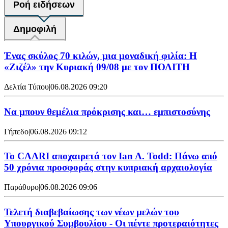
Ροή ειδήσεων
Δημοφιλή
Ένας σκύλος 70 κιλών, μια μοναδική φιλία: Η
«Ζιζέλ» την Κυριακή 09/08 με τον ΠΟΛΙΤΗ
Δελτία Τύπου
|
06.08.2026 09:20
Να μπουν θεμέλια πρόκρισης και… εμπιστοσύνης
Γήπεδο
|
06.08.2026 09:12
Το CAARI αποχαιρετά τον Ian A. Todd: Πάνω από
50 χρόνια προσφοράς στην κυπριακή αρχαιολογία
Παράθυρο
|
06.08.2026 09:06
Τελετή διαβεβαίωσης των νέων μελών του
Υπουργικού Συμβουλίου - Οι πέντε προτεραιότητες