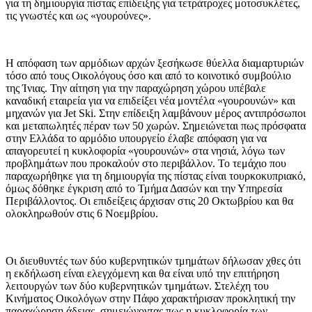
για τη δημιουργία πίστας επίδειξης για τετράτροχες μοτοσυκλέτες,
τις γνωστές και ως «γουρούνες».
Η απόφαση των αρμόδιων αρχών ξεσήκωσε θύελλα διαμαρτυριών
τόσο από τους Οικολόγους όσο και από το κοινοτικό συμβούλιο
της Ίνιας. Την αίτηση για την παραχώρηση χώρου υπέβαλε
καναδική εταιρεία για να επιδείξει νέα μοντέλα «γουρουνών» και
μηχανών για Jet Ski. Στην επίδειξη λαμβάνουν μέρος αντιπρόσωποι
και μεταπωλητές πέραν των 50 χωρών. Σημειώνεται πως πρόσφατα
στην Ελλάδα το αρμόδιο υπουργείο έλαβε απόφαση για να
απαγορευτεί η κυκλοφορία «γουρουνών» στα νησιά, λόγω των
προβλημάτων που προκαλούν στο περιβάλλον. Το τεμάχιο που
παραχωρήθηκε για τη δημιουργία της πίστας είναι τουρκοκυπριακό,
όμως δόθηκε έγκριση από το Τμήμα Δασών και την Υπηρεσία
Περιβάλλοντος. Οι επιδείξεις άρχισαν στις 20 Οκτωβρίου και θα
ολοκληρωθούν στις 6 Νοεμβρίου.
Οι διευθυντές των δύο κυβερνητικών τμημάτων δήλωσαν χθες ότι
η εκδήλωση είναι ελεγχόμενη και θα είναι υπό την επιτήρηση
λειτουργών των δύο κυβερνητικών τμημάτων. Στελέχη του
Κινήματος Οικολόγων στην Πάφο χαρακτήρισαν προκλητική την
παραχώρηση άδειας, σημειώνοντας πως η κυκλοφορία των