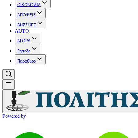
OIKONOMIA
ΑΠΟΨΕΙΣ
BUZZLIFE
AUTO
ΑΓΟΡΑ
Γηπεδο
Παραθυρο
Powered by