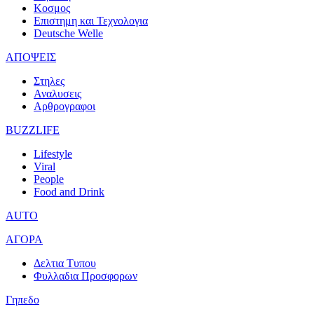
Κοσμος
Επιστημη και Τεχνολογια
Deutsche Welle
ΑΠΟΨΕΙΣ
Στηλες
Αναλυσεις
Αρθρογραφοι
BUZZLIFE
Lifestyle
Viral
People
Food and Drink
AUTO
ΑΓΟΡΑ
Δελτια Τυπου
Φυλλαδια Προσφορων
Γηπεδο