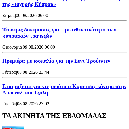
της «ισχυρής Κύπρου»
Στήλες
|
09.08.2026 06:00
Τέσσερις δοκιμασίες για την ανθεκτικότητα των
κυπριακών τραπεζών
Οικονομία
|
09.08.2026 06:00
Πρεμιέρα με ισοπαλία για την Σεντ Τρούιντεν
Γήπεδο
|
08.08.2026 23:44
Ετοιμάζεται για ντεμπούτο ο Καρέτσας κόντρα στην
Άρσεναλ του Τζόλη
Γήπεδο
|
08.08.2026 23:02
ΤΑ ΑΚΙΝΗΤΑ ΤΗΣ ΕΒΔΟΜΑΔΑΣ