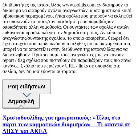
Οι ιδιοκτήτες της ιστοσελίδας www.politis.com.cy διατηρούν το
δικαίωμα να αφαιρούν σχόλια αναγνωστών, δυσφημιστικού και/ή
υβριστικού περιεχομένου, ή/και σχόλια που μπορούν να εκληφθεί
ότι υποκινούν το μίσος/τον ρατσισμό ή που παραβιάζουν
οποιαδήποτε άλλη νομοθεσία. Οι συντάκτες των σχολίων αυτών
ευθύνονται προσωπικά για την δημοσίευση τους. Αν κάποιος
αναγνώστης/συντάκτης σχολίου, το οποίο αφαιρείται, θεωρεί ότι
έχει στοιχεία που αποδεικνύουν το αληθές του περιεχομένου του,
μπορεί να τα αποστείλει στην διεύθυνση της ιστοσελίδας για να
διερευνηθούν. Προτρέπουμε τους αναγνώστες μας να κάνουν
report / flag σχόλια που πιστεύουν ότι παραβιάζουν τους πιο πάνω
κανόνες. Σχόλια που περιέχουν URL / links σε οποιαδήποτε
σελίδα, δεν δημοσιεύονται αυτόματα.
Ροή ειδήσεων
Δημοφιλή
Χριστοδουλίδης για ημικρατικούς: «Τέλος στο
πάρτι των κομματικών διορισμών» – Τι απαντά σε
ΔΗΣΥ και ΑΚΕΛ