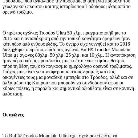
Τροόδους, που αγκάλιασε την προσπάθεια αυτή για προβολή του
γεωλογικού πλούτου και της ιστορίας του Τρόοδους μέσα από το
ορεινό τρέξιμο.
Ο πρώτος αγώνας Troodos Ultra 50 χλμ. πραγματοποιήθηκε το
2015 και η ανταπόκριση από την τοπική κοινότητα δρομέων ήταν
κάτι πέρα από ενθουσιώδης. Το όνειρο είχε γεννηθεί και το 2016
διεξήχθηκε ο πρώτος επίσημος αγώνας Buff® Troodos Mountain
Ultra με αγώνες 80χλμ. 50 χλμ. 25 χλμ. και 10 χλμ. H ανταπόκριση
ήταν πέρα από τις προσδοκίες μας κι έτσι ένας ετήσιος θεσμός
πήρε τη θέση του στο παγκόσμιο ημερολόγιο ορεινού τρεξίματος.
Στόχος μας είναι να προσφέρουμε στους δρομείς και στις
οικογένειες τους μια μοναδική εμπειρία στο Τρόοδος, αλλά και σε
άλλα μέρη της Κύπρου που μπορούν να συνδυάσουν αφού οι
κύριες πόλεις, η παραλία και σημαντικά αξιοθέατα είναι σε κοντινή
απόσταση.
Οι αγώνες
Το Buff®Troodos Mountain Ultra έχει σχεδιαστεί ώστε να