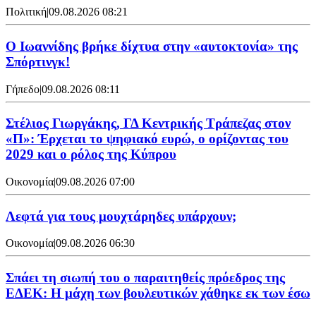
Πολιτική
|
09.08.2026 08:21
Ο Ιωαννίδης βρήκε δίχτυα στην «αυτοκτονία» της
Σπόρτινγκ!
Γήπεδο
|
09.08.2026 08:11
Στέλιος Γιωργάκης, ΓΔ Κεντρικής Τράπεζας στον
«Π»: Έρχεται το ψηφιακό ευρώ, ο ορίζοντας του
2029 και ο ρόλος της Κύπρου
Οικονομία
|
09.08.2026 07:00
Λεφτά για τους μουχτάρηδες υπάρχουν;
Οικονομία
|
09.08.2026 06:30
Σπάει τη σιωπή του ο παραιτηθείς πρόεδρος της
ΕΔΕΚ: Η μάχη των βουλευτικών χάθηκε εκ των έσω