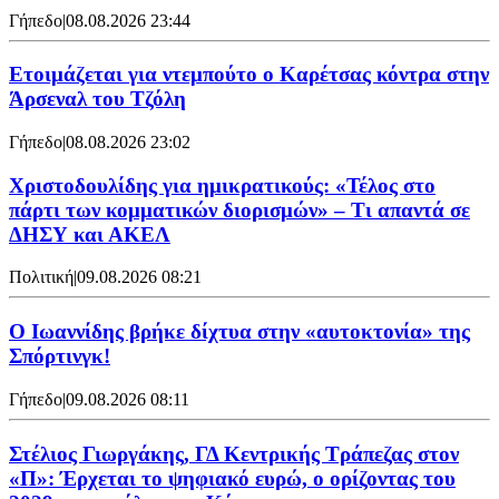
Γήπεδο
|
08.08.2026 23:44
Ετοιμάζεται για ντεμπούτο ο Καρέτσας κόντρα στην
Άρσεναλ του Τζόλη
Γήπεδο
|
08.08.2026 23:02
Χριστοδουλίδης για ημικρατικούς: «Τέλος στο
πάρτι των κομματικών διορισμών» – Τι απαντά σε
ΔΗΣΥ και ΑΚΕΛ
Πολιτική
|
09.08.2026 08:21
Ο Ιωαννίδης βρήκε δίχτυα στην «αυτοκτονία» της
Σπόρτινγκ!
Γήπεδο
|
09.08.2026 08:11
Στέλιος Γιωργάκης, ΓΔ Κεντρικής Τράπεζας στον
«Π»: Έρχεται το ψηφιακό ευρώ, ο ορίζοντας του