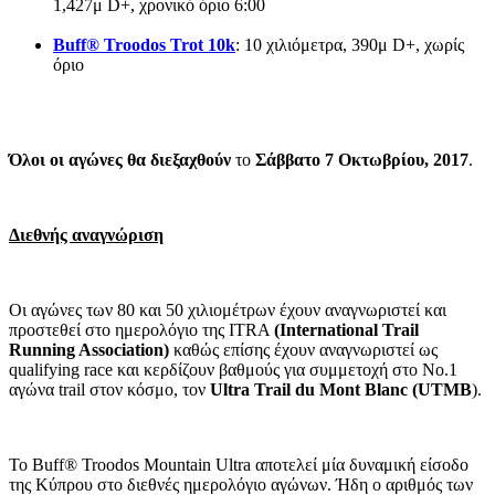
1,427μ D+, χρονικό όριο 6:00
Buff
® Troodos
Trot
10k
: 10 χιλιόμετρα, 390μ D+, χωρίς
όριο
Όλοι οι αγώνες θα διεξαχθούν
το
Σάββατο 7 Οκτωβρίου, 2017
.
Διεθνής αναγνώριση
Οι αγώνες των 80 και 50 χιλιομέτρων έχουν αναγνωριστεί και
προστεθεί στο ημερολόγιο της ITRA
(International
Trail
Running
Association
)
καθώς επίσης έχουν αναγνωριστεί ως
qualifying race και κερδίζουν βαθμούς για συμμετοχή στο No.1
αγώνα trail στον κόσμο, τον
Ultra
Trail
du
Mont
Blanc
(UTMB
).
Το Buff® Troodos Mountain Ultra αποτελεί μία δυναμική είσοδο
της Κύπρου στο διεθνές ημερολόγιο αγώνων. Ήδη ο αριθμός των