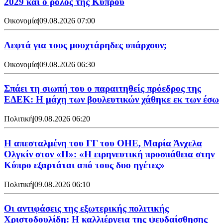
2029 και ο ρόλος της Κύπρου
Οικονομία
|
09.08.2026 07:00
Λεφτά για τους μουχτάρηδες υπάρχουν;
Οικονομία
|
09.08.2026 06:30
Σπάει τη σιωπή του ο παραιτηθείς πρόεδρος της
ΕΔΕΚ: Η μάχη των βουλευτικών χάθηκε εκ των έσω
Πολιτική
|
09.08.2026 06:20
Η απεσταλμένη του ΓΓ του ΟΗΕ, Μαρία Άνχελα
Ολγκίν στον «Π»: «Η ειρηνευτική προσπάθεια στην
Κύπρο εξαρτάται από τους δυο ηγέτες»
Πολιτική
|
09.08.2026 06:10
Οι αντιφάσεις της εξωτερικής πολιτικής
Χριστοδουλίδη: Η καλλιέργεια της ψευδαίσθησης