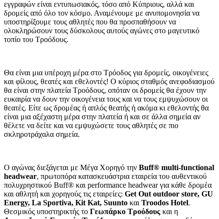
εγγραφών είναι εντυπωσιακός, τόσο από Κύπριους, αλλά και
δρομείς από όλο τον κόσμο. Αναμένουμε με ανυπομονησία να
υποστηρίξουμε τους αθλητές που θα προσπαθήσουν να
ολοκληρώσουν τους δύσκολους αυτούς αγώνες στο μαγευτικό
τοπίο του Τροόδους.
Θα είναι μια υπέροχη μέρα στο Τρόοδος για δρομείς, οικογένειες
και φίλους, θεατές και εθελοντές! Ο κύριος σταθμός ανεφοδιασμού
θα είναι στην πλατεία Τροόδους, οπόταν οι δρομείς θα έχουν την
ευκαιρία να δουν την οικογένεια τους και να τους εμψυχώσουν οι
θεατές. Είτε ως δρομέας ή απλός θεατής ή ακόμα κι εθελοντής θα
είναι μια αξέχαστη μέρα στην πλατεία ή και σε άλλα σημεία αν
θέλετε να δείτε και να εμψυχώσετε τους αθλητές σε πιο
σκληροτράχαλα σημεία.
Ο αγώνας διεξάγεται με Μέγα Χορηγό την
Buff
® multi
-functional
headwear
, πρωτοπόρα κατασκευάστρια εταιρεία του αυθεντικού
πολυχρηστικού Buff® και performance headwear για κάθε δρομέα
και αθλητή και χορηγούς τις εταιρείες:
Get
Out
outdoor
store
, GU
Energy
, La
Sportiva
, Kit
Kat
, Suunto
και
Troodos
Hotel
.
Θεσμικός υποστηρικτής το
Γεωπάρκο Τροόδους
και η