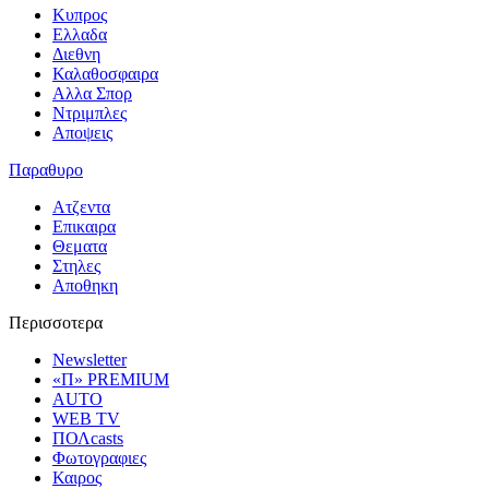
Κυπρος
Ελλαδα
Διεθνη
Καλαθοσφαιρα
Αλλα Σπορ
Ντριμπλες
Αποψεις
Παραθυρο
Ατζεντα
Επικαιρα
Θεματα
Στηλες
Αποθηκη
Περισσοτερα
Newsletter
«Π» PREMIUM
AUTO
WEB TV
ΠΟΛcasts
Φωτογραφιες
Καιρος