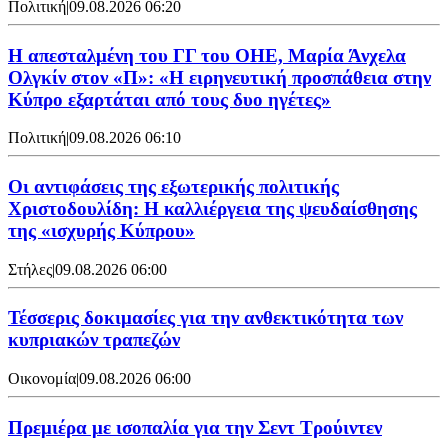
Πολιτική
|
09.08.2026 06:20
Η απεσταλμένη του ΓΓ του ΟΗΕ, Μαρία Άνχελα
Ολγκίν στον «Π»: «Η ειρηνευτική προσπάθεια στην
Κύπρο εξαρτάται από τους δυο ηγέτες»
Πολιτική
|
09.08.2026 06:10
Οι αντιφάσεις της εξωτερικής πολιτικής
Χριστοδουλίδη: Η καλλιέργεια της ψευδαίσθησης
της «ισχυρής Κύπρου»
Στήλες
|
09.08.2026 06:00
Τέσσερις δοκιμασίες για την ανθεκτικότητα των
κυπριακών τραπεζών
Οικονομία
|
09.08.2026 06:00
Πρεμιέρα με ισοπαλία για την Σεντ Τρούιντεν