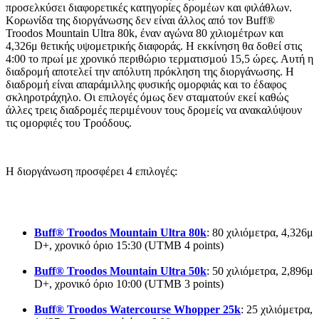
προσελκύσει διαφορετικές κατηγορίες δρομέων και φιλάθλων.
Κορωνίδα της διοργάνωσης δεν είναι άλλος από τον Buff®
Troodos Mountain Ultra 80k, έναν αγώνα 80 χιλιομέτρων και
4,326μ θετικής υψομετρικής διαφοράς. Η εκκίνηση θα δοθεί στις
4:00 το πρωί με χρονικό περιθώριο τερματισμού 15,5 ώρες. Αυτή η
διαδρομή αποτελεί την απόλυτη πρόκληση της διοργάνωσης. Η
διαδρομή είναι απαράμιλλης φυσικής ομορφιάς και το έδαφος
σκληροτράχηλο. Οι επιλογές όμως δεν σταματούν εκεί καθώς
άλλες τρεις διαδρομές περιμένουν τους δρομείς να ανακαλύψουν
τις ομορφιές του Τροόδους.
H διοργάνωση προσφέρει 4 επιλογές:
Buff
® Troodos
Mountain
Ultra
80k
: 80 χιλιόμετρα, 4,326μ
D+, χρονικό όριο 15:30 (UTMB 4 points)
Buff
® Troodos
Mountain
Ultra
50k
: 50 χιλιόμετρα, 2,896μ
D+, χρονικό όριο 10:00 (UTMB 3 points)
Buff® Troodos Watercourse Whopper 25k
: 25 χιλιόμετρα,