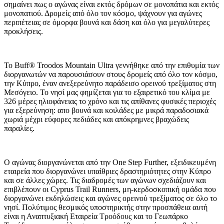
σημαίνει πως ο αγώνας είναι εκτός δρόμων σε μονοπάτια και εκτός
μονοπατιού. Δρομείς από όλο τον κόσμο, ψάχνουν για αγώνες
περιπέτειας σε όμορφα βουνά και δάση και όλο για μεγαλύτερες
προκλήσεις.
Το Buff® Troodos Mountain Ultra γεννήθηκε από την επιθυμία των
διοργανωτών να παρουσιάσουν στους δρομείς από όλο τον κόσμο,
την Κύπρο, έναν ανεξερεύνητο παράδεισο ορεινού τρεξίματος στη
Μεσόγειο. Το νησί μας φημίζεται για το εξαιρετικό του κλίμα με
326 μέρες ηλιοφάνειας το χρόνο και τις απίθανες φυσικές περιοχές
για εξερεύνηση: απο βουνά και κοιλάδες με μικρά παραδοσιακά
χωριά μέχρι εύφορες πεδιάδες και απόκρημνες βραχώδεις
παραλίες.
Ο αγώνας διοργανώνεται από την One Step Further, εξειδικευμένη
εταιρεία που διοργανώνει υπαίθριες δραστηριότητες στην Κύπρο
και σε άλλες χώρες. Τις διαδρομές των αγώνων σχεδιάζουν και
επιβλέπουν οι Cyprus Trail Runners, μη-κερδοσκοπική ομάδα που
διοργανώνει εκδηλώσεις και αγώνες ορεινού τρεξίματος σε όλο το
νησί. Πολύτιμος θεσμικός υποστηρικτής στην προσπάθεια αυτή
είναι η Αναπτυξιακή Εταιρεία Τροόδους και το Γεωπάρκο