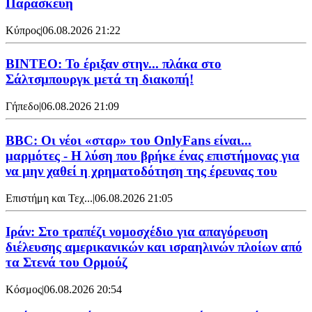
Παρασκευή
Κύπρος
|
06.08.2026 21:22
ΒΙΝΤΕΟ: Το έριξαν στην... πλάκα στο
Σάλτσμπουργκ μετά τη διακοπή!
Γήπεδο
|
06.08.2026 21:09
BBC: Οι νέοι «σταρ» του OnlyFans είναι...
μαρμότες - Η λύση που βρήκε ένας επιστήμονας για
να μην χαθεί η χρηματοδότηση της έρευνας του
Επιστήμη και Τεχ...
|
06.08.2026 21:05
Ιράν: Στο τραπέζι νομοσχέδιο για απαγόρευση
διέλευσης αμερικανικών και ισραηλινών πλοίων από
τα Στενά του Ορμούζ
Κόσμος
|
06.08.2026 20:54