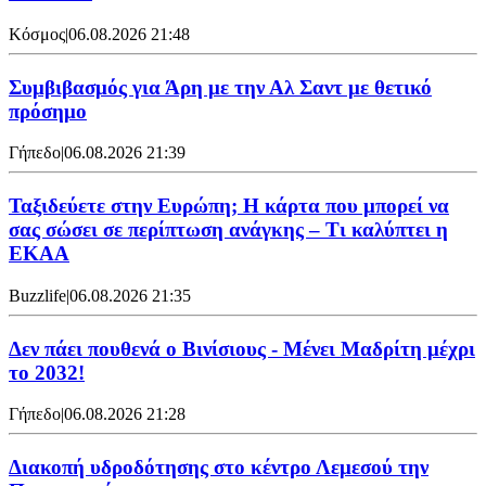
Κόσμος
|
06.08.2026 21:48
Συμβιβασμός για Άρη με την Αλ Σαντ με θετικό
πρόσημο
Γήπεδο
|
06.08.2026 21:39
Ταξιδεύετε στην Ευρώπη; Η κάρτα που μπορεί να
σας σώσει σε περίπτωση ανάγκης – Τι καλύπτει η
ΕΚΑΑ
Buzzlife
|
06.08.2026 21:35
Δεν πάει πουθενά ο Βινίσιους - Μένει Μαδρίτη μέχρι
το 2032!
Γήπεδο
|
06.08.2026 21:28
Διακοπή υδροδότησης στο κέντρο Λεμεσού την