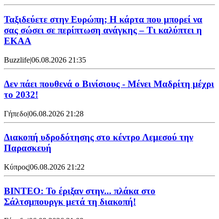
Ταξιδεύετε στην Ευρώπη; Η κάρτα που μπορεί να
σας σώσει σε περίπτωση ανάγκης – Τι καλύπτει η
ΕΚΑΑ
Buzzlife
|
06.08.2026 21:35
Δεν πάει πουθενά ο Βινίσιους - Μένει Μαδρίτη μέχρι
το 2032!
Γήπεδο
|
06.08.2026 21:28
Διακοπή υδροδότησης στο κέντρο Λεμεσού την
Παρασκευή
Κύπρος
|
06.08.2026 21:22
ΒΙΝΤΕΟ: Το έριξαν στην... πλάκα στο
Σάλτσμπουργκ μετά τη διακοπή!