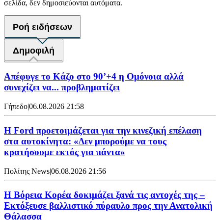
σελίδα, δεν δημοσιεύονται αυτόματα.
Ροή ειδήσεων
Δημοφιλή
Απέφυγε το Κάζο στο 90’+4 η Ομόνοια αλλά
συνεχίζει να... προβληματίζει
Γήπεδο
|
06.08.2026 21:58
Η Ford προετοιμάζεται για την κινεζική επέλαση
στα αυτοκίνητα: «Δεν μπορούμε να τους
κρατήσουμε εκτός για πάντα»
Πολίτης News
|
06.08.2026 21:56
Η Βόρεια Κορέα δοκιμάζει ξανά τις αντοχές της –
Εκτόξευσε βαλλιστικό πύραυλο προς την Ανατολική
Θάλασσα