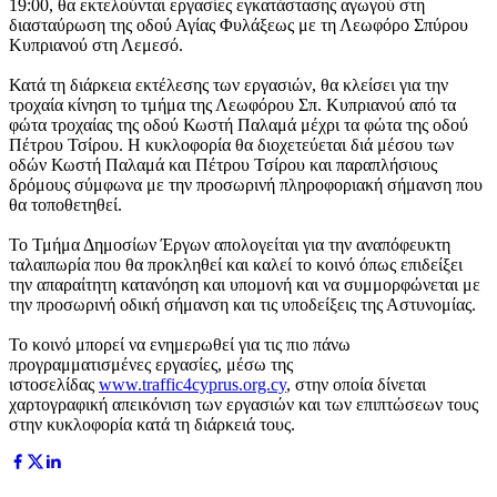
19:00, θα εκτελούνται εργασίες εγκατάστασης αγωγού στη
διασταύρωση της οδού Αγίας Φυλάξεως με τη Λεωφόρο Σπύρου
Κυπριανού στη Λεμεσό.
Κατά τη διάρκεια εκτέλεσης των εργασιών, θα κλείσει για την
τροχαία κίνηση το τμήμα της Λεωφόρου Σπ. Κυπριανού από τα
φώτα τροχαίας της οδού Κωστή Παλαμά μέχρι τα φώτα της οδού
Πέτρου Τσίρου. Η κυκλοφορία θα διοχετεύεται διά μέσου των
οδών Κωστή Παλαμά και Πέτρου Τσίρου και παραπλήσιους
δρόμους σύμφωνα με την προσωρινή πληροφοριακή σήμανση που
θα τοποθετηθεί.
Το Τμήμα Δημοσίων Έργων απολογείται για την αναπόφευκτη
ταλαιπωρία που θα προκληθεί και καλεί το κοινό όπως επιδείξει
την απαραίτητη κατανόηση και υπομονή και να συμμορφώνεται με
την προσωρινή οδική σήμανση και τις υποδείξεις της Αστυνομίας.
Το κοινό μπορεί να ενημερωθεί για τις πιο πάνω
προγραμματισμένες εργασίες, μέσω της
ιστοσελίδας
www.traffic4cyprus.org.cy
, στην οποία δίνεται
χαρτογραφική απεικόνιση των εργασιών και των επιπτώσεων τους
στην κυκλοφορία κατά τη διάρκειά τους.