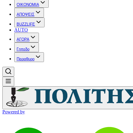
OIKONOMIA
ΑΠΟΨΕΙΣ
BUZZLIFE
AUTO
ΑΓΟΡΑ
Γηπεδο
Παραθυρο
Powered by