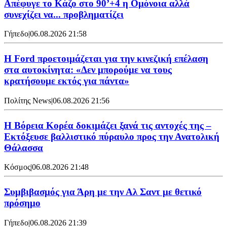
Απέφυγε το Κάζο στο 90’+4 η Ομόνοια αλλά
συνεχίζει να... προβληματίζει
Γήπεδο
|
06.08.2026 21:58
Η Ford προετοιμάζεται για την κινεζική επέλαση
στα αυτοκίνητα: «Δεν μπορούμε να τους
κρατήσουμε εκτός για πάντα»
Πολίτης News
|
06.08.2026 21:56
Η Βόρεια Κορέα δοκιμάζει ξανά τις αντοχές της –
Εκτόξευσε βαλλιστικό πύραυλο προς την Ανατολική
Θάλασσα
Κόσμος
|
06.08.2026 21:48
Συμβιβασμός για Άρη με την Αλ Σαντ με θετικό
πρόσημο
Γήπεδο
|
06.08.2026 21:39