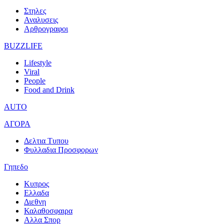
Στηλες
Αναλυσεις
Αρθρογραφοι
BUZZLIFE
Lifestyle
Viral
People
Food and Drink
AUTO
ΑΓΟΡΑ
Δελτια Τυπου
Φυλλαδια Προσφορων
Γηπεδο
Κυπρος
Ελλαδα
Διεθνη
Καλαθοσφαιρα
Αλλα Σπορ