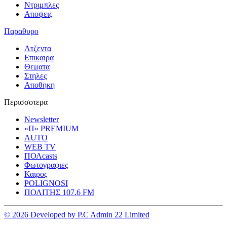
Ντριμπλες
Αποψεις
Παραθυρο
Ατζεντα
Επικαιρα
Θεματα
Στηλες
Αποθηκη
Περισσοτερα
Newsletter
«Π» PREMIUM
AUTO
WEB TV
ΠΟΛcasts
Φωτογραφιες
Καιρος
POLIGNOSI
ΠΟΛΙΤΗΣ 107.6 FM
© 2026 Developed by P.C Admin 22 Limited