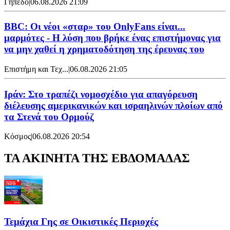
Γήπεδο
|
06.08.2026 21:09
BBC: Οι νέοι «σταρ» του OnlyFans είναι...
μαρμότες - Η λύση που βρήκε ένας επιστήμονας για
να μην χαθεί η χρηματοδότηση της έρευνας του
Επιστήμη και Τεχ...
|
06.08.2026 21:05
Ιράν: Στο τραπέζι νομοσχέδιο για απαγόρευση
διέλευσης αμερικανικών και ισραηλινών πλοίων από
τα Στενά του Ορμούζ
Κόσμος
|
06.08.2026 20:54
ΤΑ ΑΚΙΝΗΤΑ ΤΗΣ ΕΒΔΟΜΑΔΑΣ
Τεμάχια Γης σε Οικιστικές Περιοχές