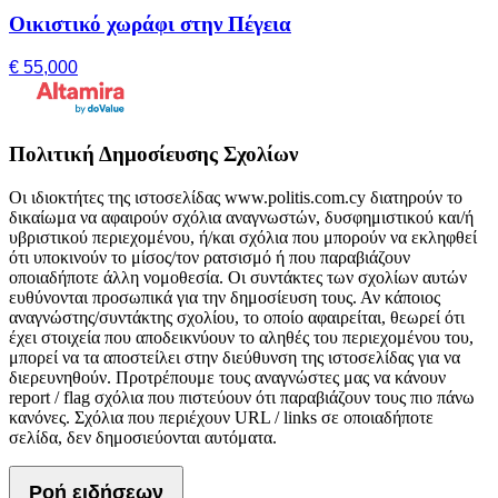
Οικιστικό χωράφι στην Πέγεια
€ 55,000
Πολιτική Δημοσίευσης Σχολίων
Οι ιδιοκτήτες της ιστοσελίδας www.politis.com.cy διατηρούν το
δικαίωμα να αφαιρούν σχόλια αναγνωστών, δυσφημιστικού και/ή
υβριστικού περιεχομένου, ή/και σχόλια που μπορούν να εκληφθεί
ότι υποκινούν το μίσος/τον ρατσισμό ή που παραβιάζουν
οποιαδήποτε άλλη νομοθεσία. Οι συντάκτες των σχολίων αυτών
ευθύνονται προσωπικά για την δημοσίευση τους. Αν κάποιος
αναγνώστης/συντάκτης σχολίου, το οποίο αφαιρείται, θεωρεί ότι
έχει στοιχεία που αποδεικνύουν το αληθές του περιεχομένου του,
μπορεί να τα αποστείλει στην διεύθυνση της ιστοσελίδας για να
διερευνηθούν. Προτρέπουμε τους αναγνώστες μας να κάνουν
report / flag σχόλια που πιστεύουν ότι παραβιάζουν τους πιο πάνω
κανόνες. Σχόλια που περιέχουν URL / links σε οποιαδήποτε
σελίδα, δεν δημοσιεύονται αυτόματα.
Ροή ειδήσεων