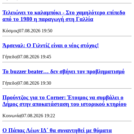
Τελειώνει το καλαμπόκι - Στο χαμηλότερο επίπεδο
από το 1980 η παραγωγή στη Γαλλία
Κόσμος
|
07.08.2026 19:50
Άρσεναλ: Ο Γιλντίζ είναι ο νέος στόχος!
Γήπεδο
|
07.08.2026 19:45
Το buzzer beater… δεν σβήνει τoν προβληματισμό
Γήπεδο
|
07.08.2026 19:30
Προύντζος για το Corner: Έτοιμος να συμβάλει ο
Δήμος στην αποκατάσταση του ιστορικού κτηρίου
Κοινωνία
|
07.08.2026 19:22
Ο Πάπας Λέων ΙΔ΄ θα συναντηθεί με θύματα