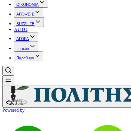
OIKONOMIA
ΑΠΟΨΕΙΣ
BUZZLIFE
AUTO
ΑΓΟΡΑ
Γηπεδο
Παραθυρο
Powered by