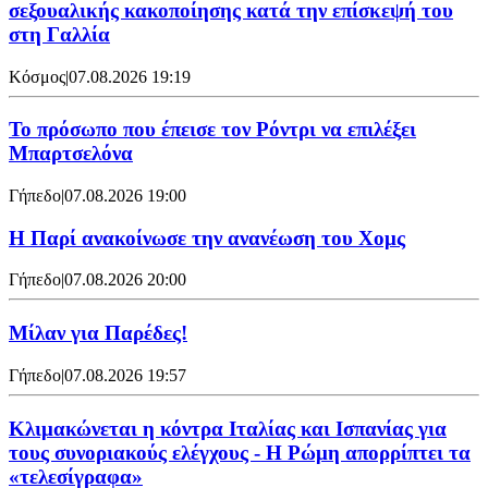
σεξουαλικής κακοποίησης κατά την επίσκεψή του
στη Γαλλία
Κόσμος
|
07.08.2026 19:19
Το πρόσωπο που έπεισε τον Ρόντρι να επιλέξει
Μπαρτσελόνα
Γήπεδο
|
07.08.2026 19:00
Η Παρί ανακοίνωσε την ανανέωση του Χομς
Γήπεδο
|
07.08.2026 20:00
Μίλαν για Παρέδες!
Γήπεδο
|
07.08.2026 19:57
Κλιμακώνεται η κόντρα Ιταλίας και Ισπανίας για
τους συνοριακούς ελέγχους - Η Ρώμη απορρίπτει τα
«τελεσίγραφα»