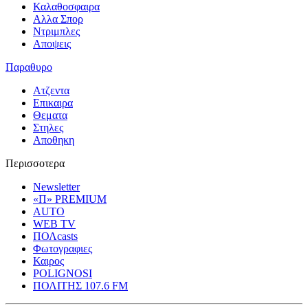
Καλαθοσφαιρα
Αλλα Σπορ
Ντριμπλες
Αποψεις
Παραθυρο
Ατζεντα
Επικαιρα
Θεματα
Στηλες
Αποθηκη
Περισσοτερα
Newsletter
«Π» PREMIUM
AUTO
WEB TV
ΠΟΛcasts
Φωτογραφιες
Καιρος
POLIGNOSI
ΠΟΛΙΤΗΣ 107.6 FM