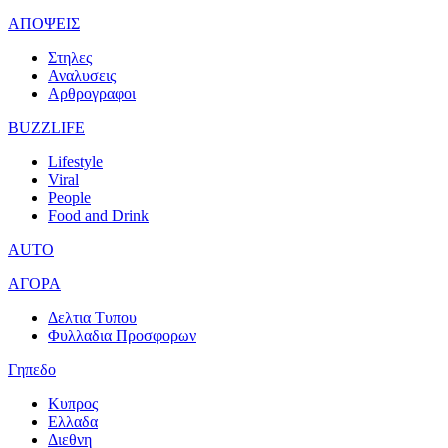
ΑΠΟΨΕΙΣ
Στηλες
Αναλυσεις
Αρθρογραφοι
BUZZLIFE
Lifestyle
Viral
People
Food and Drink
AUTO
ΑΓΟΡΑ
Δελτια Τυπου
Φυλλαδια Προσφορων
Γηπεδο
Κυπρος
Ελλαδα
Διεθνη