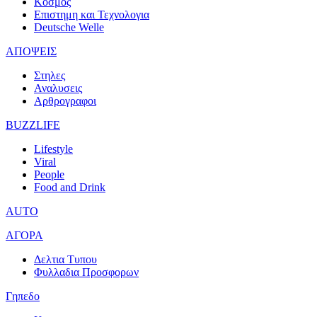
Κοσμος
Επιστημη και Τεχνολογια
Deutsche Welle
ΑΠΟΨΕΙΣ
Στηλες
Αναλυσεις
Αρθρογραφοι
BUZZLIFE
Lifestyle
Viral
People
Food and Drink
AUTO
ΑΓΟΡΑ
Δελτια Τυπου
Φυλλαδια Προσφορων
Γηπεδο