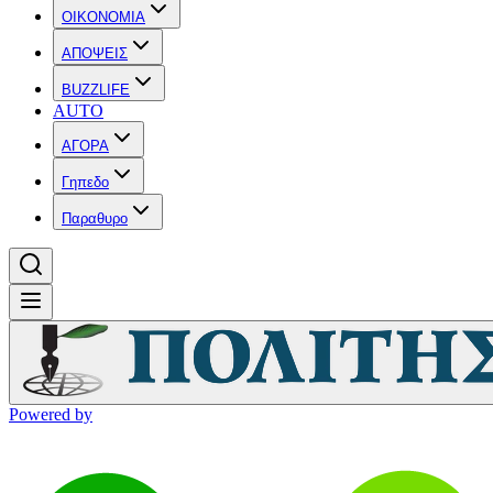
OIKONOMIA
ΑΠΟΨΕΙΣ
BUZZLIFE
AUTO
ΑΓΟΡΑ
Γηπεδο
Παραθυρο
Powered by