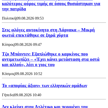
καλύτερος φόρος τιμής σε όσους θυσιάστηκαν για
την πατρίδα
Πολιτική
|
09.08.2026 09:53
Στις φλόγες αυτοκίνητο στη Λάρνακα – Μικρή
φωτιά επεκτάθηκε σε ξηρά χόρτα
Κύπρος
|
09.08.2026 09:47
Τζο Μπάιντεν: Εξαπλώθηκε ο καρκίνος που
αντιμετωπίζει – «Έχει κάνει μετάσταση στα οστά
και αλλού», λέει ο γιος του
Κόσμος
|
09.08.2026 10:52
Το «απορίας άξιον» των ελληνικών ομάδων
Γήπεδο
|
09.08.2026 10:40
Δεν κλείνει στην Ατλέτικο και περιμένει την