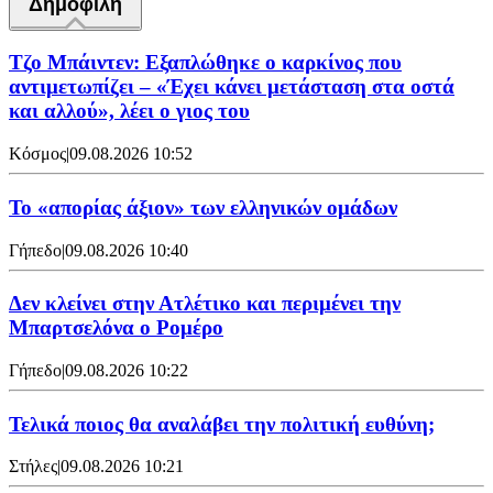
Δημοφιλή
Τζο Μπάιντεν: Εξαπλώθηκε ο καρκίνος που
αντιμετωπίζει – «Έχει κάνει μετάσταση στα οστά
και αλλού», λέει ο γιος του
Κόσμος
|
09.08.2026 10:52
Το «απορίας άξιον» των ελληνικών ομάδων
Γήπεδο
|
09.08.2026 10:40
Δεν κλείνει στην Ατλέτικο και περιμένει την
Μπαρτσελόνα ο Ρομέρο
Γήπεδο
|
09.08.2026 10:22
Τελικά ποιος θα αναλάβει την πολιτική ευθύνη;
Στήλες
|
09.08.2026 10:21