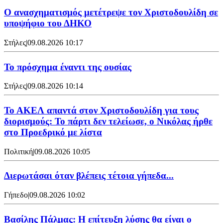
Ο ανασχηματισμός μετέτρεψε τον Χριστοδουλίδη σε
υποψήφιο του ΔΗΚΟ
Στήλες
|
09.08.2026 10:17
Το πρόσχημα έναντι της ουσίας
Στήλες
|
09.08.2026 10:14
Το ΑΚΕΛ απαντά στον Χριστοδουλίδη για τους
διορισμούς: Το πάρτι δεν τελείωσε, ο Νικόλας ήρθε
στο Προεδρικό με λίστα
Πολιτική
|
09.08.2026 10:05
Διερωτάσαι όταν βλέπεις τέτοια γήπεδα...
Γήπεδο
|
09.08.2026 10:02
Βασίλης Πάλμας: Η επίτευξη λύσης θα είναι ο