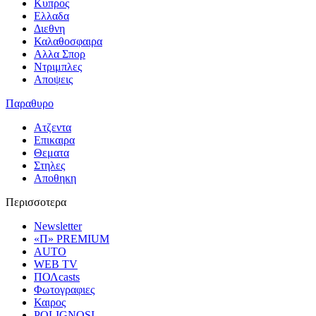
Κυπρος
Ελλαδα
Διεθνη
Καλαθοσφαιρα
Αλλα Σπορ
Ντριμπλες
Αποψεις
Παραθυρο
Ατζεντα
Επικαιρα
Θεματα
Στηλες
Αποθηκη
Περισσοτερα
Newsletter
«Π» PREMIUM
AUTO
WEB TV
ΠΟΛcasts
Φωτογραφιες
Καιρος
POLIGNOSI