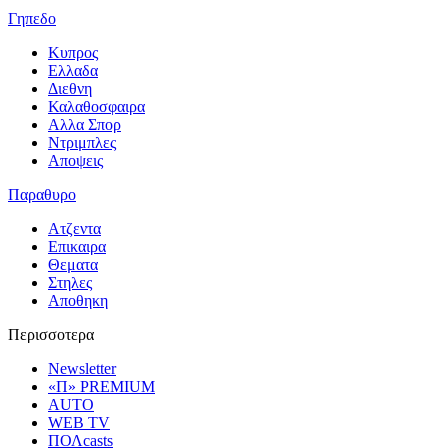
Γηπεδο
Κυπρος
Ελλαδα
Διεθνη
Καλαθοσφαιρα
Αλλα Σπορ
Ντριμπλες
Αποψεις
Παραθυρο
Ατζεντα
Επικαιρα
Θεματα
Στηλες
Αποθηκη
Περισσοτερα
Newsletter
«Π» PREMIUM
AUTO
WEB TV
ΠΟΛcasts