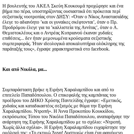
Η βουλευτής του AKΕΛ Σκεύη Κουκουμά προχώρησε και ένα
βήμα πιο πέρα, υποστηρίζοντας ουσιαστικά ότι πρόκειται περί
σεξιστικής νοοτροπίας στον ΔΗΣΥ: «Όταν ο Νίκος Αναστασιάδης
έλεγε το αδιανόητο ’και οι γυναίκες σκέφτονται’, όταν ο Πρ.
Προδρόμου έλεγε για τα ’καλλιστεία της Αννίτας’, όταν ο A.
Θεμιστοκλέους και ο Αντρέας Κυπριανού έκαναν χυδαίες
επιθέσεις... δεν ήταν μεμονωμένα κρούσματα σεξιστικής
συμπεριφοράς. Ήταν ιδεολογικά αποκαλυπτήρια ολόκληρης της
παράταξής τους», έγραψε χαρακτηριστικά στο facebook.
Και από Νικόλα, μα...
Συμπαράσταση βρήκε η Ειρήνη Χαραλαμπίδου και από το
επιτελείο Παπαδόπουλου. Ο επικεφαλής της καμπάνιας του
προέδρου του ΔΗΚΟ Χρύσης Παντελίδης έγραψε: «Εμετικός,
χυδαίος και καταδικαστέος σεξισμός με θύμα την Ειρήνη
Χαραλαμπίδου. Ντροπή». Η Άννα Προκοπίου Κουκκίδου,
εκπρόσωπος Τύπου του Νικόλα Παπαδόπουλου, αναπαρήγαγε την
ανάρτηση της Ειρήνης Χαραλαμπίδου με το σχόλιο: «Ντροπή.
Χωρίς άλλα σχόλια». Η Ειρήνη Χαραλαμπίδου ευχαρίστησε την
ομόλογό της: «Το εκτιμώ Άννα! Δυστυχώς είναι ένα φαινόμενο