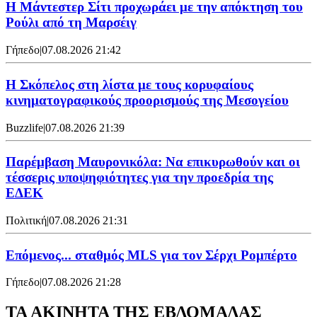
Η Μάντεστερ Σίτι προχωράει με την απόκτηση του
Ρούλι από τη Μαρσέιγ
Γήπεδο
|
07.08.2026 21:42
Η Σκόπελος στη λίστα με τους κορυφαίους
κινηματογραφικούς προορισμούς της Μεσογείου
Buzzlife
|
07.08.2026 21:39
Παρέμβαση Μαυρονικόλα: Να επικυρωθούν και οι
τέσσερις υποψηφιότητες για την προεδρία της
ΕΔΕΚ
Πολιτική
|
07.08.2026 21:31
Επόμενος... σταθμός MLS για τον Σέρχι Ρομπέρτο
Γήπεδο
|
07.08.2026 21:28
ΤΑ ΑΚΙΝΗΤΑ ΤΗΣ ΕΒΔΟΜΑΔΑΣ