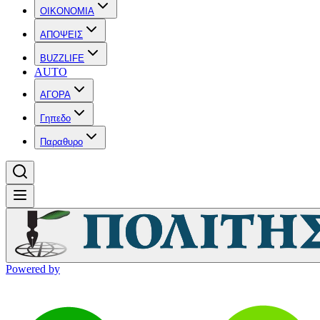
OIKONOMIA
ΑΠΟΨΕΙΣ
BUZZLIFE
AUTO
ΑΓΟΡΑ
Γηπεδο
Παραθυρο
Powered by