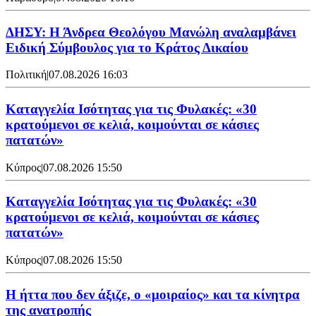
ΔΗΣΥ: Η Άνδρεα Θεολόγου Μανώλη αναλαμβάνει
Ειδική Σύμβουλος για το Κράτος Δικαίου
Πολιτική
|
07.08.2026 16:03
Καταγγελία Ισότητας για τις Φυλακές: «30
κρατούμενοι σε κελιά, κοιμούνται σε κάσιες
πατατών»
Κύπρος
|
07.08.2026 15:50
Καταγγελία Ισότητας για τις Φυλακές: «30
κρατούμενοι σε κελιά, κοιμούνται σε κάσιες
πατατών»
Κύπρος
|
07.08.2026 15:50
Η ήττα που δεν άξιζε, ο «μοιραίος» και τα κίνητρα
της ανατροπής