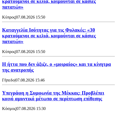
κρατούμενοι σε κελιά, κοιμούνται σε κάσιες
πατατών»
Κύπρος
|
07.08.2026 15:50
Καταγγελία Ισότητας για τις Φυλακές: «30
κρατούμενοι σε κελιά, κοιμούνται σε κάσιες
πατατών»
Κύπρος
|
07.08.2026 15:50
Η ήττα που δεν άξιζε, ο «μοιραίος» και τα κίνητρα
της ανατροπής
Γήπεδο
|
07.08.2026 15:46
Υπεγράφη η Συμφωνία της Μέκκας: Προβλέπει
κοινό αμυντικό μέτωπο σε περίπτωση επίθεσης
Κόσμος
|
07.08.2026 15:30