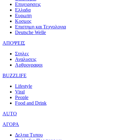
Επιχειρησεις
Ελλαδα
Ευρωπη
Κοσμος
Επιστημη και Τεχνολογια
Deutsche Welle
ΑΠΟΨΕΙΣ
Στηλες
Αναλυσεις
Αρθρογραφοι
BUZZLIFE
Lifestyle
Viral
People
Food and Drink
AUTO
ΑΓΟΡΑ
Δελτια Τυπου