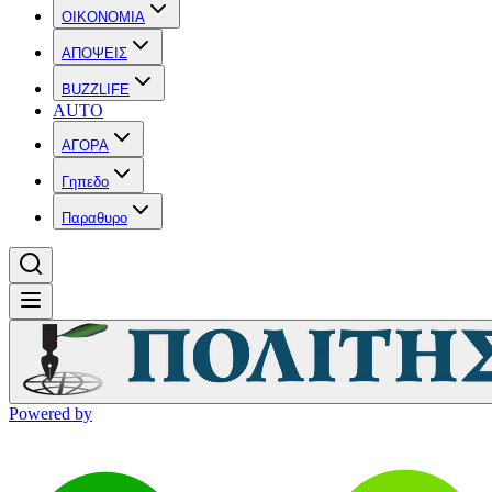
OIKONOMIA
ΑΠΟΨΕΙΣ
BUZZLIFE
AUTO
ΑΓΟΡΑ
Γηπεδο
Παραθυρο
Powered by