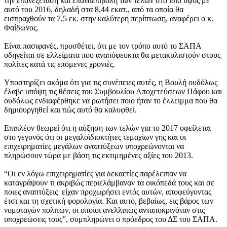
την επανεξέταση και επαναεπιβολή των τελών στο ίδιο ύψος με
αυτό του 2016, δηλαδή στα 8,44 εκατ., από τα οποία θα
εισπραχθούν τα 7,5 εκ. στην καλύτερη περίπτωση, αναφέρει ο κ.
Φαίδωνος.
Είναι πασιφανές, προσθέτει, ότι με τον τρόπο αυτό το ΣΑΠΑ
οδηγείται σε ελλείματα που αναπόφευκτα θα μετακυλιστούν στους
πολίτες κατά τις επόμενες χρονιές.
Υποστηρίζει ακόμα ότι για τις συνέπειες αυτές, η Βουλή ουδόλως
έλαβε υπόψη τις θέσεις του Συμβουλίου Αποχετεύσεων Πάφου και
ουδόλως ενδιαφέρθηκε να ρωτήσει ποιο ήταν το έλλειμμα που θα
δημιουργηθεί και πώς αυτό θα καλυφθεί.
Επιπλέον θεωρεί ότι η αύξηση των τελών για το 2017 οφείλεται
στο γεγονός ότι οι μεγαλοϊδιοκτήτες τεμαχίων γης και οι
επιχειρηματίες μεγάλων αναπτύξεων υποχρεώνονται να
πληρώσουν τώρα με βάση τις εκτιμημένες αξίες του 2013.
“Οι εν λόγω επιχειρηματίες για δεκαετίες παρέλειπαν να
καταγράψουν τι ακριβώς περιελάμβαναν τα οικόπεδά τους και σε
ποιες αναπτύξεις είχαν προχωρήσει εντός αυτών, αποφεύγοντας
έτσι και τη σχετική φορολογία. Και αυτό, βεβαίως, εις βάρος των
νομοταγών πολιτών, οι οποίοι ανελλιπώς ανταποκρινόταν στις
υποχρεώσεις τους”, συμπληρώνει ο πρόεδρος του ΔΣ του ΣΑΠΑ.