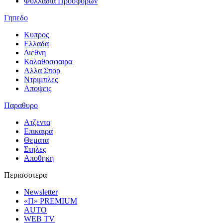
Φυλλαδια Προσφορων
Γηπεδο
Κυπρος
Ελλαδα
Διεθνη
Καλαθοσφαιρα
Αλλα Σπορ
Ντριμπλες
Αποψεις
Παραθυρο
Ατζεντα
Επικαιρα
Θεματα
Στηλες
Αποθηκη
Περισσοτερα
Newsletter
«Π» PREMIUM
AUTO
WEB TV