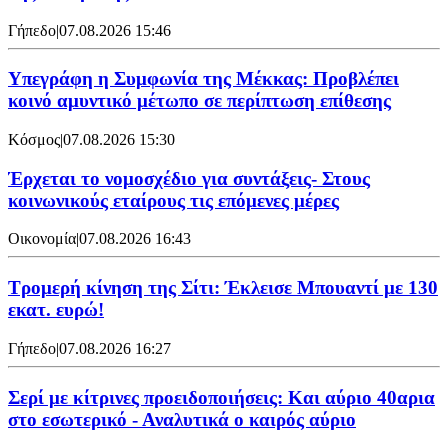
Γήπεδο
|
07.08.2026 15:46
Υπεγράφη η Συμφωνία της Μέκκας: Προβλέπει
κοινό αμυντικό μέτωπο σε περίπτωση επίθεσης
Κόσμος
|
07.08.2026 15:30
Έρχεται το νομοσχέδιο για συντάξεις- Στους
κοινωνικούς εταίρους τις επόμενες μέρες
Οικονομία
|
07.08.2026 16:43
Τρομερή κίνηση της Σίτι: Έκλεισε Μπουαντί με 130
εκατ. ευρώ!
Γήπεδο
|
07.08.2026 16:27
Σερί με κίτρινες προειδοποιήσεις: Και αύριο 40αρια
στο εσωτερικό - Αναλυτικά ο καιρός αύριο