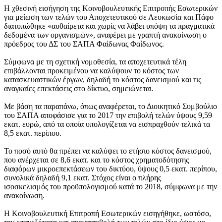
Η χθεσινή εισήγηση της Κοινοβουλευτικής Επιτροπής Εσωτερικών
για μείωση των τελών του Αποχετευτικού σε Λευκωσία και Πάφο
διατυπώθηκε «αυθαίρετα και χωρίς να λάβει υπόψη τα πραγματικά
δεδομένα των οργανισμών», αναφέρει με γραπτή ανακοίνωση ο
πρόεδρος του ΔΣ του ΣΑΠΑ Φαίδωνας Φαίδωνος.
Σύμφωνα με τη σχετική νομοθεσία, τα αποχετευτικά τέλη
επιβάλλονται προκειμένου να καλύψουν το κόστος των
κατασκευαστικών έργων, δηλαδή το κόστος δανεισμού και τις
αναγκαίες επεκτάσεις στο δίκτυο, σημειώνεται.
Με βάση τα παραπάνω, όπως αναφέρεται, το Διοικητικό Συμβούλιο
του ΣΑΠΑ αποφάσισε για το 2017 την επιβολή τελών ύψους 9,59
εκατ. ευρώ, από τα οποία υπολογίζεται να εισπραχθούν τελικά τα
8,5 εκατ. περίπου.
Το ποσό αυτό θα πρέπει να καλύψει το ετήσιο κόστος δανεισμού,
που ανέρχεται σε 8,6 εκατ. και το κόστος χρηματοδότησης
διαφόρων μικροεπεκτάσεων του δικτύου, ύψους 0,5 εκατ. περίπου,
συνολικά δηλαδή 9,1 εκατ. Στόχος είναι ο πλήρης
ισοσκελισμός του προϋπολογισμού κατά το 2018, σύμφωνα με την
ανακοίνωση.
Η Κοινοβουλευτική Επιτροπή Εσωτερικών εισηγήθηκε, ωστόσο,