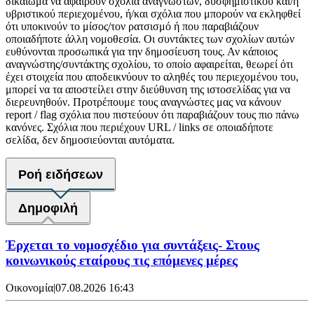
δικαίωμα να αφαιρούν σχόλια αναγνωστών, δυσφημιστικού και/ή
υβριστικού περιεχομένου, ή/και σχόλια που μπορούν να εκληφθεί
ότι υποκινούν το μίσος/τον ρατσισμό ή που παραβιάζουν
οποιαδήποτε άλλη νομοθεσία. Οι συντάκτες των σχολίων αυτών
ευθύνονται προσωπικά για την δημοσίευση τους. Αν κάποιος
αναγνώστης/συντάκτης σχολίου, το οποίο αφαιρείται, θεωρεί ότι
έχει στοιχεία που αποδεικνύουν το αληθές του περιεχομένου του,
μπορεί να τα αποστείλει στην διεύθυνση της ιστοσελίδας για να
διερευνηθούν. Προτρέπουμε τους αναγνώστες μας να κάνουν
report / flag σχόλια που πιστεύουν ότι παραβιάζουν τους πιο πάνω
κανόνες. Σχόλια που περιέχουν URL / links σε οποιαδήποτε
σελίδα, δεν δημοσιεύονται αυτόματα.
Ροή ειδήσεων
Δημοφιλή
Έρχεται το νομοσχέδιο για συντάξεις- Στους
κοινωνικούς εταίρους τις επόμενες μέρες
Οικονομία
|
07.08.2026 16:43