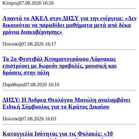
Κύπρος
|
07.08.2026 16:26
Απαντά το ΑΚΕΛ στον ΔΗΣΥ για την ενέργεια: «Δεν
δικαιούται να παραδίδει μαθήματα μετά από δέκα
χρόνια διακυβέρνησης»
Πολιτική
|
07.08.2026 16:17
Το 2ο Φεστιβάλ Κινηματογράφου Λάρνακας
επιστρέφει με δωρεάν προβολές, μουσική και
δράσεις στην πόλη
Παράθυρο
|
07.08.2026 16:10
ΔΗΣΥ: Η Άνδρεα Θεολόγου Μανώλη αναλαμβάνει
Ειδική Σύμβουλος για το Κράτος Δικαίου
Πολιτική
|
07.08.2026 16:03
Καταγγελία Ισότητας για τις Φυλακές: «30