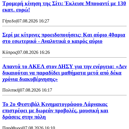
Τρομερή κίνηση της Σίτι: Έκλεισε Μπουαντί με 130
εκατ. ευρώ!
Γήπεδο
|
07.08.2026 16:27
Σερί με κίτρινες προειδοποιήσεις: Και αύριο 40αρια
στο εσωτερικό - Αναλυτικά ο καιρός αύριο
Κύπρος
|
07.08.2026 16:26
Απαντά το ΑΚΕΛ στον ΔΗΣΥ για την ενέργεια: «Δεν
δικαιούται να παραδίδει μαθήματα μετά από δέκα
χρόνια διακυβέρνησης»
Πολιτική
|
07.08.2026 16:17
Το 2ο Φεστιβάλ Κινηματογράφου Λάρνακας
επιστρέφει με δωρεάν προβολές, μουσική και
δράσεις στην πόλη
Παράθυρο
|
07.08.2026 16:10