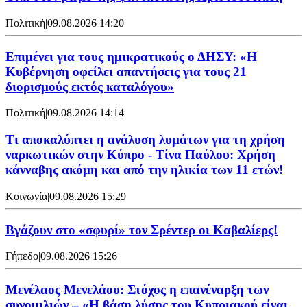
Πολιτική
|
09.08.2026 14:20
Επιμένει για τους ημικρατικούς ο ΔΗΣΥ: «Η
Κυβέρνηση οφείλει απαντήσεις για τους 21
διορισμούς εκτός καταλόγου»
Πολιτική
|
09.08.2026 14:14
Τι αποκαλύπτει η ανάλυση λυμάτων για τη χρήση
ναρκωτικών στην Κύπρο - Τίνα Παύλου: Χρήση
κάνναβης ακόμη και από την ηλικία των 11 ετών!
Κοινωνία
|
09.08.2026 15:29
Bγάζουν στο «σφυρί» τον Σρέντερ οι Καβαλίερς!
Γήπεδο
|
09.08.2026 15:26
Μενέλαος Μενελάου: Στόχος η επανέναρξη των
συνομιλιών – «Η βάση λύσης του Κυπριακού είναι