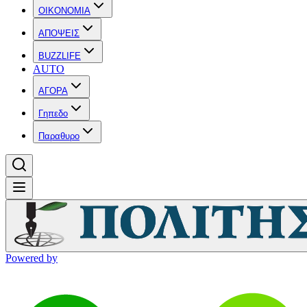
OIKONOMIA
ΑΠΟΨΕΙΣ
BUZZLIFE
AUTO
ΑΓΟΡΑ
Γηπεδο
Παραθυρο
Powered by