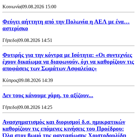
Κοινωνία
|
09.08.2026 15:00
Φεύγει αήττητη από την Πολωνία η ΑΕΛ με ένα…
αστερίσκο
Γήπεδο
|
09.08.2026 14:51
Φυτιρής για την κόντρα με Ισότητα: «Οι συντεχνίες
έχουν δικαίωμα να διαφωνούν, όχι να καθορίζουν τις
αποφάσεις των Σωμάτων Ασφαλείας»
Κύπρος
|
09.08.2026 14:39
Δεν τους κάνουμε χάρη, το αξίζουν...
Γήπεδο
|
09.08.2026 14:25
Ανασχηματισμός και διορισμοί δ.σ. ημικρατικών
καθορίζουν τις επόμενες κινήσεις του Προέδρου:
Όλα στον βωμό της φαντασίωσης Χριστοδουλίδη