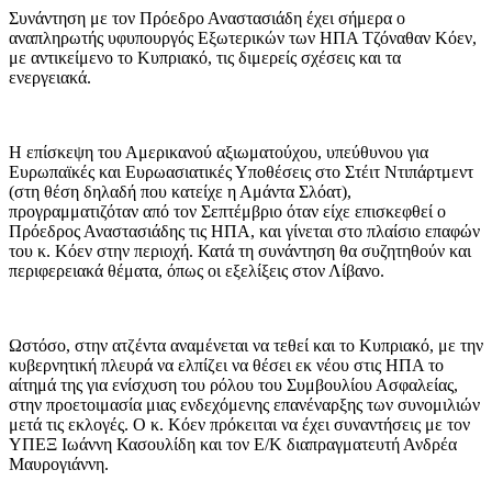
Συνάντηση με τον Πρόεδρο Αναστασιάδη έχει σήμερα ο
αναπληρωτής υφυπουργός Εξωτερικών των ΗΠΑ Τζόναθαν Κόεν,
με αντικείμενο το Κυπριακό, τις διμερείς σχέσεις και τα
ενεργειακά.
Η επίσκεψη του Αμερικανού αξιωματούχου, υπεύθυνου για
Ευρωπαϊκές και Ευρωασιατικές Υποθέσεις στο Στέιτ Ντιπάρτμεντ
(στη θέση δηλαδή που κατείχε η Αμάντα Σλόατ),
προγραμματιζόταν από τον Σεπτέμβριο όταν είχε επισκεφθεί ο
Πρόεδρος Αναστασιάδης τις ΗΠΑ, και γίνεται στο πλαίσιο επαφών
του κ. Κόεν στην περιοχή. Κατά τη συνάντηση θα συζητηθούν και
περιφερειακά θέματα, όπως οι εξελίξεις στον Λίβανο.
Ωστόσο, στην ατζέντα αναμένεται να τεθεί και το Κυπριακό, με την
κυβερνητική πλευρά να ελπίζει να θέσει εκ νέου στις ΗΠΑ το
αίτημά της για ενίσχυση του ρόλου του Συμβουλίου Ασφαλείας,
στην προετοιμασία μιας ενδεχόμενης επανέναρξης των συνομιλιών
μετά τις εκλογές. Ο κ. Κόεν πρόκειται να έχει συναντήσεις με τον
ΥΠΕΞ Ιωάννη Κασουλίδη και τον Ε/Κ διαπραγματευτή Ανδρέα
Μαυρογιάννη.