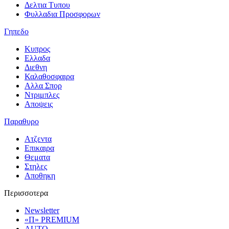
Δελτια Τυπου
Φυλλαδια Προσφορων
Γηπεδο
Κυπρος
Ελλαδα
Διεθνη
Καλαθοσφαιρα
Αλλα Σπορ
Ντριμπλες
Αποψεις
Παραθυρο
Ατζεντα
Επικαιρα
Θεματα
Στηλες
Αποθηκη
Περισσοτερα
Newsletter
«Π» PREMIUM
AUTO