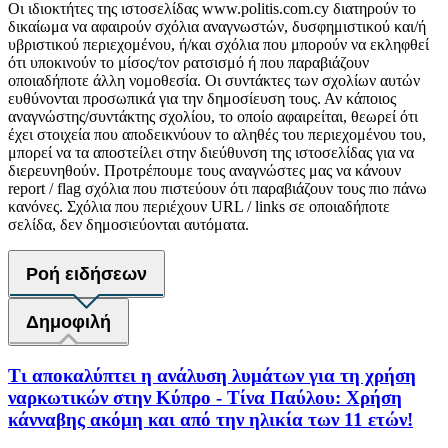
Οι ιδιοκτήτες της ιστοσελίδας www.politis.com.cy διατηρούν το
δικαίωμα να αφαιρούν σχόλια αναγνωστών, δυσφημιστικού και/ή
υβριστικού περιεχομένου, ή/και σχόλια που μπορούν να εκληφθεί
ότι υποκινούν το μίσος/τον ρατσισμό ή που παραβιάζουν
οποιαδήποτε άλλη νομοθεσία. Οι συντάκτες των σχολίων αυτών
ευθύνονται προσωπικά για την δημοσίευση τους. Αν κάποιος
αναγνώστης/συντάκτης σχολίου, το οποίο αφαιρείται, θεωρεί ότι
έχει στοιχεία που αποδεικνύουν το αληθές του περιεχομένου του,
μπορεί να τα αποστείλει στην διεύθυνση της ιστοσελίδας για να
διερευνηθούν. Προτρέπουμε τους αναγνώστες μας να κάνουν
report / flag σχόλια που πιστεύουν ότι παραβιάζουν τους πιο πάνω
κανόνες. Σχόλια που περιέχουν URL / links σε οποιαδήποτε
σελίδα, δεν δημοσιεύονται αυτόματα.
Ροή ειδήσεων
Δημοφιλή
Τι αποκαλύπτει η ανάλυση λυμάτων για τη χρήση
ναρκωτικών στην Κύπρο - Τίνα Παύλου: Χρήση
κάνναβης ακόμη και από την ηλικία των 11 ετών!