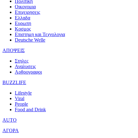
Πολιτικη
Οικονομια
Επιχειρησεις
Ελλαδα
Ευρωπη
Κοσμος
Επιστημη και Τεχνολογια
Deutsche Welle
ΑΠΟΨΕΙΣ
Στηλες
Αναλυσεις
Αρθρογραφοι
BUZZLIFE
Lifestyle
Viral
People
Food and Drink
AUTO
ΑΓΟΡΑ