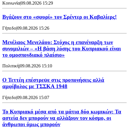
Κοινωνία
|
09.08.2026 15:29
Bγάζουν στο «σφυρί» τον Σρέντερ οι Καβαλίερς!
Γήπεδο
|
09.08.2026 15:26
Μενέλαος Μενελάου: Στόχος η επανέναρξη των
συνομιλιών – «Η βάση λύσης του Κυπριακού είναι
το ομοσπονδιακό πλαίσιο»
Πολιτική
|
09.08.2026 15:10
Ο Τεττέη επέστρεψε στις προπονήσεις αλλά
αμφίβολος με ΤΣΣΚΑ 1948
Γήπεδο
|
09.08.2026 15:07
Το Κυπριακό μέσα από τα μάτια δύο κωμικών: Τα
αστεία δεν μπορούν να αλλάξουν τον κόσμο, οι
άνθρωποι όμως μπορούν