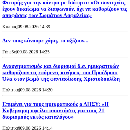
Φυτιρής για την κόντρα με Ισότητα: «Οι συντεχνίες
έχουν δικαίωμα να διαφωνούν, όχι να καθορίζουν τις
αποφάσεις των Σωμάτων Ασφαλείας»
Κύπρος
|
09.08.2026 14:39
Δεν τους κάνουμε χάρη, το αξίζουν...
Γήπεδο
|
09.08.2026 14:25
Ανασχηματισμός και διορισμοί δ.σ. ημικρατικών
καθορίζουν τις επόμενες κινήσεις του Προέδρου:
Όλα στον βωμό της φαντασίωσης Χριστοδουλίδη
Πολιτική
|
09.08.2026 14:20
Επιμένει για τους ημικρατικούς ο ΔΗΣΥ: «Η
Κυβέρνηση οφείλει απαντήσεις για τους 21
διορισμούς εκτός καταλόγου»
Πολιτική
|
09.08.2026 14:14