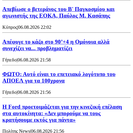
Απεβίωσε ο βετεράνος του Β' Παγκοσμίου και
αγωνιστής της ΕΟΚΑ, Παύλος Μ. Κασάπης
Κύπρος
|
06.08.2026 22:02
Απέφυγε το κάζο στο 90’+4 η Ομόνοια αλλά
συνεχίζει να... προβληματίζει
Γήπεδο
|
06.08.2026 21:58
ΦΩΤΟ: Αυτό είναι το επετειακό λογότυπο του
ΑΠΟΕΛ για τα 100χρονα
Γήπεδο
|
06.08.2026 21:56
Η Ford προετοιμάζεται για την κινεζική επέλαση
στα αυτοκίνητα: «Δεν μπορούμε να τους
κρατήσουμε εκτός για πάντα»
Πολίτης News
|
06.08.2026 21:56