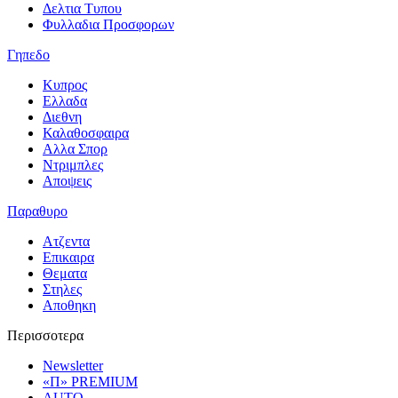
Δελτια Τυπου
Φυλλαδια Προσφορων
Γηπεδο
Κυπρος
Ελλαδα
Διεθνη
Καλαθοσφαιρα
Αλλα Σπορ
Ντριμπλες
Αποψεις
Παραθυρο
Ατζεντα
Επικαιρα
Θεματα
Στηλες
Αποθηκη
Περισσοτερα
Newsletter
«Π» PREMIUM
AUTO