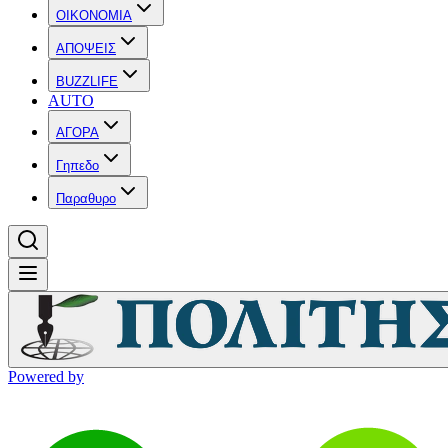
OIKONOMIA
ΑΠΟΨΕΙΣ
BUZZLIFE
AUTO
ΑΓΟΡΑ
Γηπεδο
Παραθυρο
Powered by