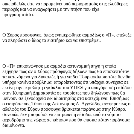
οικειοθελώς είτε να παραμείνει υπό περιορισμούς στις ελεύθερες
περιοχές και να αναχωρήσει με την πτήση που είχε
προγραμματίσει.
Ο Σύρος πρόσφυγας, όπως ενημερώθηκε αρμοδίως ο «Π», επέλεξε
να πληρώσει ο ίδιος το εισιτήριο και να επιστρέψει.
Ο «Π» επικοινώνησε με αρμόδια αστυνομική πηγή η οποία
εξήγησε πως αν ο Σύρος πρόσφυγας δήλωνε πως θα επισκεπτόταν
τα κατεχόμενα για διακοπές ή για να δει Τουρκοκύπριο τότε δεν θα
υπήρχε κανένα πρόβλημα, απορρίπτοντας ότι υπάρχει συνέχεια σε
εκείνη την περιβόητη εγκύκλιο του ΥΠΕΞ για απαγόρευση εισόδου
στην Κυπριακή Δημοκρατία σε τουρίστες που δηλώνουν πως θα
μείνουν σε ξενοδοχεία ε/κ ιδιοκτησίας στα κατεχόμενα. Επισήμως
ο εκπρόσωπος Τύπου της Αστυνομίας Α. Αγγελίδης ανέφερε πως ο
αδελφός του Σύρου πρόσφυγα βρίσκεται παράνομα στην Κύπρο,
συνεπώς δεν μπορούσε να επιτραπεί η είσοδος από το νόμιμο
αεροδρόμιο της χώρας σε κάποιον που θα επισκεπτόταν παράνομα
διαμένοντα.