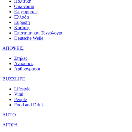
Πολιτικη
Οικονομια
Επιχειρησεις
Ελλαδα
Ευρωπη
Κοσμος
Επιστημη και Τεχνολογια
Deutsche Welle
ΑΠΟΨΕΙΣ
Στηλες
Αναλυσεις
Αρθρογραφοι
BUZZLIFE
Lifestyle
Viral
People
Food and Drink
AUTO
ΑΓΟΡΑ