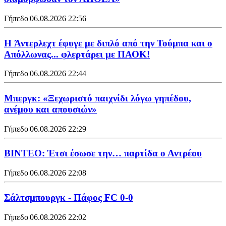
Γήπεδο
|
06.08.2026 22:56
H Άντερλεχτ έφυγε με διπλό από την Τούμπα και ο
Απόλλωνας... φλερτάρει με ΠΑΟΚ!
Γήπεδο
|
06.08.2026 22:44
Μπεργκ: «Ξεχωριστό παιχνίδι λόγω γηπέδου,
ανέμου και απουσιών»
Γήπεδο
|
06.08.2026 22:29
ΒΙΝΤΕΟ: Έτσι έσωσε την… παρτίδα ο Αντρέου
Γήπεδο
|
06.08.2026 22:08
Σάλτσμπουργκ - Πάφος FC 0-0
Γήπεδο
|
06.08.2026 22:02