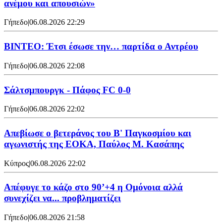
ανέμου και απουσιών»
Γήπεδο
|
06.08.2026 22:29
ΒΙΝΤΕΟ: Έτσι έσωσε την… παρτίδα ο Αντρέου
Γήπεδο
|
06.08.2026 22:08
Σάλτσμπουργκ - Πάφος FC 0-0
Γήπεδο
|
06.08.2026 22:02
Απεβίωσε ο βετεράνος του Β' Παγκοσμίου και
αγωνιστής της ΕΟΚΑ, Παύλος Μ. Κασάπης
Κύπρος
|
06.08.2026 22:02
Απέφυγε το κάζο στο 90’+4 η Ομόνοια αλλά
συνεχίζει να... προβληματίζει
Γήπεδο
|
06.08.2026 21:58