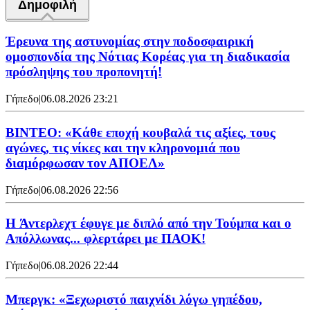
Δημοφιλή
Έρευνα της αστυνομίας στην ποδοσφαιρική
ομοσπονδία της Νότιας Κορέας για τη διαδικασία
πρόσληψης του προπονητή!
Γήπεδο
|
06.08.2026 23:21
ΒΙΝΤΕΟ: «Κάθε εποχή κουβαλά τις αξίες, τους
αγώνες, τις νίκες και την κληρονομιά που
διαμόρφωσαν τον ΑΠΟΕΛ»
Γήπεδο
|
06.08.2026 22:56
H Άντερλεχτ έφυγε με διπλό από την Τούμπα και ο
Απόλλωνας... φλερτάρει με ΠΑΟΚ!
Γήπεδο
|
06.08.2026 22:44
Μπεργκ: «Ξεχωριστό παιχνίδι λόγω γηπέδου,