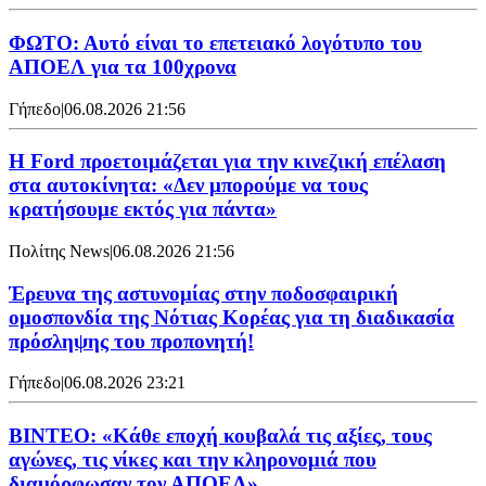
ΦΩΤΟ: Αυτό είναι το επετειακό λογότυπο του
ΑΠΟΕΛ για τα 100χρονα
Γήπεδο
|
06.08.2026 21:56
Η Ford προετοιμάζεται για την κινεζική επέλαση
στα αυτοκίνητα: «Δεν μπορούμε να τους
κρατήσουμε εκτός για πάντα»
Πολίτης News
|
06.08.2026 21:56
Έρευνα της αστυνομίας στην ποδοσφαιρική
ομοσπονδία της Νότιας Κορέας για τη διαδικασία
πρόσληψης του προπονητή!
Γήπεδο
|
06.08.2026 23:21
ΒΙΝΤΕΟ: «Κάθε εποχή κουβαλά τις αξίες, τους
αγώνες, τις νίκες και την κληρονομιά που
διαμόρφωσαν τον ΑΠΟΕΛ»