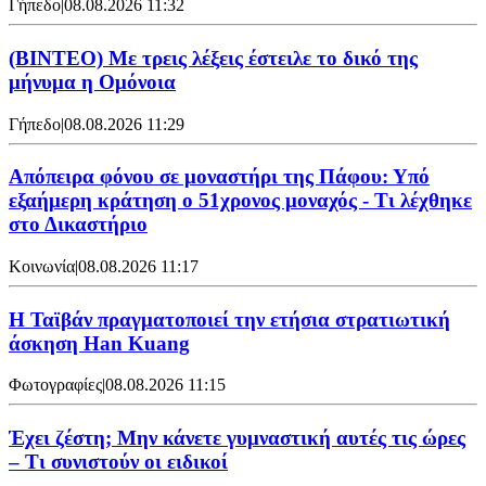
Γήπεδο
|
08.08.2026 11:32
(ΒΙΝΤΕΟ) Με τρεις λέξεις έστειλε το δικό της
μήνυμα η Ομόνοια
Γήπεδο
|
08.08.2026 11:29
Απόπειρα φόνου σε μοναστήρι της Πάφου: Υπό
εξαήμερη κράτηση ο 51χρονος μοναχός - Τι λέχθηκε
στο Δικαστήριο
Κοινωνία
|
08.08.2026 11:17
Η Ταϊβάν πραγματοποιεί την ετήσια στρατιωτική
άσκηση Han Kuang
Φωτογραφίες
|
08.08.2026 11:15
Έχει ζέστη; Μην κάνετε γυμναστική αυτές τις ώρες
– Τι συνιστούν οι ειδικοί