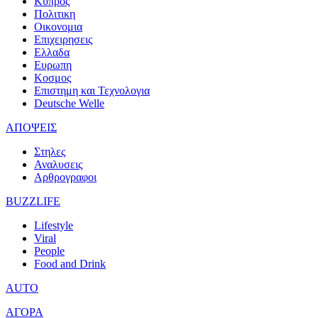
Κυπρος
Πολιτικη
Οικονομια
Επιχειρησεις
Ελλαδα
Ευρωπη
Κοσμος
Επιστημη και Τεχνολογια
Deutsche Welle
ΑΠΟΨΕΙΣ
Στηλες
Αναλυσεις
Αρθρογραφοι
BUZZLIFE
Lifestyle
Viral
People
Food and Drink
AUTO
ΑΓΟΡΑ