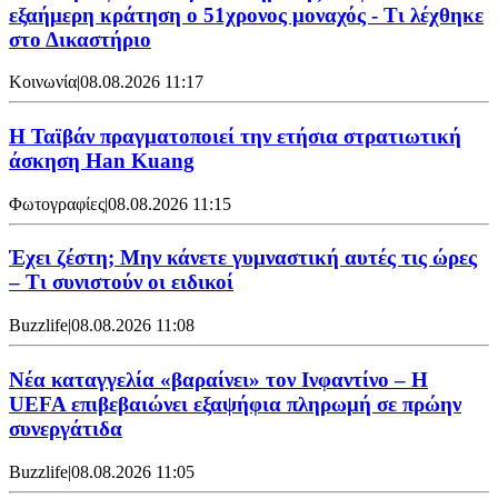
εξαήμερη κράτηση ο 51χρονος μοναχός - Τι λέχθηκε
στο Δικαστήριο
Κοινωνία
|
08.08.2026 11:17
Η Ταϊβάν πραγματοποιεί την ετήσια στρατιωτική
άσκηση Han Kuang
Φωτογραφίες
|
08.08.2026 11:15
Έχει ζέστη; Μην κάνετε γυμναστική αυτές τις ώρες
– Τι συνιστούν οι ειδικοί
Buzzlife
|
08.08.2026 11:08
Νέα καταγγελία «βαραίνει» τον Ινφαντίνο – Η
UEFA επιβεβαιώνει εξαψήφια πληρωμή σε πρώην
συνεργάτιδα
Buzzlife
|
08.08.2026 11:05