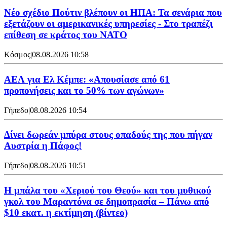
Νέο σχέδιο Πούτιν βλέπουν οι ΗΠΑ: Τα σενάρια που
εξετάζουν οι αμερικανικές υπηρεσίες - Στο τραπέζι
επίθεση σε κράτος του ΝΑΤΟ
Κόσμος
|
08.08.2026 10:58
ΑΕΛ για Ελ Κέμπε: «Απουσίασε από 61
προπονήσεις και το 50% των αγώνων»
Γήπεδο
|
08.08.2026 10:54
Δίνει δωρεάν μπύρα στους οπαδούς της που πήγαν
Αυστρία η Πάφος!
Γήπεδο
|
08.08.2026 10:51
Η μπάλα του «Χεριού του Θεού» και του μυθικού
γκολ του Μαραντόνα σε δημοπρασία – Πάνω από
$10 εκατ. η εκτίμηση (βίντεο)