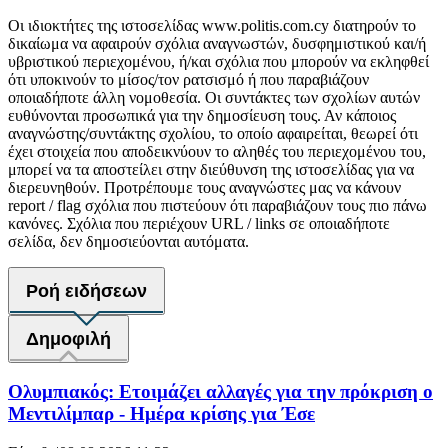
Οι ιδιοκτήτες της ιστοσελίδας www.politis.com.cy διατηρούν το
δικαίωμα να αφαιρούν σχόλια αναγνωστών, δυσφημιστικού και/ή
υβριστικού περιεχομένου, ή/και σχόλια που μπορούν να εκληφθεί
ότι υποκινούν το μίσος/τον ρατσισμό ή που παραβιάζουν
οποιαδήποτε άλλη νομοθεσία. Οι συντάκτες των σχολίων αυτών
ευθύνονται προσωπικά για την δημοσίευση τους. Αν κάποιος
αναγνώστης/συντάκτης σχολίου, το οποίο αφαιρείται, θεωρεί ότι
έχει στοιχεία που αποδεικνύουν το αληθές του περιεχομένου του,
μπορεί να τα αποστείλει στην διεύθυνση της ιστοσελίδας για να
διερευνηθούν. Προτρέπουμε τους αναγνώστες μας να κάνουν
report / flag σχόλια που πιστεύουν ότι παραβιάζουν τους πιο πάνω
κανόνες. Σχόλια που περιέχουν URL / links σε οποιαδήποτε
σελίδα, δεν δημοσιεύονται αυτόματα.
Ροή ειδήσεων
Δημοφιλή
Ολυμπιακός: Ετοιμάζει αλλαγές για την πρόκριση ο
Μεντιλίμπαρ - Ημέρα κρίσης για Έσε