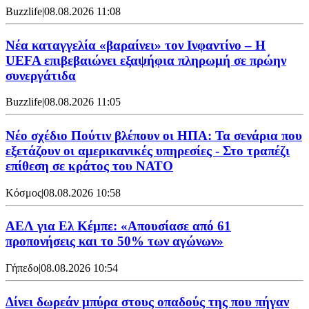
Buzzlife
|
08.08.2026 11:08
Νέα καταγγελία «βαραίνει» τον Ινφαντίνο – Η
UEFA επιβεβαιώνει εξαψήφια πληρωμή σε πρώην
συνεργάτιδα
Buzzlife
|
08.08.2026 11:05
Νέο σχέδιο Πούτιν βλέπουν οι ΗΠΑ: Τα σενάρια που
εξετάζουν οι αμερικανικές υπηρεσίες - Στο τραπέζι
επίθεση σε κράτος του ΝΑΤΟ
Κόσμος
|
08.08.2026 10:58
ΑΕΛ για Ελ Κέμπε: «Απουσίασε από 61
προπονήσεις και το 50% των αγώνων»
Γήπεδο
|
08.08.2026 10:54
Δίνει δωρεάν μπύρα στους οπαδούς της που πήγαν