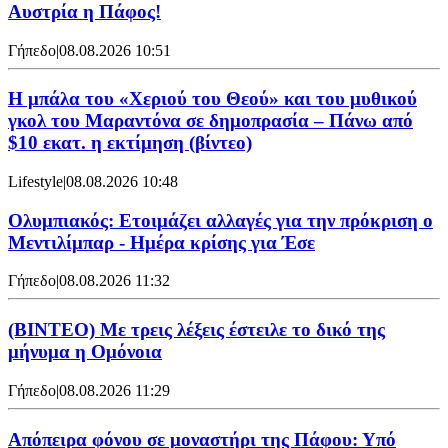
Αυστρία η Πάφος!
Γήπεδο
|
08.08.2026 10:51
Η μπάλα του «Χεριού του Θεού» και του μυθικού
γκολ του Μαραντόνα σε δημοπρασία – Πάνω από
$10 εκατ. η εκτίμηση (βίντεο)
Lifestyle
|
08.08.2026 10:48
Ολυμπιακός: Ετοιμάζει αλλαγές για την πρόκριση ο
Μεντιλίμπαρ - Ημέρα κρίσης για Έσε
Γήπεδο
|
08.08.2026 11:32
(ΒΙΝΤΕΟ) Με τρεις λέξεις έστειλε το δικό της
μήνυμα η Ομόνοια
Γήπεδο
|
08.08.2026 11:29
Απόπειρα φόνου σε μοναστήρι της Πάφου: Υπό