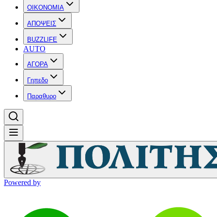
OIKONOMIA
ΑΠΟΨΕΙΣ
BUZZLIFE
AUTO
ΑΓΟΡΑ
Γηπεδο
Παραθυρο
Powered by