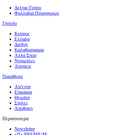
Δελτια Τυπου
Φυλλαδια Προσφορων
Γηπεδο
Κυπρος
Ελλαδα
Διεθνη
Καλαθοσφαιρα
Αλλα Σπορ
Ντριμπλες
Αποψεις
Παραθυρο
Ατζεντα
Επικαιρα
Θεματα
Στηλες
Αποθηκη
Περισσοτερα
Newsletter
«Π» PREMIUM