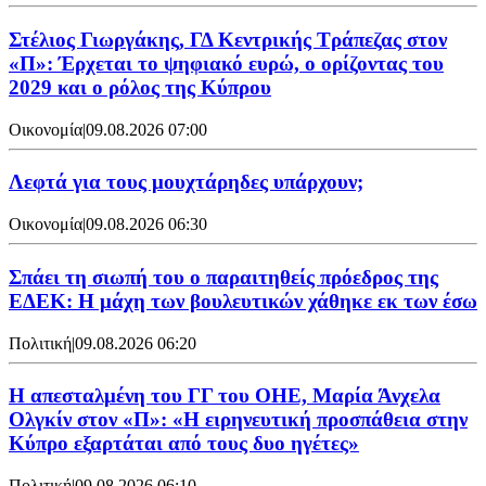
Στέλιος Γιωργάκης, ΓΔ Κεντρικής Τράπεζας στον
«Π»: Έρχεται το ψηφιακό ευρώ, ο ορίζοντας του
2029 και ο ρόλος της Κύπρου
Οικονομία
|
09.08.2026 07:00
Λεφτά για τους μουχτάρηδες υπάρχουν;
Οικονομία
|
09.08.2026 06:30
Σπάει τη σιωπή του ο παραιτηθείς πρόεδρος της
ΕΔΕΚ: Η μάχη των βουλευτικών χάθηκε εκ των έσω
Πολιτική
|
09.08.2026 06:20
Η απεσταλμένη του ΓΓ του ΟΗΕ, Μαρία Άνχελα
Ολγκίν στον «Π»: «Η ειρηνευτική προσπάθεια στην
Κύπρο εξαρτάται από τους δυο ηγέτες»
Πολιτική
|
09.08.2026 06:10