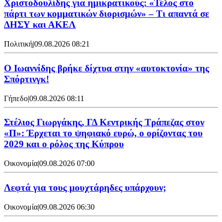
Χριστοδουλίδης για ημικρατικούς: «Τέλος στο
πάρτι των κομματικών διορισμών» – Τι απαντά σε
ΔΗΣΥ και ΑΚΕΛ
Πολιτική
|
09.08.2026 08:21
Ο Ιωαννίδης βρήκε δίχτυα στην «αυτοκτονία» της
Σπόρτινγκ!
Γήπεδο
|
09.08.2026 08:11
Στέλιος Γιωργάκης, ΓΔ Κεντρικής Τράπεζας στον
«Π»: Έρχεται το ψηφιακό ευρώ, ο ορίζοντας του
2029 και ο ρόλος της Κύπρου
Οικονομία
|
09.08.2026 07:00
Λεφτά για τους μουχτάρηδες υπάρχουν;
Οικονομία
|
09.08.2026 06:30