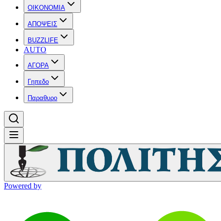
OIKONOMIA
ΑΠΟΨΕΙΣ
BUZZLIFE
AUTO
ΑΓΟΡΑ
Γηπεδο
Παραθυρο
Powered by