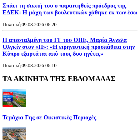
Σπάει τη σιωπή του ο παραιτηθείς πρόεδρος της
ΕΔΕΚ: Η μάχη των βουλευτικών χάθηκε εκ των έσω
Πολιτική
|
09.08.2026 06:20
Η απεσταλμένη του ΓΓ του ΟΗΕ, Μαρία Άνχελα
Ολγκίν στον «Π»: «Η ειρηνευτική προσπάθεια στην
Κύπρο εξαρτάται από τους δυο ηγέτες»
Πολιτική
|
09.08.2026 06:10
ΤΑ ΑΚΙΝΗΤΑ ΤΗΣ ΕΒΔΟΜΑΔΑΣ
Τεμάχια Γης σε Οικιστικές Περιοχές