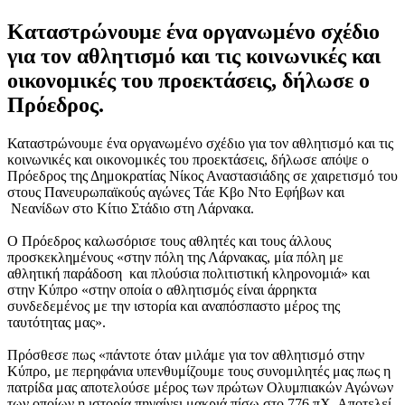
Καταστρώνουμε ένα οργανωμένο σχέδιο
για τον αθλητισμό και τις κοινωνικές και
οικονομικές του προεκτάσεις, δήλωσε o
Πρόεδρος.
Καταστρώνουμε ένα οργανωμένο σχέδιο για τον αθλητισμό και τις
κοινωνικές και οικονομικές του προεκτάσεις, δήλωσε απόψε ο
Πρόεδρος της Δημοκρατίας Νίκος Αναστασιάδης σε χαιρετισμό του
στους Πανευρωπαϊκούς αγώνες Τάε Κβο Ντο Εφήβων και
Νεανίδων στο Κίτιο Στάδιο στη Λάρνακα.
Ο Πρόεδρος καλωσόρισε τους αθλητές και τους άλλους
προσκεκλημένους «στην πόλη της Λάρνακας, μία πόλη με
αθλητική παράδοση και πλούσια πολιτιστική κληρονομιά» και
στην Κύπρο «στην οποία ο αθλητισμός είναι άρρηκτα
συνδεδεμένος με την ιστορία και αναπόσπαστο μέρος της
ταυτότητας μας».
Πρόσθεσε πως «πάντοτε όταν μιλάμε για τον αθλητισμό στην
Κύπρο, με περηφάνια υπενθυμίζουμε τους συνομιλητές μας πως η
πατρίδα μας αποτελούσε μέρος των πρώτων Ολυμπιακών Αγώνων
των οποίων η ιστορία πηγαίνει μακριά πίσω στο 776 πΧ. Αποτελεί