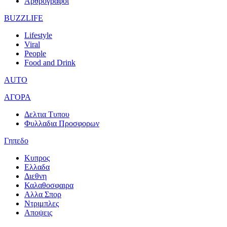
Αρθρογραφοι
BUZZLIFE
Lifestyle
Viral
People
Food and Drink
AUTO
ΑΓΟΡΑ
Δελτια Τυπου
Φυλλαδια Προσφορων
Γηπεδο
Κυπρος
Ελλαδα
Διεθνη
Καλαθοσφαιρα
Αλλα Σπορ
Ντριμπλες
Αποψεις