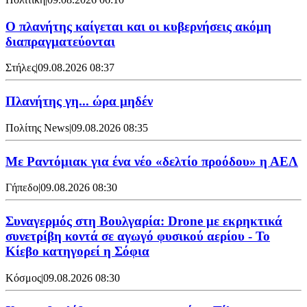
Ο πλανήτης καίγεται και οι κυβερνήσεις ακόμη
διαπραγματεύονται
Στήλες
|
09.08.2026 08:37
Πλανήτης γη... ώρα μηδέν
Πολίτης News
|
09.08.2026 08:35
Με Ραντόμιακ για ένα νέο «δελτίο προόδου» η ΑΕΛ
Γήπεδο
|
09.08.2026 08:30
Συναγερμός στη Βουλγαρία: Drone με εκρηκτικά
συνετρίβη κοντά σε αγωγό φυσικού αερίου - Το
Κίεβο κατηγορεί η Σόφια
Κόσμος
|
09.08.2026 08:30