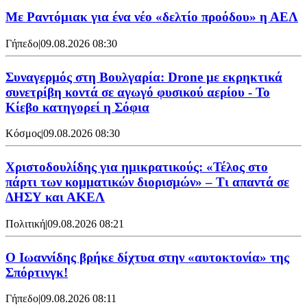
Με Ραντόμιακ για ένα νέο «δελτίο προόδου» η ΑΕΛ
Γήπεδο
|
09.08.2026 08:30
Συναγερμός στη Βουλγαρία: Drone με εκρηκτικά
συνετρίβη κοντά σε αγωγό φυσικού αερίου - Το
Κίεβο κατηγορεί η Σόφια
Κόσμος
|
09.08.2026 08:30
Χριστοδουλίδης για ημικρατικούς: «Τέλος στο
πάρτι των κομματικών διορισμών» – Τι απαντά σε
ΔΗΣΥ και ΑΚΕΛ
Πολιτική
|
09.08.2026 08:21
Ο Ιωαννίδης βρήκε δίχτυα στην «αυτοκτονία» της
Σπόρτινγκ!
Γήπεδο
|
09.08.2026 08:11