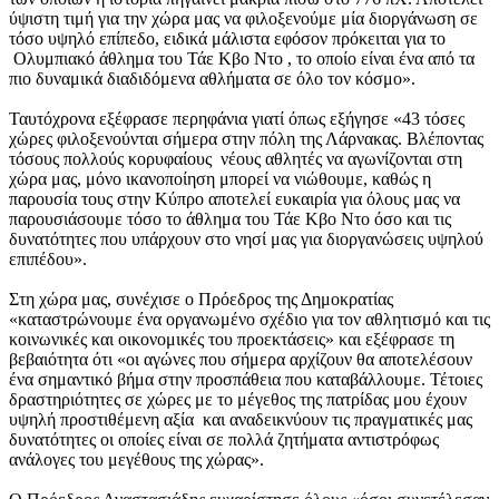
ύψιστη τιμή για την χώρα μας να φιλοξενούμε μία διοργάνωση σε
τόσο υψηλό επίπεδο, ειδικά μάλιστα εφόσον πρόκειται για το
Ολυμπιακό άθλημα του Τάε Κβο Ντο , το οποίο είναι ένα από τα
πιο δυναμικά διαδιδόμενα αθλήματα σε όλο τον κόσμο».
Ταυτόχρονα εξέφρασε περηφάνια γιατί όπως εξήγησε «43 τόσες
χώρες φιλοξενούνται σήμερα στην πόλη της Λάρνακας. Βλέποντας
τόσους πολλούς κορυφαίους νέους αθλητές να αγωνίζονται στη
χώρα μας, μόνο ικανοποίηση μπορεί να νιώθουμε, καθώς η
παρουσία τους στην Κύπρο αποτελεί ευκαιρία για όλους μας να
παρουσιάσουμε τόσο το άθλημα του Τάε Κβο Ντο όσο και τις
δυνατότητες που υπάρχουν στο νησί μας για διοργανώσεις υψηλού
επιπέδου».
Στη χώρα μας, συνέχισε ο Πρόεδρος της Δημοκρατίας
«καταστρώνουμε ένα οργανωμένο σχέδιο για τον αθλητισμό και τις
κοινωνικές και οικονομικές του προεκτάσεις» και εξέφρασε τη
βεβαιότητα ότι «οι αγώνες που σήμερα αρχίζουν θα αποτελέσουν
ένα σημαντικό βήμα στην προσπάθεια που καταβάλλουμε. Τέτοιες
δραστηριότητες σε χώρες με το μέγεθος της πατρίδας μου έχουν
υψηλή προστιθέμενη αξία και αναδεικνύουν τις πραγματικές μας
δυνατότητες οι οποίες είναι σε πολλά ζητήματα αντιστρόφως
ανάλογες του μεγέθους της χώρας».