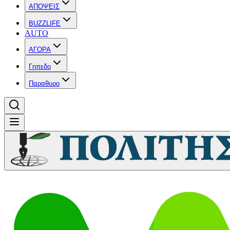
ΑΠΟΨΕΙΣ
BUZZLIFE
AUTO
ΑΓΟΡΑ
Γηπεδο
Παραθυρο