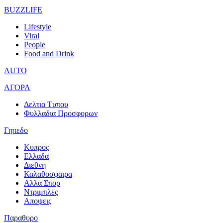
BUZZLIFE
Lifestyle
Viral
People
Food and Drink
AUTO
ΑΓΟΡΑ
Δελτια Τυπου
Φυλλαδια Προσφορων
Γηπεδο
Κυπρος
Ελλαδα
Διεθνη
Καλαθοσφαιρα
Αλλα Σπορ
Ντριμπλες
Αποψεις
Παραθυρο