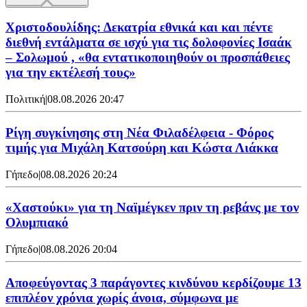
Χριστοδουλίδης: Δεκατρία εθνικά και και πέντε
διεθνή εντάλματα σε ισχύ για τις δολοφονίες Ισαάκ
– Σολωμού , «θα εντατικοποιηθούν οι προσπάθειες
για την εκτέλεσή τους»
Πολιτική
|
08.08.2026 20:47
Ρίγη συγκίνησης στη Νέα Φιλαδέλφεια - Φόρος
τιμής για Μιχάλη Κατσούρη και Κώστα Λιάκκα
Γήπεδο
|
08.08.2026 20:24
«Χαστούκι» για τη Ναϊμέγκεν πριν τη ρεβάνς με τον
Ολυμπιακό
Γήπεδο
|
08.08.2026 20:04
Αποφεύγοντας 3 παράγοντες κινδύνου κερδίζουμε 13
επιπλέον χρόνια χωρίς άνοια, σύμφωνα με