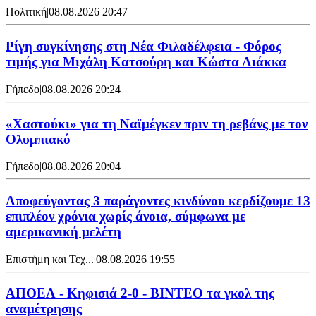
Πολιτική
|
08.08.2026 20:47
Ρίγη συγκίνησης στη Νέα Φιλαδέλφεια - Φόρος
τιμής για Μιχάλη Κατσούρη και Κώστα Λιάκκα
Γήπεδο
|
08.08.2026 20:24
«Χαστούκι» για τη Ναϊμέγκεν πριν τη ρεβάνς με τον
Ολυμπιακό
Γήπεδο
|
08.08.2026 20:04
Αποφεύγοντας 3 παράγοντες κινδύνου κερδίζουμε 13
επιπλέον χρόνια χωρίς άνοια, σύμφωνα με
αμερικανική μελέτη
Επιστήμη και Τεχ...
|
08.08.2026 19:55
ΑΠΟΕΛ - Κηφισιά 2-0 - ΒΙΝΤΕΟ τα γκολ της
αναμέτρησης