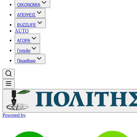
OIKONOMIA
ΑΠΟΨΕΙΣ
BUZZLIFE
AUTO
ΑΓΟΡΑ
Γηπεδο
Παραθυρο
Powered by