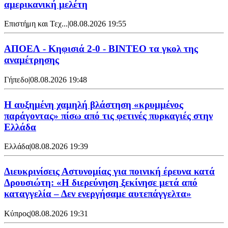
αμερικανική μελέτη
Επιστήμη και Τεχ...
|
08.08.2026 19:55
ΑΠΟΕΛ - Κηφισιά 2-0 - ΒΙΝΤΕΟ τα γκολ της
αναμέτρησης
Γήπεδο
|
08.08.2026 19:48
Η αυξημένη χαμηλή βλάστηση «κρυμμένος
παράγοντας» πίσω από τις φετινές πυρκαγιές στην
Ελλάδα
Ελλάδα
|
08.08.2026 19:39
Διευκρινίσεις Αστυνομίας για ποινική έρευνα κατά
Δρουσιώτη: «Η διερεύνηση ξεκίνησε μετά από
καταγγελία – Δεν ενεργήσαμε αυτεπάγγελτα»
Κύπρος
|
08.08.2026 19:31