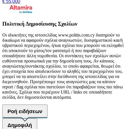
€ 55,000
Πολιτική Δημοσίευσης Σχολίων
Οι ιδιοκτήτες της ιστοσελίδας www.politis.com.cy διατηρούν το
δικαίωμα να αφαιρούν σχόλια αναγνωστών, δυσφημιστικού και/ή
υβριστικού περιεχομένου, ή/και σχόλια που μπορούν να εκληφθεί
ότι υποκινούν το μίσος/τον ρατσισμό ή που παραβιάζουν
οποιαδήποτε άλλη νομοθεσία. Οι συντάκτες των σχολίων αυτών
ευθύνονται προσωπικά για την δημοσίευση τους. Αν κάποιος
αναγνώστης/συντάκτης σχολίου, το οποίο αφαιρείται, θεωρεί ότι
έχει στοιχεία που αποδεικνύουν το αληθές του περιεχομένου του,
μπορεί να τα αποστείλει στην διεύθυνση της ιστοσελίδας για να
διερευνηθούν. Προτρέπουμε τους αναγνώστες μας να κάνουν
report / flag σχόλια που πιστεύουν ότι παραβιάζουν τους πιο πάνω
κανόνες. Σχόλια που περιέχουν URL / links σε οποιαδήποτε
σελίδα, δεν δημοσιεύονται αυτόματα.
Ροή ειδήσεων
Δημοφιλή