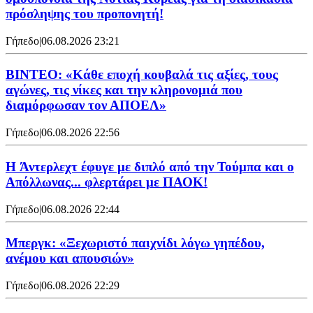
πρόσληψης του προπονητή!
Γήπεδο
|
06.08.2026 23:21
ΒΙΝΤΕΟ: «Κάθε εποχή κουβαλά τις αξίες, τους
αγώνες, τις νίκες και την κληρονομιά που
διαμόρφωσαν τον ΑΠΟΕΛ»
Γήπεδο
|
06.08.2026 22:56
H Άντερλεχτ έφυγε με διπλό από την Τούμπα και ο
Απόλλωνας... φλερτάρει με ΠΑΟΚ!
Γήπεδο
|
06.08.2026 22:44
Μπεργκ: «Ξεχωριστό παιχνίδι λόγω γηπέδου,
ανέμου και απουσιών»
Γήπεδο
|
06.08.2026 22:29