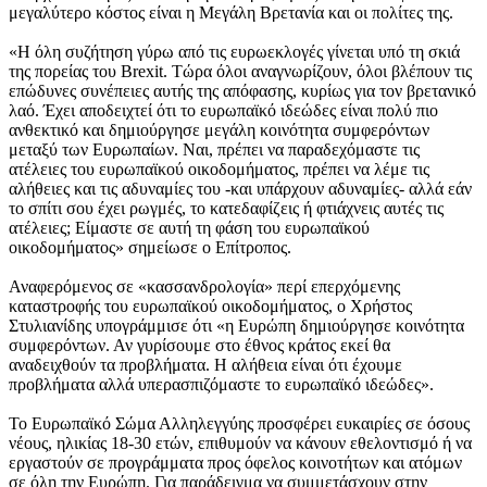
μεγαλύτερο κόστος είναι η Μεγάλη Βρετανία και οι πολίτες της.
«Η όλη συζήτηση γύρω από τις ευρωεκλογές γίνεται υπό τη σκιά
της πορείας του Brexit. Τώρα όλοι αναγνωρίζουν, όλοι βλέπουν τις
επώδυνες συνέπειες αυτής της απόφασης, κυρίως για τον βρετανικό
λαό. Έχει αποδειχτεί ότι το ευρωπαϊκό ιδεώδες είναι πολύ πιο
ανθεκτικό και δημιούργησε μεγάλη κοινότητα συμφερόντων
μεταξύ των Ευρωπαίων. Ναι, πρέπει να παραδεχόμαστε τις
ατέλειες του ευρωπαϊκού οικοδομήματος, πρέπει να λέμε τις
αλήθειες και τις αδυναμίες του -και υπάρχουν αδυναμίες- αλλά εάν
το σπίτι σου έχει ρωγμές, το κατεδαφίζεις ή φτιάχνεις αυτές τις
ατέλειες; Είμαστε σε αυτή τη φάση του ευρωπαϊκού
οικοδομήματος» σημείωσε ο Επίτροπος.
Αναφερόμενος σε «κασσανδρολογία» περί επερχόμενης
καταστροφής του ευρωπαϊκού οικοδομήματος, ο Χρήστος
Στυλιανίδης υπογράμμισε ότι «η Ευρώπη δημιούργησε κοινότητα
συμφερόντων. Αν γυρίσουμε στο έθνος κράτος εκεί θα
αναδειχθούν τα προβλήματα. Η αλήθεια είναι ότι έχουμε
προβλήματα αλλά υπερασπιζόμαστε το ευρωπαϊκό ιδεώδες».
Το Ευρωπαϊκό Σώμα Αλληλεγγύης προσφέρει ευκαιρίες σε όσους
νέους, ηλικίας 18-30 ετών, επιθυμούν να κάνουν εθελοντισμό ή να
εργαστούν σε προγράμματα προς όφελος κοινοτήτων και ατόμων
σε όλη την Ευρώπη. Για παράδειγμα να συμμετάσχουν στην