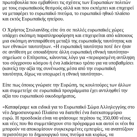
πρωτοβουλία που εμβαθύνει τις σχέσεις των Ευρωπαίων πολιτών
με τους ευρωπαϊκούς θεσμούς αλλά και που εκπέμπει και επιχειρεί
να μεταφέρει το ευρωπαϊκό πνεύμα, το ευρωπαϊκό ηθικό πλαίσιο
και εκτός Ευρωπαϊκής ηπείρου.
Ο Χρήστος Στυλιανίδης είπε ότι σε πολλές ευρωπαϊκές χώρες
υπάρχει σκόπιμη παραπληροφόρηση και επιχειρείται από κάποιους
μια σκόπιμη αντιπαράθεση μεταξύ της ευρωπαϊκής ταυτότητας και
των εθνικών ταυτοτήτων. «Η ευρωπαϊκή ταυτότητα ποτέ δεν ήταν
σε αντίθεση με οποιαδήποτε άλλη ευρωπαϊκή εθνική ταυτότητα»
σημείωσε ο Επίτροπος, κάνοντας λόγο για «περιορισμένη αντίληψη
του σύγχρονου κόσμου ή ένα λαϊκίστικο τρόπο για να υποβαθμίσει
(κανείς) την αξία της συνένωσης μέσα από την ευρωπαϊκή
ταυτότητα, δίχως να υποχωρεί η εθνική ταυτότητα».
Είπε πως όποιος γνώρισε την Ευρώπη, τις κουλτούρες των άλλων
και συμμετείχε σε ευρωπαϊκά προγράμματα έχει αντιληφθεί την
αξία του ευρωπαϊκού οικοδομήματος.
«Καταφέραμε και ειδικά για το Ευρωπαϊκό Σώμα Αλληλεγγύης στο
νέο Δημοσιονομικό Πλαίσιο να διατεθεί ένα δισεκατομμύριο
ευρώ. Η προσδοκία είναι να φτάσουμε περίπου τις 350,000 νέους
και νέες που θα συμμετάσχουν στο πρόγραμμα και αυτοί οι νέοι θα
μπορούν να αποκομίσουν συγκεκριμένες εμπειρίες, να αναπτύξουν
περισσότερο το δημιουργικό τους πνεύμα και κυρίως, να