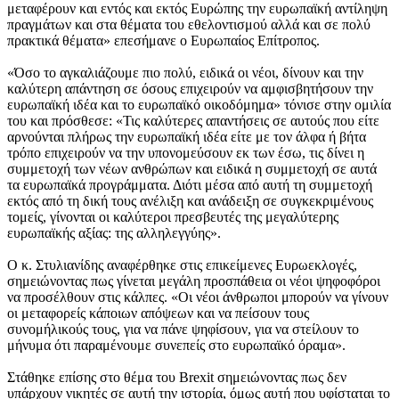
μεταφέρουν και εντός και εκτός Ευρώπης την ευρωπαϊκή αντίληψη
πραγμάτων και στα θέματα του εθελοντισμού αλλά και σε πολύ
πρακτικά θέματα» επεσήμανε ο Ευρωπαίος Επίτροπος.
«Όσο το αγκαλιάζουμε πιο πολύ, ειδικά οι νέοι, δίνουν και την
καλύτερη απάντηση σε όσους επιχειρούν να αμφισβητήσουν την
ευρωπαϊκή ιδέα και το ευρωπαϊκό οικοδόμημα» τόνισε στην ομιλία
του και πρόσθεσε: «Τις καλύτερες απαντήσεις σε αυτούς που είτε
αρνούνται πλήρως την ευρωπαϊκή ιδέα είτε με τον άλφα ή βήτα
τρόπο επιχειρούν να την υπονομεύσουν εκ των έσω, τις δίνει η
συμμετοχή των νέων ανθρώπων και ειδικά η συμμετοχή σε αυτά
τα ευρωπαϊκά προγράμματα. Διότι μέσα από αυτή τη συμμετοχή
εκτός από τη δική τους ανέλιξη και ανάδειξη σε συγκεκριμένους
τομείς, γίνονται οι καλύτεροι πρεσβευτές της μεγαλύτερης
ευρωπαϊκής αξίας: της αλληλεγγύης».
Ο κ. Στυλιανίδης αναφέρθηκε στις επικείμενες Ευρωεκλογές,
σημειώνοντας πως γίνεται μεγάλη προσπάθεια οι νέοι ψηφοφόροι
να προσέλθουν στις κάλπες. «Οι νέοι άνθρωποι μπορούν να γίνουν
οι μεταφορείς κάποιων απόψεων και να πείσουν τους
συνομήλικούς τους, για να πάνε ψηφίσουν, για να στείλουν το
μήνυμα ότι παραμένουμε συνεπείς στο ευρωπαϊκό όραμα».
Στάθηκε επίσης στο θέμα του Brexit σημειώνοντας πως δεν
υπάρχουν νικητές σε αυτή την ιστορία, όμως αυτή που υφίσταται το