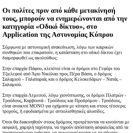
Oι πολίτες πριν από κάθε μετακίνησή
τους, μπορούν να ενημερώνονται από την
κατηγορία «Οδικό δίκτυο», στο
Application της Αστυνομίας Κύπρου
Σύμφωνα με αστυνομική ανακοίνωση, λόγω των καιρικών
συνθηκών που επικρατούν, η κατάσταση στο οδικό δίκτυο έχει
διαμορφωθεί ως ακολούθως:
Στην επαρχία Πάφου, κλειστοί είναι οι δρόμοι στο Γεφύρι του
Τζιελεφού από Άγιο Νικόλαο προς Πέρα Βάσα, ο δρόμος
Σαλαμιού – Γαλαταριάς και ο δρόμος Κελοκεδάρων – Νατάς –
Σαλαμιού.
Στην επαρχία Λεμεσού, λόγω χιονόπτωσης, οι δρόμοι Πλατρών -
Τροόδους, Καρβουνά - Τροόδους και Προδρόμου - Τροόδους,
είναι ανοικτοί ΜΟΝΟ για οχήματα με κίνηση και στους τέσσερις
τροχούς, ή εφοδιασμένα με αντιολισθητικές αλυσίδες.
Όσοι θα διακινηθούν στους δρόμους προτρέπονται να κινούνται με
ασφαλή, χαμηλή ταχύτητα, να τηρούν απόσταση ασφαλείας από τα
προπορευόμενα οχήματα, να συμμορφώνονται με τα σήματα