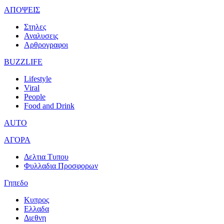
ΑΠΟΨΕΙΣ
Στηλες
Αναλυσεις
Αρθρογραφοι
BUZZLIFE
Lifestyle
Viral
People
Food and Drink
AUTO
ΑΓΟΡΑ
Δελτια Τυπου
Φυλλαδια Προσφορων
Γηπεδο
Κυπρος
Ελλαδα
Διεθνη