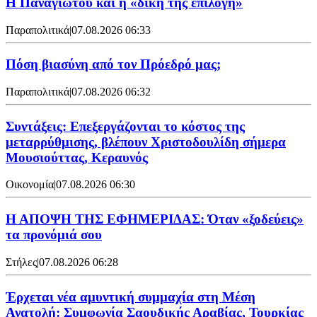
Η Παναγιώτου και η «δική της επιλογή»
Παραπολιτικά
|
07.08.2026 06:33
Πόση βιασύνη από τον Πρόεδρό μας;
Παραπολιτικά
|
07.08.2026 06:32
Συντάξεις: Επεξεργάζονται το κόστος της
μεταρρύθμισης, βλέπουν Χριστοδουλίδη σήμερα
Μουσιούττας, Κεραυνός
Οικονομία
|
07.08.2026 06:30
Η ΑΠΟΨΗ ΤΗΣ ΕΦΗΜΕΡΙΔΑΣ: Όταν «ξοδεύεις»
τα προνόμιά σου
Στήλες
|
07.08.2026 06:28
Έρχεται νέα αμυντική συμμαχία στη Μέση
Ανατολή: Συμφωνία Σαουδικής Αραβίας, Τουρκίας