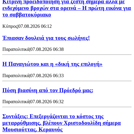
Κίτρινη προειδοποίηση για ζέστη σήμερα αλλά με
ενδεχόμενο βροχών στα ορεινά – Η πρώτη εικόνα για
το σαββατοκύριακο
Κύπρος
|
07.08.2026 06:12
Έπιασαν δουλειά για τους σωλήνες!
Παραπολιτικά
|
07.08.2026 06:38
Η Παναγιώτου και η «δική της επιλογή»
Παραπολιτικά
|
07.08.2026 06:33
Πόση βιασύνη από τον Πρόεδρό μας;
Παραπολιτικά
|
07.08.2026 06:32
Συντάξεις: Επεξεργάζονται το κόστος της
μεταρρύθμισης, βλέπουν Χριστοδουλίδη σήμερα
Μουσιούττας, Κεραυνός