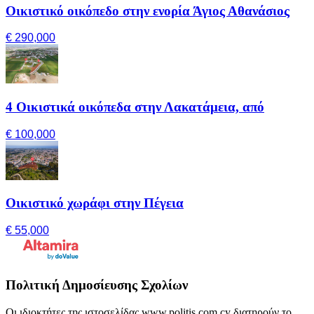
Οικιστικό οικόπεδο στην ενορία Άγιος Αθανάσιος
€ 290,000
4 Οικιστικά οικόπεδα στην Λακατάμεια, από
€ 100,000
Οικιστικό χωράφι στην Πέγεια
€ 55,000
Πολιτική Δημοσίευσης Σχολίων
Οι ιδιοκτήτες της ιστοσελίδας www.politis.com.cy διατηρούν το