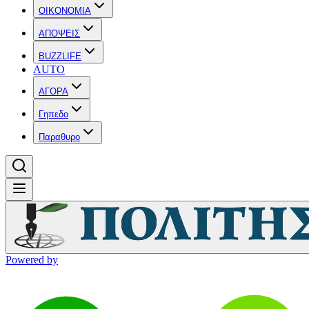
OIKONOMIA
ΑΠΟΨΕΙΣ
BUZZLIFE
AUTO
ΑΓΟΡΑ
Γηπεδο
Παραθυρο
Powered by