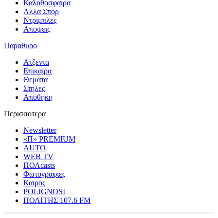
Καλαθοσφαιρα
Αλλα Σπορ
Ντριμπλες
Αποψεις
Παραθυρο
Ατζεντα
Επικαιρα
Θεματα
Στηλες
Αποθηκη
Περισσοτερα
Newsletter
«Π» PREMIUM
AUTO
WEB TV
ΠΟΛcasts
Φωτογραφιες
Καιρος
POLIGNOSI
ΠΟΛΙΤΗΣ 107.6 FM