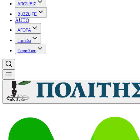
ΑΠΟΨΕΙΣ
BUZZLIFE
AUTO
ΑΓΟΡΑ
Γηπεδο
Παραθυρο