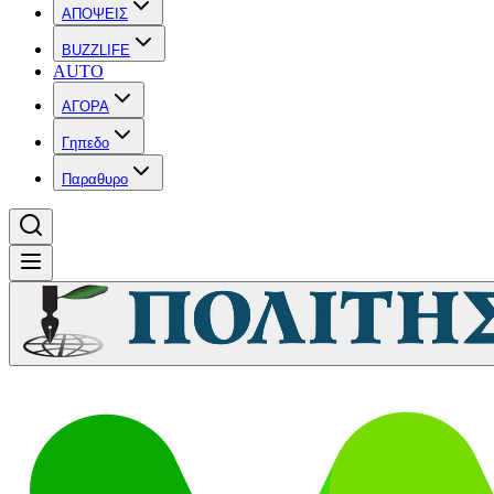
ΑΠΟΨΕΙΣ
BUZZLIFE
AUTO
ΑΓΟΡΑ
Γηπεδο
Παραθυρο