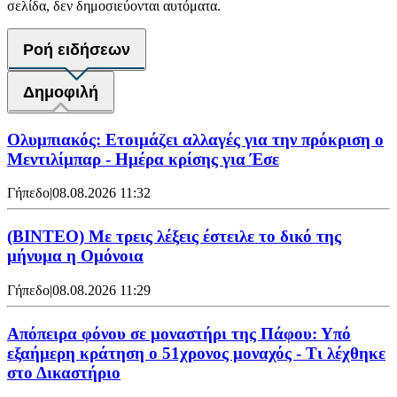
σελίδα, δεν δημοσιεύονται αυτόματα.
Ροή ειδήσεων
Δημοφιλή
Ολυμπιακός: Ετοιμάζει αλλαγές για την πρόκριση ο
Μεντιλίμπαρ - Ημέρα κρίσης για Έσε
Γήπεδο
|
08.08.2026 11:32
(ΒΙΝΤΕΟ) Με τρεις λέξεις έστειλε το δικό της
μήνυμα η Ομόνοια
Γήπεδο
|
08.08.2026 11:29
Απόπειρα φόνου σε μοναστήρι της Πάφου: Υπό
εξαήμερη κράτηση ο 51χρονος μοναχός - Τι λέχθηκε
στο Δικαστήριο