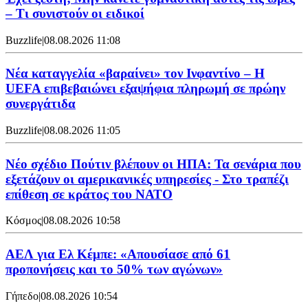
– Τι συνιστούν οι ειδικοί
Buzzlife
|
08.08.2026 11:08
Νέα καταγγελία «βαραίνει» τον Ινφαντίνο – Η
UEFA επιβεβαιώνει εξαψήφια πληρωμή σε πρώην
συνεργάτιδα
Buzzlife
|
08.08.2026 11:05
Νέο σχέδιο Πούτιν βλέπουν οι ΗΠΑ: Τα σενάρια που
εξετάζουν οι αμερικανικές υπηρεσίες - Στο τραπέζι
επίθεση σε κράτος του ΝΑΤΟ
Κόσμος
|
08.08.2026 10:58
ΑΕΛ για Ελ Κέμπε: «Απουσίασε από 61
προπονήσεις και το 50% των αγώνων»
Γήπεδο
|
08.08.2026 10:54