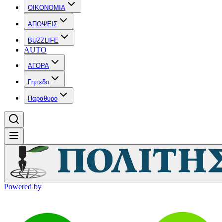
OIKONOMIA
ΑΠΟΨΕΙΣ
BUZZLIFE
AUTO
ΑΓΟΡΑ
Γηπεδο
Παραθυρο
Powered by