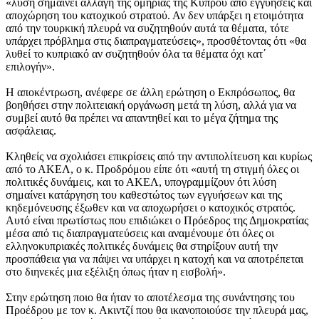
«λύση σημαίνει αλλαγή της ομηρίας της Κύπρου από εγγυήσεις και
αποχώρηση του κατοχικού στρατού. Αν δεν υπάρξει η ετοιμότητα
από την τουρκική πλευρά να συζητηθούν αυτά τα θέματα, τότε
υπάρχει πρόβλημα στις διαπραγματεύσεις», προσθέτοντας ότι «θα
λυθεί το κυπριακό αν συζητηθούν όλα τα θέματα όχι κατ΄
επιλογήν».
Η αποκέντρωση, ανέφερε σε άλλη ερώτηση ο Εκπρόσωπος, θα
βοηθήσει στην πολιτειακή οργάνωση μετά τη λύση, αλλά για να
συμβεί αυτό θα πρέπει να απαντηθεί και το μέγα ζήτημα της
ασφάλειας.
Κληθείς να σχολιάσει επικρίσεις από την αντιπολίτευση και κυρίως
από το ΑΚΕΛ, ο κ. Προδρόμου είπε ότι «αυτή τη στιγμή όλες οι
πολιτικές δυνάμεις, και το ΑΚΕΛ, υπογραμμίζουν ότι λύση
σημαίνει κατάργηση του καθεστώτος των εγγυήσεων και της
κηδεμόνευσης έξωθεν και να αποχωρήσει ο κατοχικός στρατός.
Αυτό είναι πρωτίστως που επιδιώκει ο Πρόεδρος της Δημοκρατίας
μέσα από τις διαπραγματεύσεις και αναμένουμε ότι όλες οι
ελληνοκυπριακές πολιτικές δυνάμεις θα στηρίξουν αυτή την
προσπάθεια για να πάψει να υπάρχει η κατοχή και να αποτρέπεται
στο διηνεκές μια εξέλιξη όπως ήταν η εισβολή».
Στην ερώτηση ποιο θα ήταν το αποτέλεσμα της συνάντησης του
Προέδρου με τον κ. Ακιντζί που θα ικανοποιούσε την πλευρά μας,