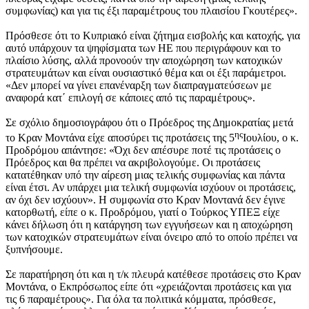
συμφωνίας) και για τις έξι παραμέτρους του πλαισίου Γκουτέρες».
Πρόσθεσε ότι το Κυπριακό είναι ζήτημα εισβολής και κατοχής, για
αυτό υπάρχουν τα ψηφίσματα των ΗΕ που περιγράφουν και το
πλαίσιο λύσης, αλλά προνοούν την αποχώρηση των κατοχικών
στρατευμάτων και είναι ουσιαστικό θέμα και οι έξι παράμετροι.
«Δεν μπορεί να γίνει επανέναρξη των διαπραγματεύσεων με
αναφορά κατ΄ επιλογή σε κάποιες από τις παραμέτρους».
Σε σχόλιο δημοσιογράφου ότι ο Πρόεδρος της Δημοκρατίας μετά
ης
το Κραν Μοντάνα είχε αποσύρει τις προτάσεις της 5
Ιουλίου, ο κ.
Προδρόμου απάντησε: «Όχι δεν απέσυρε ποτέ τις προτάσεις ο
Πρόεδρος και θα πρέπει να ακριβολογούμε. Οι προτάσεις
κατατέθηκαν υπό την αίρεση μιας τελικής συμφωνίας και πάντα
είναι έτσι. Αν υπάρχει μια τελική συμφωνία ισχύουν οι προτάσεις,
αν όχι δεν ισχύουν». Η συμφωνία στο Κραν Μοντανά δεν έγινε
κατορθωτή, είπε ο κ. Προδρόμου, γιατί ο Τούρκος ΥΠΕΞ είχε
κάνει δήλωση ότι η κατάργηση των εγγυήσεων και η αποχώρηση
των κατοχικών στρατευμάτων είναι όνειρο από το οποίο πρέπει να
ξυπνήσουμε.
Σε παρατήρηση ότι και η τ/κ πλευρά κατέθεσε προτάσεις στο Κραν
Μοντάνα, ο Εκπρόσωπος είπε ότι «χρειάζονται προτάσεις και για
τις 6 παραμέτρους». Για όλα τα πολιτικά κόμματα, πρόσθεσε,