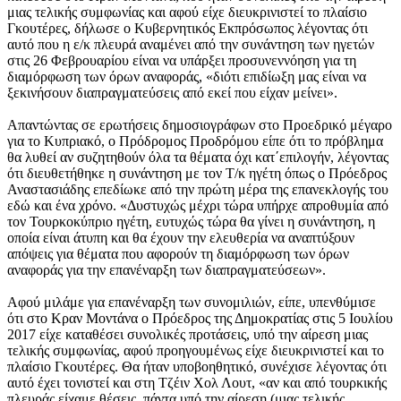
μιας τελικής συμφωνίας και αφού είχε διευκρινιστεί το πλαίσιο
Γκουτέρες, δήλωσε ο Κυβερνητικός Εκπρόσωπος λέγοντας ότι
αυτό που η ε/κ πλευρά αναμένει από την συνάντηση των ηγετών
στις 26 Φεβρουαρίου είναι να υπάρξει προσυνεννόηση για τη
διαμόρφωση των όρων αναφοράς, «διότι επιδίωξη μας είναι να
ξεκινήσουν διαπραγματεύσεις από εκεί που είχαν μείνει».
Απαντώντας σε ερωτήσεις δημοσιογράφων στο Προεδρικό μέγαρο
για το Κυπριακό, ο Πρόδρομος Προδρόμου είπε ότι το πρόβλημα
θα λυθεί αν συζητηθούν όλα τα θέματα όχι κατ΄επιλογήν, λέγοντας
ότι διευθετήθηκε η συνάντηση με τον Τ/κ ηγέτη όπως ο Πρόεδρος
Αναστασιάδης επεδίωκε από την πρώτη μέρα της επανεκλογής του
εδώ και ένα χρόνο. «Δυστυχώς μέχρι τώρα υπήρχε απροθυμία από
τον Τουρκοκύπριο ηγέτη, ευτυχώς τώρα θα γίνει η συνάντηση, η
οποία είναι άτυπη και θα έχουν την ελευθερία να αναπτύξουν
απόψεις για θέματα που αφορούν τη διαμόρφωση των όρων
αναφοράς για την επανέναρξη των διαπραγματεύσεων».
Αφού μιλάμε για επανέναρξη των συνομιλιών, είπε, υπενθύμισε
ότι στο Κραν Μοντάνα ο Πρόεδρος της Δημοκρατίας στις 5 Ιουλίου
2017 είχε καταθέσει συνολικές προτάσεις, υπό την αίρεση μιας
τελικής συμφωνίας, αφού προηγουμένως είχε διευκρινιστεί και το
πλαίσιο Γκουτέρες. Θα ήταν υποβοηθητικό, συνέχισε λέγοντας ότι
αυτό έχει τονιστεί και στη Τζέιν Χολ Λουτ, «αν και από τουρκικής
πλευράς είχαμε θέσεις, πάντα υπό την αίρεση (μιας τελικής