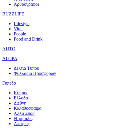
Αρθρογραφοι
BUZZLIFE
Lifestyle
Viral
People
Food and Drink
AUTO
ΑΓΟΡΑ
Δελτια Τυπου
Φυλλαδια Προσφορων
Γηπεδο
Κυπρος
Ελλαδα
Διεθνη
Καλαθοσφαιρα
Αλλα Σπορ
Ντριμπλες
Αποψεις