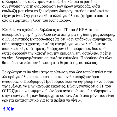
ο Εκπρόσωπος απάντησε: «να υπάρξει κάποια περαιτέρω
συνεννόηση για τη διαμόρφωση των όρων αναφοράς, διότι
επιδίωξη μας είναι να ξεκινήσουν διαπραγματεύσεις από εκεί που
είχαν μείνει. Όχι για ένα θέμα αλλά για όλα τα ζητήματα από τα
οποία εξαρτάται η λύση του Κυπριακού».
Κληθείς να σχολιάσει δηλώσεις του ΓΓ του ΑΚΕΛ ότι οι
διευκρινίσεις της 4ης Ιουλίου είναι αφήγημα της δικής μας πλευράς,
ο Κυβερνητικός Εκπρόσωπος είπε ότι «δεν υπάρχουν αφηγήματα,
ούτε υπάρχει ο χρόνος, αυτή τη στιγμή, για να αναλωθούμε σε
διαδικαστικές συζητήσεις. Υπάρχουν έξι παράμετροι, δύο από
αυτές αφορούν την κατοχή και την εισβολή, την ασφάλεια, πρέπει
να γίνει διαπραγμάτευση σε αυτό το επίπεδο». Πρόσθεσε ότι όλοι
θα πρέπει να δώσουν έμφαση στα θέματα της ασφάλειας.
Σε ερώτηση τι θα γίνει στην περίπτωση που δεν τοποθετηθεί η τ/κ
πλευρά για όλες τις παραμέτρους και αν θα υπάρξουν όροι
αναφοράς, ο Πρόδρομος Προδρόμου είπε να αφήσουμε «να δούμε
την εξέλιξη, να μην κάνουμε εικασίες. Είναι γεγονός ότι ο ΓΓ του
ΟΗΕ ζήτησε να συμφωνηθούν όροι αναφοράς που θα οδηγήσουν
στην επανέναρξη των διαπραγματεύσεων. Αυτό από μόνο του είναι
αρκετά κατατοπιστικό για το τι πρέπει να γίνει».