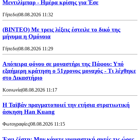
Μεντιλίμπαρ - Ημέρα κρίσης για Έσε
Γήπεδο
|
08.08.2026 11:32
(ΒΙΝΤΕΟ) Με τρεις λέξεις έστειλε το δικό της
μήνυμα η Ομόνοια
Γήπεδο
|
08.08.2026 11:29
Απόπειρα φόνου σε μοναστήρι της Πάφου: Υπό
εξαήμερη κράτηση ο 51χρονος μοναχός - Τι λέχθηκε
στο Δικαστήριο
Κοινωνία
|
08.08.2026 11:17
Η Ταϊβάν πραγματοποιεί την ετήσια στρατιωτική
άσκηση Han Kuang
Φωτογραφίες
|
08.08.2026 11:15
Έχει ζέστη; Μην κάνετε γυμναστική αυτές τις ώρες