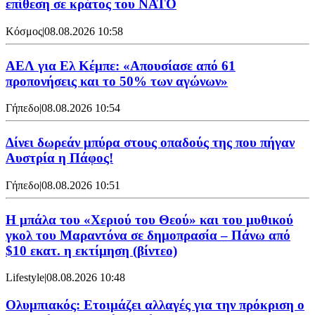
επίθεση σε κράτος του ΝΑΤΟ
Κόσμος
|
08.08.2026 10:58
ΑΕΛ για Ελ Κέμπε: «Απουσίασε από 61
προπονήσεις και το 50% των αγώνων»
Γήπεδο
|
08.08.2026 10:54
Δίνει δωρεάν μπύρα στους οπαδούς της που πήγαν
Αυστρία η Πάφος!
Γήπεδο
|
08.08.2026 10:51
Η μπάλα του «Χεριού του Θεού» και του μυθικού
γκολ του Μαραντόνα σε δημοπρασία – Πάνω από
$10 εκατ. η εκτίμηση (βίντεο)
Lifestyle
|
08.08.2026 10:48
Ολυμπιακός: Ετοιμάζει αλλαγές για την πρόκριση ο