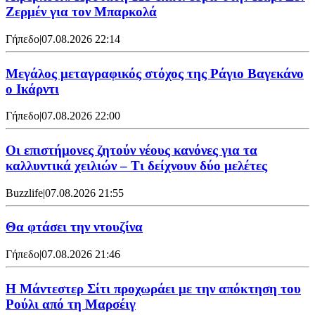
Ζερμέν για τον Μπαρκολά
Γήπεδο
|
07.08.2026 22:14
Μεγάλος μεταγραφικός στόχος της Ράγιο Βαγεκάνο
ο Ικάρντι
Γήπεδο
|
07.08.2026 22:00
Οι επιστήμονες ζητούν νέους κανόνες για τα
καλλυντικά χειλιών – Τι δείχνουν δύο μελέτες
Buzzlife
|
07.08.2026 21:55
Θα φτάσει την ντουζίνα
Γήπεδο
|
07.08.2026 21:46
Η Μάντεστερ Σίτι προχωράει με την απόκτηση του
Ρούλι από τη Μαρσέιγ