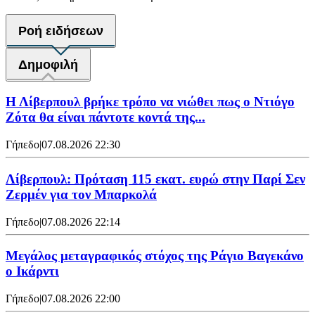
Ροή ειδήσεων
Δημοφιλή
Η Λίβερπουλ βρήκε τρόπο να νιώθει πως ο Ντιόγο
Ζότα θα είναι πάντοτε κοντά της...
Γήπεδο
|
07.08.2026 22:30
Λίβερπουλ: Πρόταση 115 εκατ. ευρώ στην Παρί Σεν
Ζερμέν για τον Μπαρκολά
Γήπεδο
|
07.08.2026 22:14
Μεγάλος μεταγραφικός στόχος της Ράγιο Βαγεκάνο
ο Ικάρντι
Γήπεδο
|
07.08.2026 22:00