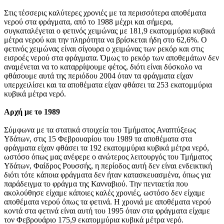
Στις τέσσερις καλύτερες χρονιές με τα περισσότερα αποθέματα
νερού στα φράγματα, από το 1988 μέχρι και σήμερα,
συγκαταλέγεται o φετινός χειμώνας με 181,9 εκατομμύρια κυβικά
μέτρα νερού και την πληρότητα να βρίσκεται ήδη στο 62,6%. Ο
φετινός χειμώνας είναι σίγουρα ο χειμώνας των ρεκόρ και στις
εισροές νερού στα φράγματα. Όμως το ρεκόρ των αποθεμάτων δεν
αναμένεται να το καταρρίψουμε φέτος, διότι είναι δύσκολο να
φθάσουμε αυτά της περιόδου 2004 όταν τα φράγματα είχαν
υπερχειλίσει και τα αποθέματα είχαν φθάσει τα 253 εκατομμύρια
κυβικά μέτρα νερό.
Αρχή με το 1989
Σύμφωνα με τα στατικά στοιχεία του Τμήματος Αναπτύξεως
Υδάτων, στις 15 Φεβρουαρίου του 1989 τα αποθέματα στα
φράγματα είχαν φθάσει τα 192 εκατομμύρια κυβικά μέτρα νερό,
ωστόσο όπως μας ανέφερε ο ανώτερος λειτουργός του Τμήματος
Υδάτων, Φαίδρος Ρουσσής, η περίοδος αυτή δεν είναι ενδεικτική
διότι τότε κάποια φράγματα δεν ήταν κατασκευασμένα, όπως για
παράδειγμα το φράγμα της Κανναβιού. Την πενταετία που
ακολούθησε είχαμε κάποιες καλές χρονιές, ωστόσο δεν είχαμε
αποθέματα νερού όπως τα φετινά. Η χρονιά με αποθέματα νερού
κοντά στα φετινά είναι αυτή του 1995 όταν στα φράγματα είχαμε
τον Φεβρουάριο 175,9 εκατομμύρια κυβικά μέτρα νερό.