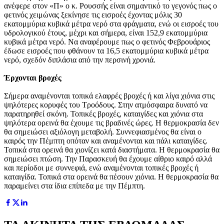
ανέφερε στον «Π» ο κ. Ρουσσής είναι σημαντικό το γεγονός πως ο
φετινός χειμώνας ξεκίνησε τις εισροές έχοντας μόλις 30
εκατομμύρια κυβικά μέτρα νερό στα φράγματα, ενώ οι εισροές του
υδρολογικού έτους, μέχρι και σήμερα, είναι 152,9 εκατομμύρια
κυβικά μέτρα νερό. Να αναφέρουμε πως ο φετινός Φεβρουάριος
έδωσε εισροές που φθάνουν τα 16,5 εκατομμύρια κυβικά μέτρα
νερό, σχεδόν διπλάσια από την περσινή χρονιά.
Έρχονται βροχές
Σήμερα αναμένονται τοπικά ελαφρές βροχές ή και λίγα χιόνια στις
ψηλότερες κορυφές του Τροόδους. Στην ατμόσφαιρα δυνατό να
παρατηρηθεί σκόνη. Τοπικές βροχές, καταιγίδες και χιόνια στα
ψηλότερα ορεινά θα έχουμε τις βραδινές ώρες. Η θερμοκρασία δεν
θα σημειώσει αξιόλογη μεταβολή. Συννεφιασμένος θα είναι ο
καιρός την Πέμπτη οπόταν και αναμένονται και πάλι καταιγίδες.
Τοπικά στα ορεινά θα χιονίζει κατά διαστήματα. Η θερμοκρασία θα
σημειώσει πτώση. Την Παρασκευή θα έχουμε αίθριο καιρό αλλά
και περίοδοι με συννεφιά, ενώ αναμένονται τοπικές βροχές ή
καταιγίδα. Τοπικά στα ορεινά θα πέσουν χιόνια. Η θερμοκρασία θα
παραμείνει στα ίδια επίπεδα με την Πέμπτη.