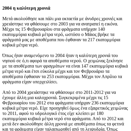
2004 η καλύτερη χρονιά
Μετά ακολούθησε και πάλι μια οκταετία με άνυδρες χρονιές και
χρειάστηκε να φθάσουμε στο 2003 για να ανατραπεί η εικόνα.
Μέχρι τις 15 Φεβρουαρίου στα φράγματα υπήρχαν 140
εκατομμύρια κυβικά μέτρα νερό, ωστόσο ο Μάιος βρήκε τα
φράγματά μας με αποθέματα που έφθαναν τα 217 εκατομμύρια
κυβικά μέτρα νερό.
Όπως ήταν αναμενόμενο το 2004 ήταν η καλύτερη χρονιά του
νησιού σε ό,τι αφορά τα αποθέματα νερού. Ο χειμώνας ξεκίνησε
με τα αποθέματα των φραγμάτων να είναι 147 εκατομμύρια κυβικά
μέτρα νερό και έτσι εύκολα μέχρι και τον Φεβρουάριο τα
αποθέματα έφθασαν τα 253 εκατομμύρια. Μέχρι τον Απρίλιο τα
φράγματα είχαν υπερχειλίσει.
Από το 2004 χρειάστηκε να φθάσουμε στο 2011-2012 για να
έχουμε άλλη μια καλοχρονιά. Συγκεκριμένα μέχρι τις 15
Φεβρουαρίου του 2012 στα φράγματα υπήρχαν 236 εκατομμύρια
κυβικά μέτρα νερό. Είχε προηγηθεί όμως ένα εξαιρετικός χειμώνας
το 2011, αφού το υδρολογικό έτος είχε κλείσει με 180
εκατομμύρια κυβικά μέτρα νερό στα φράγματα. Από το 2012 και
μετά δεν ακολούθησε άλλη χρονιά με αποθέματα όπως τα φετινά
και τα φράγματα είχαν ταλαιπωρηθεί από τη λειψυδρία. Όπως