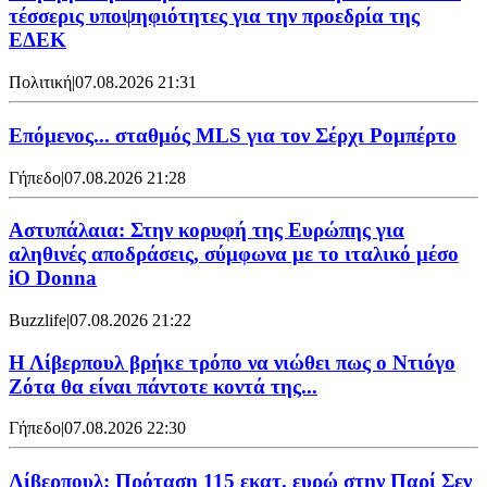
τέσσερις υποψηφιότητες για την προεδρία της
ΕΔΕΚ
Πολιτική
|
07.08.2026 21:31
Επόμενος... σταθμός MLS για τον Σέρχι Ρομπέρτο
Γήπεδο
|
07.08.2026 21:28
Αστυπάλαια: Στην κορυφή της Ευρώπης για
αληθινές αποδράσεις, σύμφωνα με το ιταλικό μέσο
iO Donna
Buzzlife
|
07.08.2026 21:22
Η Λίβερπουλ βρήκε τρόπο να νιώθει πως ο Ντιόγο
Ζότα θα είναι πάντοτε κοντά της...
Γήπεδο
|
07.08.2026 22:30
Λίβερπουλ: Πρόταση 115 εκατ. ευρώ στην Παρί Σεν