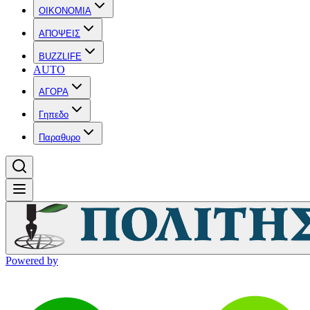
OIKONOMIA
ΑΠΟΨΕΙΣ
BUZZLIFE
AUTO
ΑΓΟΡΑ
Γηπεδο
Παραθυρο
Powered by