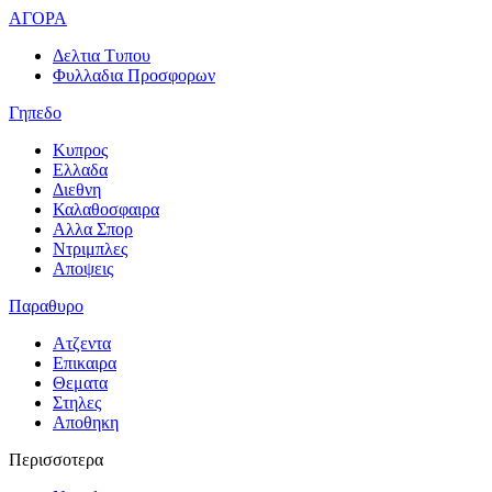
ΑΓΟΡΑ
Δελτια Τυπου
Φυλλαδια Προσφορων
Γηπεδο
Κυπρος
Ελλαδα
Διεθνη
Καλαθοσφαιρα
Αλλα Σπορ
Ντριμπλες
Αποψεις
Παραθυρο
Ατζεντα
Επικαιρα
Θεματα
Στηλες
Αποθηκη
Περισσοτερα