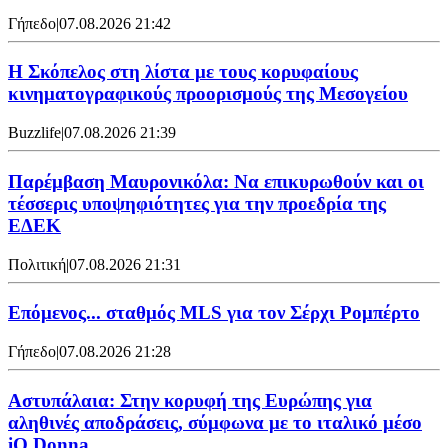
Γήπεδο
|
07.08.2026 21:42
Η Σκόπελος στη λίστα με τους κορυφαίους
κινηματογραφικούς προορισμούς της Μεσογείου
Buzzlife
|
07.08.2026 21:39
Παρέμβαση Μαυρονικόλα: Να επικυρωθούν και οι
τέσσερις υποψηφιότητες για την προεδρία της
ΕΔΕΚ
Πολιτική
|
07.08.2026 21:31
Επόμενος... σταθμός MLS για τον Σέρχι Ρομπέρτο
Γήπεδο
|
07.08.2026 21:28
Αστυπάλαια: Στην κορυφή της Ευρώπης για
αληθινές αποδράσεις, σύμφωνα με το ιταλικό μέσο
iO Donna