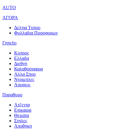
AUTO
ΑΓΟΡΑ
Δελτια Τυπου
Φυλλαδια Προσφορων
Γηπεδο
Κυπρος
Ελλαδα
Διεθνη
Καλαθοσφαιρα
Αλλα Σπορ
Ντριμπλες
Αποψεις
Παραθυρο
Ατζεντα
Επικαιρα
Θεματα
Στηλες
Αποθηκη