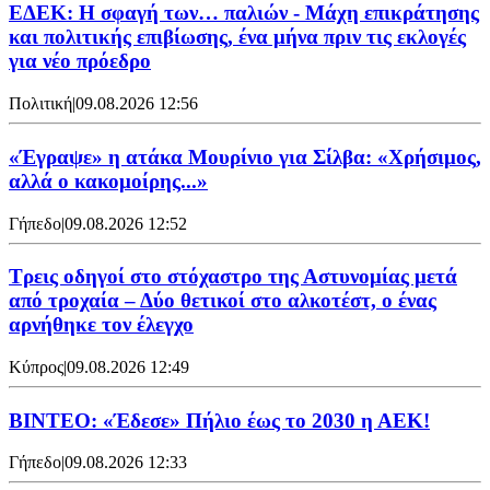
ΕΔΕΚ: Η σφαγή των… παλιών - Μάχη επικράτησης
και πολιτικής επιβίωσης, ένα μήνα πριν τις εκλογές
για νέο πρόεδρο
Πολιτική
|
09.08.2026 12:56
«Έγραψε» η ατάκα Μουρίνιο για Σίλβα: «Χρήσιμος,
αλλά ο κακομοίρης...»
Γήπεδο
|
09.08.2026 12:52
Τρεις οδηγοί στο στόχαστρο της Αστυνομίας μετά
από τροχαία – Δύο θετικοί στο αλκοτέστ, ο ένας
αρνήθηκε τον έλεγχο
Κύπρος
|
09.08.2026 12:49
ΒΙΝΤΕΟ: «Έδεσε» Πήλιο έως το 2030 η ΑΕΚ!
Γήπεδο
|
09.08.2026 12:33