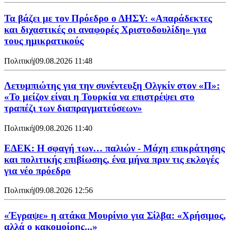
Τα βάζει με τον Πρόεδρο ο ΔΗΣΥ: «Απαράδεκτες
και διχαστικές οι αναφορές Χριστοδουλίδη» για
τους ημικρατικούς
Πολιτική
|
09.08.2026 11:48
Λετυμπιώτης για την συνέντευξη Ολγκίν στον «Π»:
«Το μείζον είναι η Τουρκία να επιστρέψει στο
τραπέζι των διαπραγματεύσεων»
Πολιτική
|
09.08.2026 11:40
ΕΔΕΚ: Η σφαγή των… παλιών - Μάχη επικράτησης
και πολιτικής επιβίωσης, ένα μήνα πριν τις εκλογές
για νέο πρόεδρο
Πολιτική
|
09.08.2026 12:56
«Έγραψε» η ατάκα Μουρίνιο για Σίλβα: «Χρήσιμος,
αλλά ο κακομοίρης...»