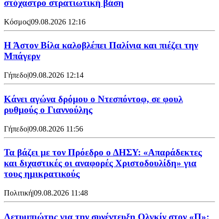
στόχαστρο στρατιωτική βάση
Κόσμος
|
09.08.2026 12:16
Η Άστον Βίλα καλοβλέπει Παλίνια και πιέζει την
Μπάγερν
Γήπεδο
|
09.08.2026 12:14
Kάνει αγώνα δρόμου ο Ντεσπόντοφ, σε φουλ
ρυθμούς ο Γιαννούλης
Γήπεδο
|
09.08.2026 11:56
Τα βάζει με τον Πρόεδρο ο ΔΗΣΥ: «Απαράδεκτες
και διχαστικές οι αναφορές Χριστοδουλίδη» για
τους ημικρατικούς
Πολιτική
|
09.08.2026 11:48
Λετυμπιώτης για την συνέντευξη Ολγκίν στον «Π»: