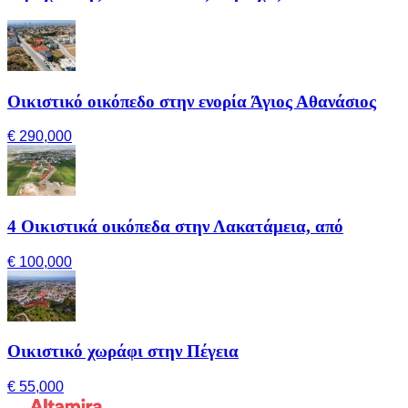
Οικιστικό οικόπεδο στην ενορία Άγιος Αθανάσιος
€ 290,000
4 Οικιστικά οικόπεδα στην Λακατάμεια, από
€ 100,000
Οικιστικό χωράφι στην Πέγεια
€ 55,000