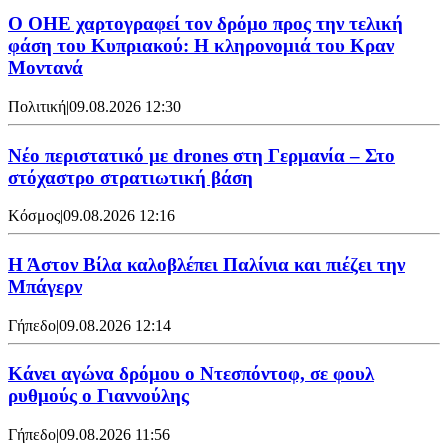
Ο ΟΗΕ χαρτογραφεί τον δρόμο προς την τελική
φάση του Κυπριακού: Η κληρονομιά του Κραν
Μοντανά
Πολιτική
|
09.08.2026 12:30
Νέο περιστατικό με drones στη Γερμανία – Στο
στόχαστρο στρατιωτική βάση
Κόσμος
|
09.08.2026 12:16
Η Άστον Βίλα καλοβλέπει Παλίνια και πιέζει την
Μπάγερν
Γήπεδο
|
09.08.2026 12:14
Kάνει αγώνα δρόμου ο Ντεσπόντοφ, σε φουλ
ρυθμούς ο Γιαννούλης
Γήπεδο
|
09.08.2026 11:56