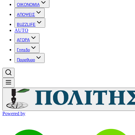
OIKONOMIA
ΑΠΟΨΕΙΣ
BUZZLIFE
AUTO
ΑΓΟΡΑ
Γηπεδο
Παραθυρο
Powered by