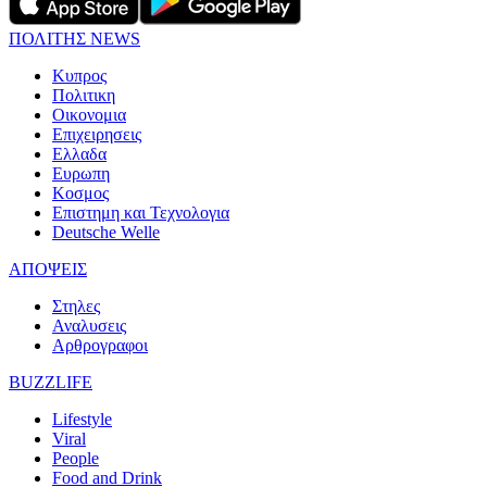
ΠΟΛΙΤΗΣ NEWS
Κυπρος
Πολιτικη
Οικονομια
Επιχειρησεις
Ελλαδα
Ευρωπη
Κοσμος
Επιστημη και Τεχνολογια
Deutsche Welle
ΑΠΟΨΕΙΣ
Στηλες
Αναλυσεις
Αρθρογραφοι
BUZZLIFE
Lifestyle
Viral
People
Food and Drink