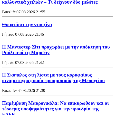
καλλυντικά χειλιών – Τι δείχνουν δύο μελέτες
Buzzlife
|
07.08.2026 21:55
Θα φτάσει την ντουζίνα
Γήπεδο
|
07.08.2026 21:46
Η Μάντεστερ Σίτι προχωράει με την απόκτηση του
Ρούλι από τη Μαρσέιγ
Γήπεδο
|
07.08.2026 21:42
Η Σκόπελος στη λίστα με τους κορυφαίους
κινηματογραφικούς προορισμούς της Μεσογείου
Buzzlife
|
07.08.2026 21:39
Παρέμβαση Μαυρονικόλα: Να επικυρωθούν και οι
τέσσερις υποψηφιότητες για την προεδρία της
ΕΔΕΚ