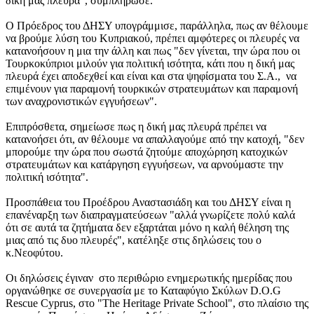
δική μας πλευρά", συμπλήρωσε.
Ο Πρόεδρος του ΔΗΣΥ υπογράμμισε, παράλληλα, πως αν θέλουμε
να βρούμε λύση του Κυπριακού, πρέπει αμφότερες οι πλευρές να
κατανοήσουν η μια την άλλη και πως "δεν γίνεται, την ώρα που οι
Τουρκοκύπριοι μιλούν για πολιτική ισότητα, κάτι που η δική μας
πλευρά έχει αποδεχθεί και είναι και στα ψηφίσματα του Σ.Α., να
επιμένουν για παραμονή τουρκικών στρατευμάτων και παραμονή
των αναχρονιστικών εγγυήσεων".
Επιπρόσθετα, σημείωσε πως η δική μας πλευρά πρέπει να
κατανοήσει ότι, αν θέλουμε να απαλλαγούμε από την κατοχή, "δεν
μπορούμε την ώρα που σωστά ζητούμε αποχώρηση κατοχικών
στρατευμάτων και κατάργηση εγγυήσεων, να αρνούμαστε την
πολιτική ισότητα".
Προσπάθεια του Προέδρου Αναστασιάδη και του ΔΗΣΥ είναι η
επανέναρξη των διαπραγματεύσεων "αλλά γνωρίζετε πολύ καλά
ότι σε αυτά τα ζητήματα δεν εξαρτάται μόνο η καλή θέληση της
μιας από τις δυο πλευρές", κατέληξε στις δηλώσεις του ο
κ.Νεοφύτου.
Οι δηλώσεις έγιναν στο περιθώριο ενημερωτικής ημερίδας που
οργανώθηκε σε συνεργασία με το Καταφύγιο Σκύλων D.O.G
Rescue Cyprus, στο "The Heritage Private School", στο πλαίσιο της