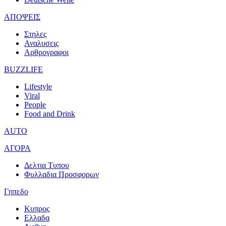
ΑΠΟΨΕΙΣ
Στηλες
Αναλυσεις
Αρθρογραφοι
BUZZLIFE
Lifestyle
Viral
People
Food and Drink
AUTO
ΑΓΟΡΑ
Δελτια Τυπου
Φυλλαδια Προσφορων
Γηπεδο
Κυπρος
Ελλαδα