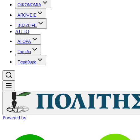
OIKONOMIA
ΑΠΟΨΕΙΣ
BUZZLIFE
AUTO
ΑΓΟΡΑ
Γηπεδο
Παραθυρο
Powered by