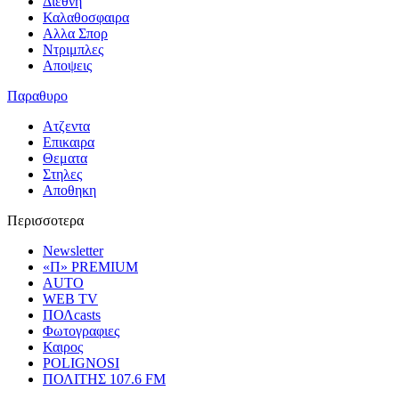
Διεθνη
Καλαθοσφαιρα
Αλλα Σπορ
Ντριμπλες
Αποψεις
Παραθυρο
Ατζεντα
Επικαιρα
Θεματα
Στηλες
Αποθηκη
Περισσοτερα
Newsletter
«Π» PREMIUM
AUTO
WEB TV
ΠΟΛcasts
Φωτογραφιες
Καιρος
POLIGNOSI
ΠΟΛΙΤΗΣ 107.6 FM