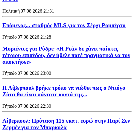
Πολιτική
|
07.08.2026 21:31
Επόμενος... σταθμός MLS για τον Σέρχι Ρομπέρτο
Γήπεδο
|
07.08.2026 21:28
Μοριέντες για Ρόδρι: «Η Ρεάλ δε χάνει παίκτες
τέτοιου επιπέδου, δεν ήθελε ποτέ πραγματικά να τον
αποκτήσει»
Γήπεδο
|
07.08.2026 23:00
Η Λίβερπουλ βρήκε τρόπο να νιώθει πως ο Ντιόγο
Ζότα θα είναι πάντοτε κοντά της...
Γήπεδο
|
07.08.2026 22:30
Λίβερπουλ: Πρόταση 115 εκατ. ευρώ στην Παρί Σεν
Ζερμέν για τον Μπαρκολά