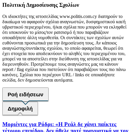
Πολιτική Δημοσίευσης Σχολίων
Οι ιδιοκτήτες της ιστοσελίδας www.politis.com.cy διατηρούν το
δικαίωμα να αφαιρούν σχόλια αναγνωστών, δυσφημιστικού και/ή
υβριστικού περιεχομένου, ή/και σχόλια που μπορούν να εκληφθεί
ότι υποκινούν το μίσος/τον ρατσισμό ή που παραβιάζουν
οποιαδήποτε άλλη νομοθεσία. Οι συντάκτες των σχολίων αυτών
ευθύνονται προσωπικά για την δημοσίευση τους. Αν κάποιος
αναγνώστης/συντάκτης σχολίου, το οποίο αφαιρείται, θεωρεί ότι
έχει στοιχεία που αποδεικνύουν το αληθές του περιεχομένου του,
μπορεί να τα αποστείλει στην διεύθυνση της ιστοσελίδας για να
διερευνηθούν. Προτρέπουμε τους αναγνώστες μας να κάνουν
report / flag σχόλια που πιστεύουν ότι παραβιάζουν τους πιο πάνω
κανόνες. Σχόλια που περιέχουν URL / links σε οποιαδήποτε
σελίδα, δεν δημοσιεύονται αυτόματα.
Ροή ειδήσεων
Δημοφιλή
Μοριέντες για Ρόδρι: «Η Ρεάλ δε χάνει παίκτες
τέτοιου επιπέδου, δεν ήθελε ποτέ πραγματικά να τον