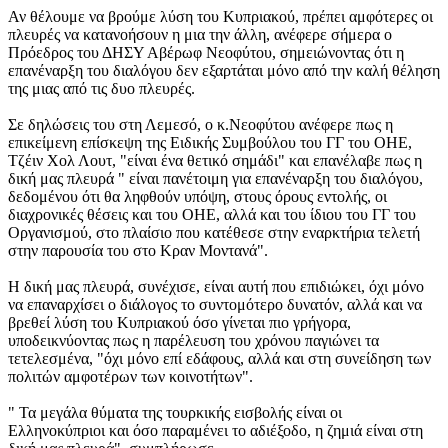
Αν θέλουμε να βρούμε λύση του Κυπριακού, πρέπει αμφότερες οι
πλευρές να κατανοήσουν η μια την άλλη, ανέφερε σήμερα ο
Πρόεδρος του ΔΗΣΥ Αβέρωφ Νεοφύτου, σημειώνοντας ότι η
επανέναρξη του διαλόγου δεν εξαρτάται μόνο από την καλή θέληση
της μιας από τις δυο πλευρές.
Σε δηλώσεις του στη Λεμεσό, ο κ.Νεοφύτου ανέφερε πως η
επικείμενη επίσκεψη της Ειδικής Συμβούλου του ΓΓ του ΟΗΕ,
Τζέιν Χολ Λουτ, "είναι ένα θετικό σημάδι" και επανέλαβε πως η
δική μας πλευρά " είναι πανέτοιμη για επανέναρξη του διαλόγου,
δεδομένου ότι θα ληφθούν υπόψη, στους όρους εντολής, οι
διαχρονικές θέσεις και του ΟΗΕ, αλλά και του ίδιου του ΓΓ του
Οργανισμού, στο πλαίσιο που κατέθεσε στην εναρκτήρια τελετή
στην παρουσία του στο Κραν Μοντανά".
Η δική μας πλευρά, συνέχισε, είναι αυτή που επιδιώκει, όχι μόνο
να επαναρχίσει ο διάλογος το συντομότερο δυνατόν, αλλά και να
βρεθεί λύση του Κυπριακού όσο γίνεται πιο γρήγορα,
υποδεικνύοντας πως η παρέλευση του χρόνου παγιώνει τα
τετελεσμένα, "όχι μόνο επί εδάφους, αλλά και στη συνείδηση των
πολιτών αμφοτέρων των κοινοτήτων".
" Τα μεγάλα θύματα της τουρκικής εισβολής είναι οι
Ελληνοκύπριοι και όσο παραμένει το αδιέξοδο, η ζημιά είναι στη