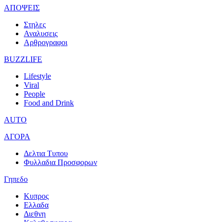
ΑΠΟΨΕΙΣ
Στηλες
Αναλυσεις
Αρθρογραφοι
BUZZLIFE
Lifestyle
Viral
People
Food and Drink
AUTO
ΑΓΟΡΑ
Δελτια Τυπου
Φυλλαδια Προσφορων
Γηπεδο
Κυπρος
Ελλαδα
Διεθνη