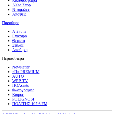
Καλαθοσφαιρα
Αλλα Σπορ
Ντριμπλες
Αποψεις
Παραθυρο
Ατζεντα
Επικαιρα
Θεματα
Στηλες
Αποθηκη
Περισσοτερα
Newsletter
«Π» PREMIUM
AUTO
WEB TV
ΠΟΛcasts
Φωτογραφιες
Καιρος
POLIGNOSI
ΠΟΛΙΤΗΣ 107.6 FM