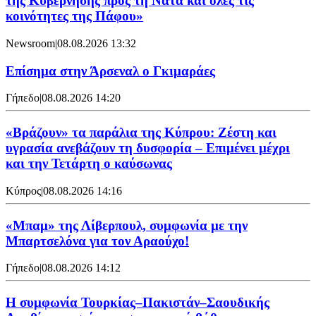
της Κυβέρνησης προς τη Νατά και όλες τις
κοινότητες της Πάφου»
Newsroom
|
08.08.2026 13:32
Επίσημα στην Άρσεναλ ο Γκιμαράες
Γήπεδο
|
08.08.2026 14:20
«Βράζουν» τα παράλια της Κύπρου: Ζέστη και
υγρασία ανεβάζουν τη δυσφορία – Επιμένει μέχρι
και την Τετάρτη ο καύσωνας
Κύπρος
|
08.08.2026 14:16
«Μπαμ» της Λίβερπουλ, συμφωνία με την
Μπαρτσελόνα για τον Αραούχο!
Γήπεδο
|
08.08.2026 14:12
Η συμφωνία Τουρκίας–Πακιστάν–Σαουδικής