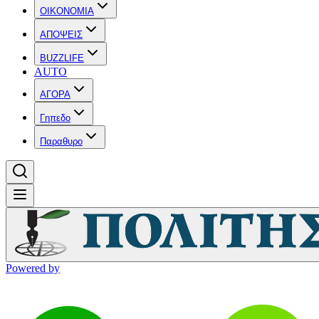
OIKONOMIA
ΑΠΟΨΕΙΣ
BUZZLIFE
AUTO
ΑΓΟΡΑ
Γηπεδο
Παραθυρο
Powered by