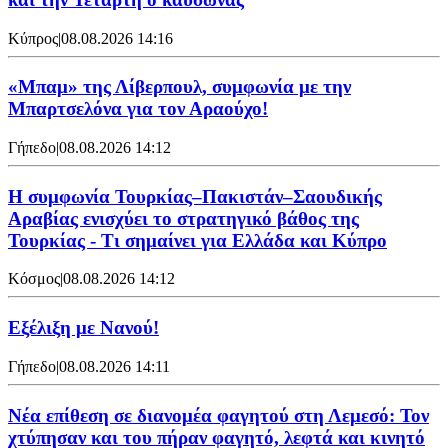
Κύπρος
|
08.08.2026 14:16
«Μπαμ» της Λίβερπουλ, συμφωνία με την
Μπαρτσελόνα για τον Αραούχο!
Γήπεδο
|
08.08.2026 14:12
Η συμφωνία Τουρκίας–Πακιστάν–Σαουδικής
Αραβίας ενισχύει το στρατηγικό βάθος της
Τουρκίας - Τι σημαίνει για Ελλάδα και Κύπρο
Κόσμος
|
08.08.2026 14:12
Εξέλιξη με Νανού!
Γήπεδο
|
08.08.2026 14:11
Νέα επίθεση σε διανομέα φαγητού στη Λεμεσό: Τον
χτύπησαν και του πήραν φαγητό, λεφτά και κινητό