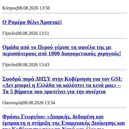
Κύπρος
|
08.08.2026 13:56
Ο Ρομέρο θέλει Άρσεναλ!
Γήπεδο
|
08.08.2026 13:51
Ομάδα από το Περού γέμισε τη φανέλα της με
περισσότερους από 1000 διαφορετικούς χορηγούς!
Γήπεδο
|
08.08.2026 13:43
Σφοδρά πυρά ΔΗΣΥ στην Κυβέρνηση για τον GSI:
«Δεν μπορεί η Ελλάδα να καλύπτει τα κενά μας» –
Τα 5 βήματα που προτείνει για την συνέχεια
Οικονομία
|
08.08.2026 13:34
Φρόσω Γεωργίου: «Διαρκής, δεδομένη και
έμπρακτη η στήριξη της Επαρχιακής Διοίκησης και