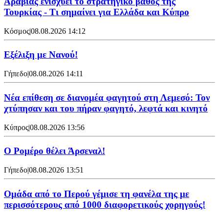
Αραβίας ενισχύει το στρατηγικό βάθος της
Τουρκίας - Τι σημαίνει για Ελλάδα και Κύπρο
Κόσμος
|
08.08.2026 14:12
Εξέλιξη με Νανού!
Γήπεδο
|
08.08.2026 14:11
Νέα επίθεση σε διανομέα φαγητού στη Λεμεσό: Τον
χτύπησαν και του πήραν φαγητό, λεφτά και κινητό
Κύπρος
|
08.08.2026 13:56
Ο Ρομέρο θέλει Άρσεναλ!
Γήπεδο
|
08.08.2026 13:51
Ομάδα από το Περού γέμισε τη φανέλα της με
περισσότερους από 1000 διαφορετικούς χορηγούς!