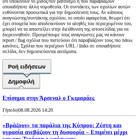
ότι υποκινούν το μίσος/τον ρατσισμό ή που παραβιάζουν
οποιαδήποτε άλλη νομοθεσία. Οι συντάκτες των σχολίων αυτών
ευθύνονται προσωπικά για την δημοσίευση τους. Αν κάποιος
αναγνώστης/συντάκτης σχολίου, το οποίο αφαιρείται, θεωρεί ότι
έχει στοιχεία που αποδεικνύουν το αληθές του περιεχομένου του,
μπορεί να τα αποστείλει στην διεύθυνση της ιστοσελίδας για να
διερευνηθούν. Προτρέπουμε τους αναγνώστες μας να κάνουν
report / flag σχόλια που πιστεύουν ότι παραβιάζουν τους πιο πάνω
κανόνες. Σχόλια που περιέχουν URL / links σε οποιαδήποτε
σελίδα, δεν δημοσιεύονται αυτόματα.
Ροή ειδήσεων
Δημοφιλή
Επίσημα στην Άρσεναλ ο Γκιμαράες
Γήπεδο
|
08.08.2026 14:20
«Βράζουν» τα παράλια της Κύπρου: Ζέστη και
υγρασία ανεβάζουν τη δυσφορία – Επιμένει μέχρι
και την Τετάρτη ο καύσωνας