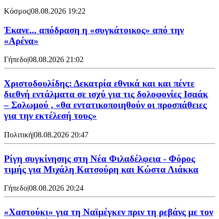
Κόσμος
|
08.08.2026 19:22
Έκανε... απόδραση η «συγκάτοικος» από την
«Αρένα»
Γήπεδο
|
08.08.2026 21:02
Χριστοδουλίδης: Δεκατρία εθνικά και και πέντε
διεθνή εντάλματα σε ισχύ για τις δολοφονίες Ισαάκ
– Σολωμού , «θα εντατικοποιηθούν οι προσπάθειες
για την εκτέλεσή τους»
Πολιτική
|
08.08.2026 20:47
Ρίγη συγκίνησης στη Νέα Φιλαδέλφεια - Φόρος
τιμής για Μιχάλη Κατσούρη και Κώστα Λιάκκα
Γήπεδο
|
08.08.2026 20:24
«Χαστούκι» για τη Ναϊμέγκεν πριν τη ρεβάνς με τον