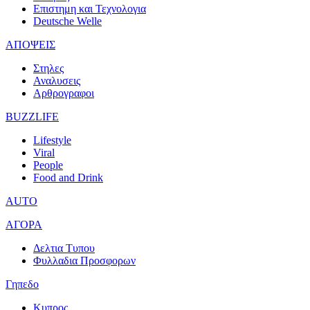
Επιστημη και Τεχνολογια
Deutsche Welle
ΑΠΟΨΕΙΣ
Στηλες
Αναλυσεις
Αρθρογραφοι
BUZZLIFE
Lifestyle
Viral
People
Food and Drink
AUTO
ΑΓΟΡΑ
Δελτια Τυπου
Φυλλαδια Προσφορων
Γηπεδο
Κυπρος