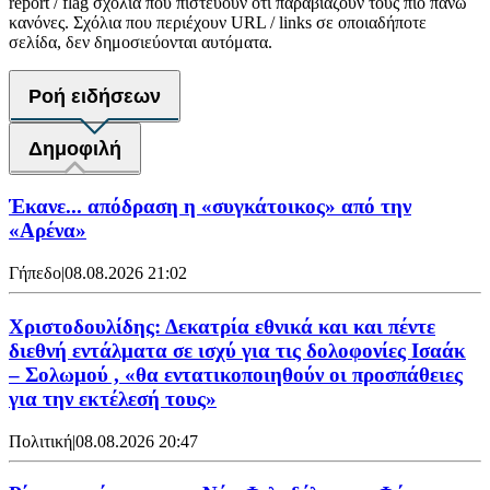
report / flag σχόλια που πιστεύουν ότι παραβιάζουν τους πιο πάνω
κανόνες. Σχόλια που περιέχουν URL / links σε οποιαδήποτε
σελίδα, δεν δημοσιεύονται αυτόματα.
Ροή ειδήσεων
Δημοφιλή
Έκανε... απόδραση η «συγκάτοικος» από την
«Αρένα»
Γήπεδο
|
08.08.2026 21:02
Χριστοδουλίδης: Δεκατρία εθνικά και και πέντε
διεθνή εντάλματα σε ισχύ για τις δολοφονίες Ισαάκ
– Σολωμού , «θα εντατικοποιηθούν οι προσπάθειες
για την εκτέλεσή τους»
Πολιτική
|
08.08.2026 20:47