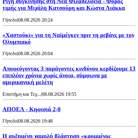
Ρίγη συγκίνησης στη Νέα Φιλαδέλφεια - Φόρος
τιμής για Μιχάλη Κατσούρη και Κώστα Λιάκκα
Γήπεδο
|
08.08.2026 20:24
«Χαστούκι» για τη Ναϊμέγκεν πριν τη ρεβάνς με τον
Ολυμπιακό
Γήπεδο
|
08.08.2026 20:04
Αποφεύγοντας 3 παράγοντες κινδύνου κερδίζουμε 13
επιπλέον χρόνια χωρίς άνοια, σύμφωνα με
αμερικανική μελέτη
Επιστήμη και Τεχ...
|
08.08.2026 19:55
ΑΠΟΕΛ - Κηφισιά 2-0
Γήπεδο
|
08.08.2026 19:48
Η αυξημένη χαμηλή βλάστηση «κρυμμένος