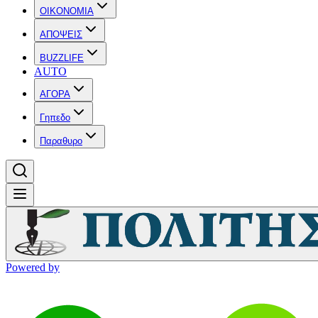
OIKONOMIA
ΑΠΟΨΕΙΣ
BUZZLIFE
AUTO
ΑΓΟΡΑ
Γηπεδο
Παραθυρο
Powered by