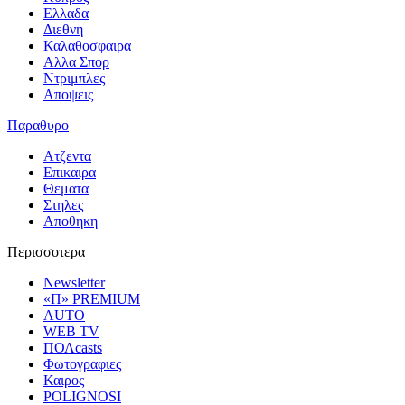
Ελλαδα
Διεθνη
Καλαθοσφαιρα
Αλλα Σπορ
Ντριμπλες
Αποψεις
Παραθυρο
Ατζεντα
Επικαιρα
Θεματα
Στηλες
Αποθηκη
Περισσοτερα
Newsletter
«Π» PREMIUM
AUTO
WEB TV
ΠΟΛcasts
Φωτογραφιες
Καιρος
POLIGNOSI