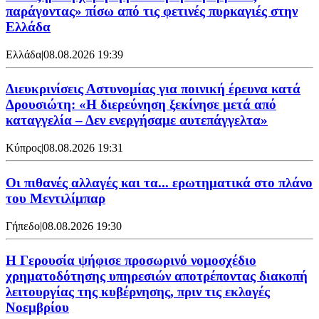
παράγοντας» πίσω από τις φετινές πυρκαγιές στην
Ελλάδα
Ελλάδα
|
08.08.2026 19:39
Διευκρινίσεις Αστυνομίας για ποινική έρευνα κατά
Δρουσιώτη: «Η διερεύνηση ξεκίνησε μετά από
καταγγελία – Δεν ενεργήσαμε αυτεπάγγελτα»
Κύπρος
|
08.08.2026 19:31
Οι πιθανές αλλαγές και τα... ερωτηματικά στο πλάνο
του Μεντιλίμπαρ
Γήπεδο
|
08.08.2026 19:30
Η Γερουσία ψήφισε προσωρινό νομοσχέδιο
χρηματοδότησης υπηρεσιών αποτρέποντας διακοπή
λειτουργίας της κυβέρνησης, πριν τις εκλογές
Νοεμβρίου