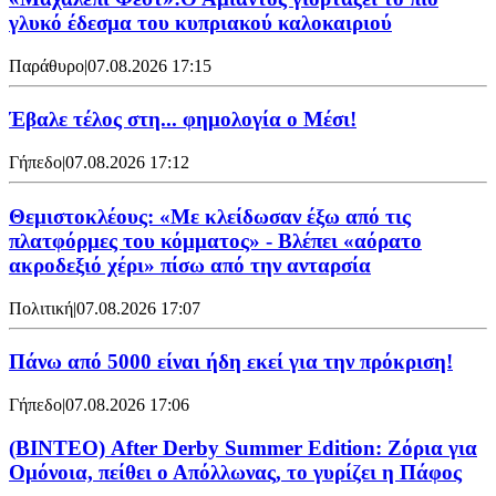
γλυκό έδεσμα του κυπριακού καλοκαιριού
Παράθυρο
|
07.08.2026 17:15
Έβαλε τέλος στη... φημολογία o Μέσι!
Γήπεδο
|
07.08.2026 17:12
Θεμιστοκλέους: «Με κλείδωσαν έξω από τις
πλατφόρμες του κόμματος» - Βλέπει «αόρατο
ακροδεξιό χέρι» πίσω από την ανταρσία
Πολιτική
|
07.08.2026 17:07
Πάνω από 5000 είναι ήδη εκεί για την πρόκριση!
Γήπεδο
|
07.08.2026 17:06
(ΒΙΝΤΕΟ) After Derby Summer Edition: Ζόρια για
Ομόνοια, πείθει ο Απόλλωνας, το γυρίζει η Πάφος