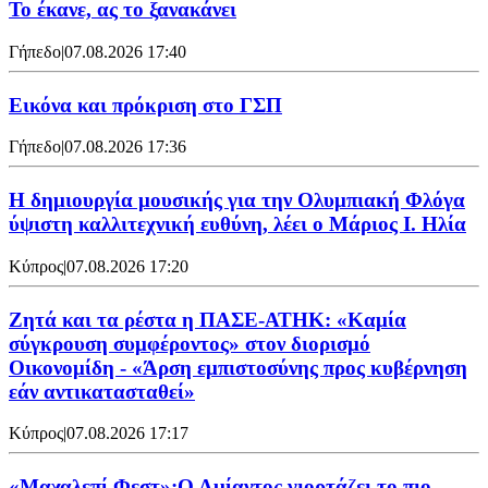
Το έκανε, ας το ξανακάνει
Γήπεδο
|
07.08.2026 17:40
Εικόνα και πρόκριση στο ΓΣΠ
Γήπεδο
|
07.08.2026 17:36
Η δημιουργία μουσικής για την Ολυμπιακή Φλόγα
ύψιστη καλλιτεχνική ευθύνη, λέει ο Μάριος Ι. Ηλία
Κύπρος
|
07.08.2026 17:20
Ζητά και τα ρέστα η ΠΑΣΕ-ΑΤΗΚ: «Καμία
σύγκρουση συμφέροντος» στον διορισμό
Οικονομίδη - «Άρση εμπιστοσύνης προς κυβέρνηση
εάν αντικατασταθεί»
Κύπρος
|
07.08.2026 17:17
«Μαχαλεπί Φεστ»:Ο Αμίαντος γιορτάζει το πιο