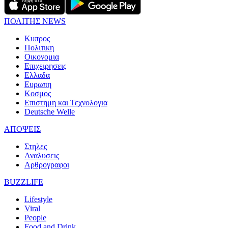
ΠΟΛΙΤΗΣ NEWS
Κυπρος
Πολιτικη
Οικονομια
Επιχειρησεις
Ελλαδα
Ευρωπη
Κοσμος
Επιστημη και Τεχνολογια
Deutsche Welle
ΑΠΟΨΕΙΣ
Στηλες
Αναλυσεις
Αρθρογραφοι
BUZZLIFE
Lifestyle
Viral
People
Food and Drink