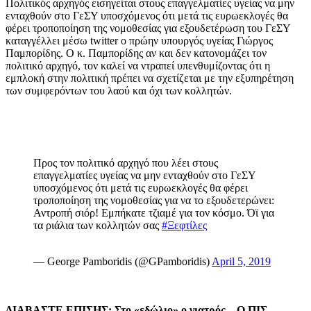
Πολιτικός αρχηγός εισηγείται στους επαγγελματίες υγείας να μην
ενταχθούν στο ΓεΣΥ υποσχόμενος ότι μετά τις ευρωεκλογές θα
φέρει τροποποίηση της νομοθεσίας για εξουδετέρωση του ΓεΣΥ
καταγγέλλει μέσω twitter ο πρώην υπουργός υγείας Γιώργος
Παμπορίδης. Ο κ. Παμπορίδης αν και δεν κατονομάζει τον
πολιτικό αρχηγό, τον καλεί να ντραπεί υπενθυμίζοντας ότι η
εμπλοκή στην πολιτική πρέπει να σχετίζεται με την εξυπηρέτηση
των συμφερόντων του λαού και όχι των κολλητών.
Προς τον πολιτικό αρχηγό που λέει στους
επαγγελματίες υγείας να μην ενταχθούν στο ΓεΣΥ
υποσχόμενος ότι μετά τις ευρωεκλογές θα φέρει
τροποποίηση της νομοθεσίας για να το εξουδετερώνει:
Αντροπή σιόρ! Εμπήκατε τζιαμέ για τον κόσμο. Όϊ για
τα ριάλια των κολλητών σας
#Ξεφτίλες
— George Pamboridis (@GPamboridis)
April 5, 2019
ΔΙΑΒΑΣΤΕ ΕΠΙΣΗΣ: Στο «εδώλιο» o γιατρός – Ο ΠΙΣ