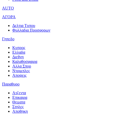
AUTO
ΑΓΟΡΑ
Δελτια Τυπου
Φυλλαδια Προσφορων
Γηπεδο
Κυπρος
Ελλαδα
Διεθνη
Καλαθοσφαιρα
Αλλα Σπορ
Ντριμπλες
Αποψεις
Παραθυρο
Ατζεντα
Επικαιρα
Θεματα
Στηλες
Αποθηκη