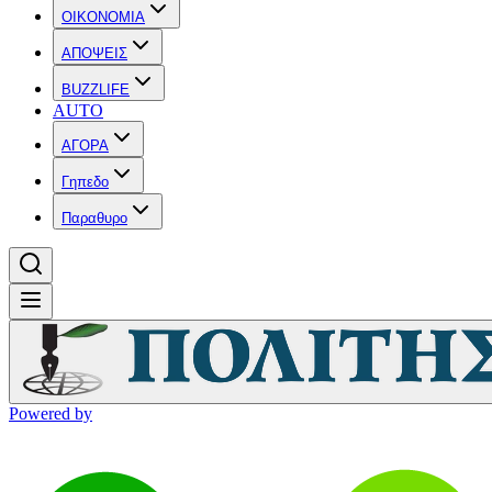
OIKONOMIA
ΑΠΟΨΕΙΣ
BUZZLIFE
AUTO
ΑΓΟΡΑ
Γηπεδο
Παραθυρο
Powered by