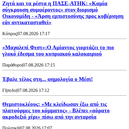
Ζητά και τα ρέστα η ΠΑΣΕ-ΑΤΗΚ: «Καμία
σύγκρουση συμφέροντος» στον διορισμό
Οικονομίδη - «Άρση εμπιστοσύνης προς κυβέρνηση
εάν αντικατασταθεί»
Κύπρος
|
07.08.2026 17:17
«Μαχαλεπί Φεστ»:Ο Αμίαντος γιορτάζει το πιο
γλυκό έδεσμα του κυπριακού καλοκαιριού
Παράθυρο
|
07.08.2026 17:15
Έβαλε τέλος στη... φημολογία o Μέσι!
Γήπεδο
|
07.08.2026 17:12
Θεμιστοκλέους: «Με κλείδωσαν έξω από τις
πλατφόρμες του κόμματος» - Βλέπει «αόρατο
ακροδεξιό χέρι» πίσω από την ανταρσία
Πολιτική
|
07.08.2026 17:07