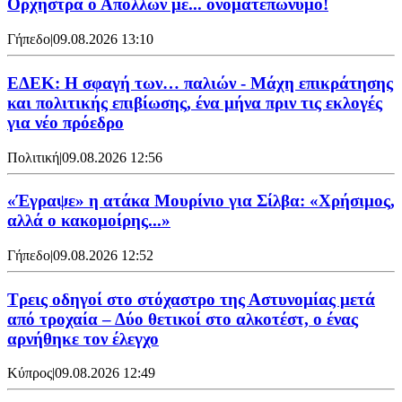
Ορχήστρα o Aπόλλων με... ονοματεπώνυμο!
Γήπεδο
|
09.08.2026 13:10
ΕΔΕΚ: Η σφαγή των… παλιών - Μάχη επικράτησης
και πολιτικής επιβίωσης, ένα μήνα πριν τις εκλογές
για νέο πρόεδρο
Πολιτική
|
09.08.2026 12:56
«Έγραψε» η ατάκα Μουρίνιο για Σίλβα: «Χρήσιμος,
αλλά ο κακομοίρης...»
Γήπεδο
|
09.08.2026 12:52
Τρεις οδηγοί στο στόχαστρο της Αστυνομίας μετά
από τροχαία – Δύο θετικοί στο αλκοτέστ, ο ένας
αρνήθηκε τον έλεγχο
Κύπρος
|
09.08.2026 12:49