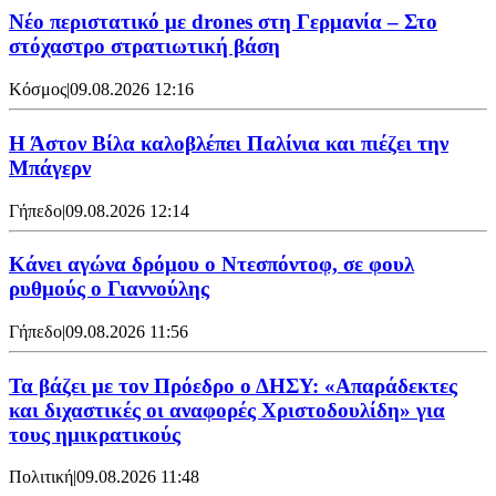
Νέο περιστατικό με drones στη Γερμανία – Στο
στόχαστρο στρατιωτική βάση
Κόσμος
|
09.08.2026 12:16
Η Άστον Βίλα καλοβλέπει Παλίνια και πιέζει την
Μπάγερν
Γήπεδο
|
09.08.2026 12:14
Kάνει αγώνα δρόμου ο Ντεσπόντοφ, σε φουλ
ρυθμούς ο Γιαννούλης
Γήπεδο
|
09.08.2026 11:56
Τα βάζει με τον Πρόεδρο ο ΔΗΣΥ: «Απαράδεκτες
και διχαστικές οι αναφορές Χριστοδουλίδη» για
τους ημικρατικούς
Πολιτική
|
09.08.2026 11:48