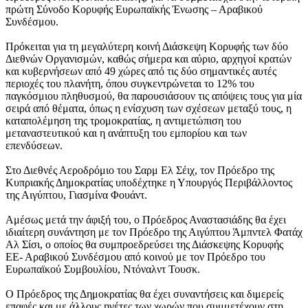
πρώτη Σύνοδο Κορυφής Ευρωπαϊκής Ένωσης – Αραβικού
Συνδέσμου.
Πρόκειται για τη μεγαλύτερη κοινή Διάσκεψη Κορυφής των δύο
Διεθνών Οργανισμών, καθώς σήμερα και αύριο, αρχηγοί κρατών
και κυβερνήσεων από 49 χώρες από τις δύο σημαντικές αυτές
περιοχές του πλανήτη, όπου συγκεντρώνεται το 12% του
παγκόσμιου πληθυσμού, θα παρουσιάσουν τις απόψεις τους για μία
σειρά από θέματα, όπως η ενίσχυση των σχέσεων μεταξύ τους, η
καταπολέμηση της τρομοκρατίας, η αντιμετώπιση του
μεταναστευτικού και η ανάπτυξη του εμπορίου και των
επενδύσεων.
Στο Διεθνές Αεροδρόμιο του Σαρμ Ελ Σέιχ, τον Πρόεδρο της
Κυπριακής Δημοκρατίας υποδέχτηκε η Υπουργός Περιβάλλοντος
της Αιγύπτου, Γιασμίνα Φουάντ.
Αμέσως μετά την άφιξή του, ο Πρόεδρος Αναστασιάδης θα έχει
ιδιαίτερη συνάντηση με τον Πρόεδρο της Αιγύπτου Άμπντελ Φατάχ
Αλ Σίσι, ο οποίος θα συμπροεδρεύσει της Διάσκεψης Κορυφής
ΕΕ- Αραβικού Συνδέσμου από κοινού με τον Πρόεδρο του
Ευρωπαϊκού Συμβουλίου, Ντόναλντ Τουσκ.
Ο Πρόεδρος της Δημοκρατίας θα έχει συναντήσεις και διμερείς
επαφές και με άλλους ηγέτες των χωρών που συμμετέχουν στη