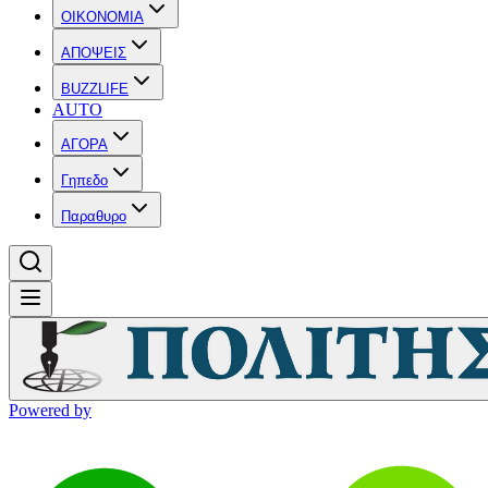
OIKONOMIA
ΑΠΟΨΕΙΣ
BUZZLIFE
AUTO
ΑΓΟΡΑ
Γηπεδο
Παραθυρο
Powered by