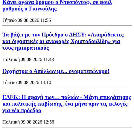
Kάνει αγώνα δρόμου ο Ντεσπόντοφ, σε φουλ
ρυθμούς ο Γιαννούλης
Γήπεδο
|
09.08.2026 11:56
Τα βάζει με τον Πρόεδρο ο ΔΗΣΥ: «Απαράδεκτες
και διχαστικές οι αναφορές Χριστοδουλίδη» για
τους ημικρατικούς
Πολιτική
|
09.08.2026 11:48
Ορχήστρα o Aπόλλων με... ονοματεπώνυμο!
Γήπεδο
|
09.08.2026 13:10
ΕΔΕΚ: Η σφαγή των… παλιών - Μάχη επικράτησης
και πολιτικής επιβίωσης, ένα μήνα πριν τις εκλογές
για νέο πρόεδρο
Πολιτική
|
09.08.2026 12:56