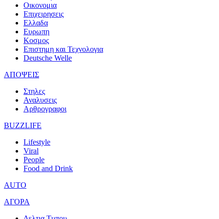
Οικονομια
Επιχειρησεις
Ελλαδα
Ευρωπη
Κοσμος
Επιστημη και Τεχνολογια
Deutsche Welle
ΑΠΟΨΕΙΣ
Στηλες
Αναλυσεις
Αρθρογραφοι
BUZZLIFE
Lifestyle
Viral
People
Food and Drink
AUTO
ΑΓΟΡΑ
Δελτια Τυπου