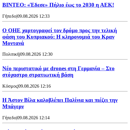
ΒΙΝΤΕΟ: «Έδεσε» Πήλιο έως το 2030 η ΑΕΚ!
Γήπεδο
|
09.08.2026 12:33
Ο ΟΗΕ χαρτογραφεί τον δρόμο προς την τελική
φάση του Κυπριακού: Η κληρονομιά του Κραν
Μοντανά
Πολιτική
|
09.08.2026 12:30
Νέο περιστατικό με drones στη Γερμανία – Στο
στόχαστρο στρατιωτική βάση
Κόσμος
|
09.08.2026 12:16
Η Άστον Βίλα καλοβλέπει Παλίνια και πιέζει την
Μπάγερν
Γήπεδο
|
09.08.2026 12:14