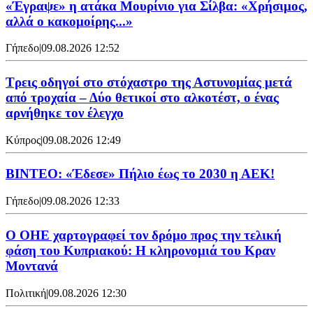
«Έγραψε» η ατάκα Μουρίνιο για Σίλβα: «Χρήσιμος,
αλλά ο κακομοίρης...»
Γήπεδο
|
09.08.2026 12:52
Τρεις οδηγοί στο στόχαστρο της Αστυνομίας μετά
από τροχαία – Δύο θετικοί στο αλκοτέστ, ο ένας
αρνήθηκε τον έλεγχο
Κύπρος
|
09.08.2026 12:49
ΒΙΝΤΕΟ: «Έδεσε» Πήλιο έως το 2030 η ΑΕΚ!
Γήπεδο
|
09.08.2026 12:33
Ο ΟΗΕ χαρτογραφεί τον δρόμο προς την τελική
φάση του Κυπριακού: Η κληρονομιά του Κραν
Μοντανά
Πολιτική
|
09.08.2026 12:30