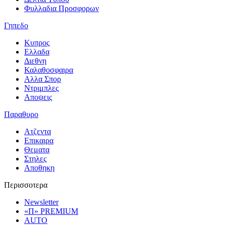
Φυλλαδια Προσφορων
Γηπεδο
Κυπρος
Ελλαδα
Διεθνη
Καλαθοσφαιρα
Αλλα Σπορ
Ντριμπλες
Αποψεις
Παραθυρο
Ατζεντα
Επικαιρα
Θεματα
Στηλες
Αποθηκη
Περισσοτερα
Newsletter
«Π» PREMIUM
AUTO