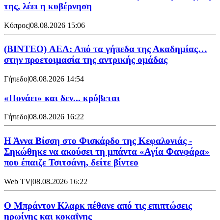
της, λέει η κυβέρνηση
Κύπρος
|
08.08.2026 15:06
(BINTEO) ΑΕΛ: Από τα γήπεδα της Ακαδημίας…
στην προετοιμασία της αντρικής ομάδας
Γήπεδο
|
08.08.2026 14:54
«Πονάει» και δεν... κρύβεται
Γήπεδο
|
08.08.2026 16:22
Η Άννα Βίσση στο Φισκάρδο της Κεφαλονιάς -
Σηκώθηκε να ακούσει τη μπάντα «Αγία Φανφάρα»
που έπαιζε Τσιτσάνη, δείτε βίντεο
Web TV
|
08.08.2026 16:22
Ο Μπράντον Κλαρκ πέθανε από τις επιπτώσεις
ηρωίνης και κοκαΐνης