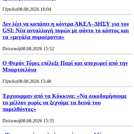
Γήπεδο
|
08.08.2026 16:04
Δεν λέει να κοπάσει η κόντρα ΑΚΕΛ–ΔΗΣΥ για τον
GSI: Νέα ανταλλαγή πυρών με φόντο το κόστος και
τα «μεγάλα συμφέροντα»
Πολιτική
|
08.08.2026 15:52
Ο Φεράν Τόρες επέλεξε Παρί και αποχωρεί από την
Μπαρτσελόνα
Γήπεδο
|
08.08.2026 15:48
Έρχιουρμαν από τα Κόκκινα: «Να οικοδομήσουμε
το μέλλον χωρίς να ξεχνάμε τα δεινά του
παρελθόντος»
Πολιτική
|
08.08.2026 15:35