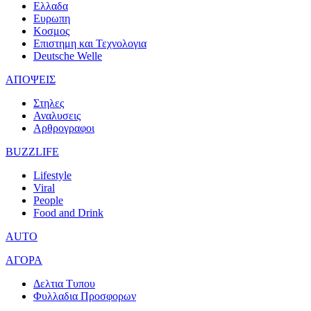
Ελλαδα
Ευρωπη
Κοσμος
Επιστημη και Τεχνολογια
Deutsche Welle
ΑΠΟΨΕΙΣ
Στηλες
Αναλυσεις
Αρθρογραφοι
BUZZLIFE
Lifestyle
Viral
People
Food and Drink
AUTO
ΑΓΟΡΑ
Δελτια Τυπου
Φυλλαδια Προσφορων