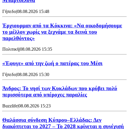
Μπαρτσελόνα
Γήπεδο
|
08.08.2026 15:48
Έρχιουρμαν από τα Κόκκινα: «Να οικοδομήσουμε
το μέλλον χωρίς να ξεχνάμε τα δεινά του
παρελθόντος»
Πολιτική
|
08.08.2026 15:35
«Έφυγε» από την ζωή ο πατέρας του Μέσι
Γήπεδο
|
08.08.2026 15:30
Άνδρος: Το νησί των Κυκλάδων που κρύβει πολύ
περισσότερα από υπέροχες παραλίες
Buzzlife
|
08.08.2026 15:23
Θαλάσσια σύνδεση Κύπρου–Ελλάδας: Δεν
διακόπτεται το 2027 – Το 2028 κρίνεται η συνέχισή