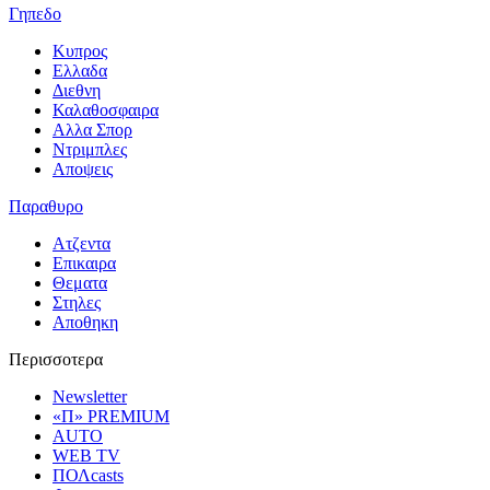
Γηπεδο
Κυπρος
Ελλαδα
Διεθνη
Καλαθοσφαιρα
Αλλα Σπορ
Ντριμπλες
Αποψεις
Παραθυρο
Ατζεντα
Επικαιρα
Θεματα
Στηλες
Αποθηκη
Περισσοτερα
Newsletter
«Π» PREMIUM
AUTO
WEB TV
ΠΟΛcasts