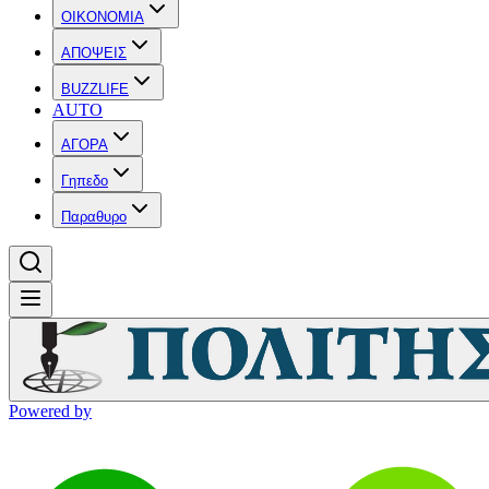
OIKONOMIA
ΑΠΟΨΕΙΣ
BUZZLIFE
AUTO
ΑΓΟΡΑ
Γηπεδο
Παραθυρο
Powered by