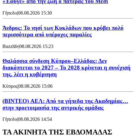
«Έφυγε» από την ζωή ο πατέρας του Μέσι
Γήπεδο
|
08.08.2026 15:30
Άνδρος: Το νησί των Κυκλάδων που κρύβει πολύ
περισσότερα από υπέροχες παραλίες
Buzzlife
|
08.08.2026 15:23
Θαλάσσια σύνδεση Κύπρου–Ελλάδας: Δεν
διακόπτεται το 2027 – Το 2028 κρίνεται η συνέχισή
της, λέει η κυβέρνηση
Κύπρος
|
08.08.2026 15:06
(BINTEO) ΑΕΛ: Από τα γήπεδα της Ακαδημίας…
στην προετοιμασία της αντρικής ομάδας
Γήπεδο
|
08.08.2026 14:54
ΤΑ ΑΚΙΝΗΤΑ ΤΗΣ ΕΒΔΟΜΑΔΑΣ