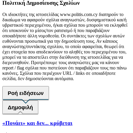
Πολιτική Δημοσίευσης Σχολίων
Οι ιδιοκτήτες της ιστοσελίδας www.politis.com.cy διατηρούν το
δικαίωμα να αφαιρούν σχόλια αναγνωστών, δυσφημιστικού και/ή
υβριστικού περιεχομένου, ή/και σχόλια που μπορούν να εκληφθεί
ότι υποκινούν το μίσος/τον ρατσισμό ή που παραβιάζουν
οποιαδήποτε άλλη νομοθεσία. Οι συντάκτες των σχολίων αυτών
ευθύνονται προσωπικά για την δημοσίευση τους. Αν κάποιος
αναγνώστης/συντάκτης σχολίου, το οποίο αφαιρείται, θεωρεί ότι
έχει στοιχεία που αποδεικνύουν το αληθές του περιεχομένου του,
μπορεί να τα αποστείλει στην διεύθυνση της ιστοσελίδας για να
διερευνηθούν. Προτρέπουμε τους αναγνώστες μας να κάνουν
report / flag σχόλια που πιστεύουν ότι παραβιάζουν τους πιο πάνω
κανόνες. Σχόλια που περιέχουν URL / links σε οποιαδήποτε
σελίδα, δεν δημοσιεύονται αυτόματα.
Ροή ειδήσεων
Δημοφιλή
«Πονάει» και δεν... κρύβεται