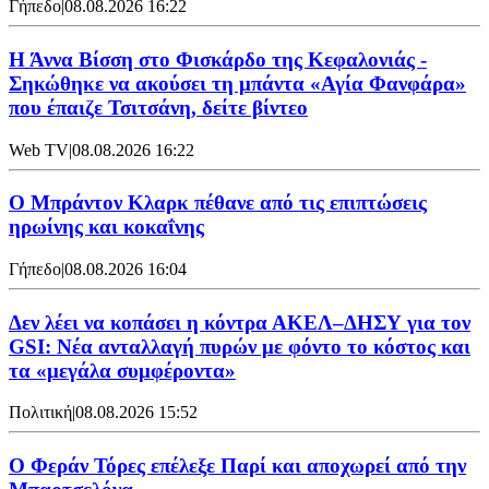
Γήπεδο
|
08.08.2026 16:22
Η Άννα Βίσση στο Φισκάρδο της Κεφαλονιάς -
Σηκώθηκε να ακούσει τη μπάντα «Αγία Φανφάρα»
που έπαιζε Τσιτσάνη, δείτε βίντεο
Web TV
|
08.08.2026 16:22
Ο Μπράντον Κλαρκ πέθανε από τις επιπτώσεις
ηρωίνης και κοκαΐνης
Γήπεδο
|
08.08.2026 16:04
Δεν λέει να κοπάσει η κόντρα ΑΚΕΛ–ΔΗΣΥ για τον
GSI: Νέα ανταλλαγή πυρών με φόντο το κόστος και
τα «μεγάλα συμφέροντα»
Πολιτική
|
08.08.2026 15:52
Ο Φεράν Τόρες επέλεξε Παρί και αποχωρεί από την