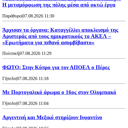
Η μεταμόρφωση της πόλης μέσα από οκτώ έργα
Παράθυρο
|
07.08.2026 11:30
Άρχισαν τα όργανα: Καταγγέλλει αποκλεισμό της
Αριστεράς από τους ημικρατικούς το ΑΚΕΛ –
«Ερωτήματα για πιθανό ασυμβίβαστο»
Πολιτική
|
07.08.2026 11:29
ΦΩΤΟ: Στην Κύπρο για τον ΑΠΟΕΛ ο Πέρες
Γήπεδο
|
07.08.2026 11:18
Με Πορτογαλικό άρωμα ο 16ος στον Ολυμπιακό
Γήπεδο
|
07.08.2026 11:04
Αργεντινή και Μεξικό στηρίζουν Ινφαντίνο