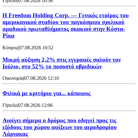
Γήπεδο
|
07.08.2026 10:56
Η Freedom Holding Corp. — Γενικός εταίρος του
αμερικανικού σταδίου του παγκόσμιου σχολικού
ομαδικού πρωταθλήματος σκακιού στην Κόστα-
Ρίκα
Κύπρος
|
07.08.2026 10:52
Μικρή αύξηση 2,2% στις εγγραφές σαλούν τον
Ιούλιο, στο 52% το ποσοστό υβριδικών
Οικονομία
|
07.08.2026 12:10
Φιλικά με κριτήριο για... κάποιους
Γήπεδο
|
07.08.2026 12:06
Ανοίγει σήμερα ο δρόμος που οδηγεί προς τις
εξόδους του χώρου αφίξεων του αεροδρομίου
Λάρνακας