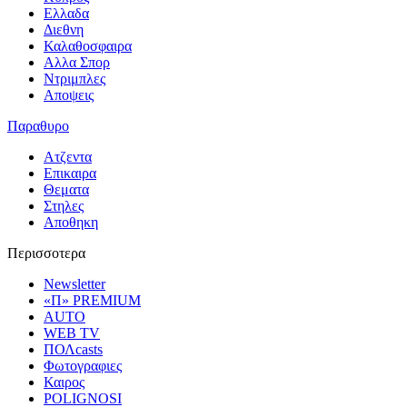
Ελλαδα
Διεθνη
Καλαθοσφαιρα
Αλλα Σπορ
Ντριμπλες
Αποψεις
Παραθυρο
Ατζεντα
Επικαιρα
Θεματα
Στηλες
Αποθηκη
Περισσοτερα
Newsletter
«Π» PREMIUM
AUTO
WEB TV
ΠΟΛcasts
Φωτογραφιες
Καιρος
POLIGNOSI