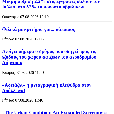
Μικρή αύξηση 2,2% στις εγγραφές σαλούν τον
Ιούλιο, στο 52% το ποσοστό υβριδικών
Οικονομία
|
07.08.2026 12:10
Φιλικά με κριτήριο για... κάποιους
Γήπεδο
|
07.08.2026 12:06
Ανοίγει σήμερα ο δρόμος που οδηγεί προς τις
εξόδους του χώρου αφίξεων του αεροδρομίου
Λάρνακας
Κύπρος
|
07.08.2026 11:49
«Αδειάζει» η μεταγραφική κλεψύδρα στον
Απόλλωνα!
Γήπεδο
|
07.08.2026 11:46
«The Urban Condition: An Expanded Screening»: