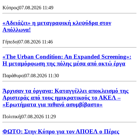
Κύπρος
|
07.08.2026 11:49
«Αδειάζει» η μεταγραφική κλεψύδρα στον
Απόλλωνα!
Γήπεδο
|
07.08.2026 11:46
«The Urban Condition: An Expanded Screening»:
Η μεταμόρφωση της πόλης μέσα από οκτώ έργα
Παράθυρο
|
07.08.2026 11:30
Άρχισαν τα όργανα: Καταγγέλλει αποκλεισμό της
Αριστεράς από τους ημικρατικούς το ΑΚΕΛ –
«Ερωτήματα για πιθανό ασυμβίβαστο»
Πολιτική
|
07.08.2026 11:29
ΦΩΤΟ: Στην Κύπρο για τον ΑΠΟΕΛ ο Πέρες