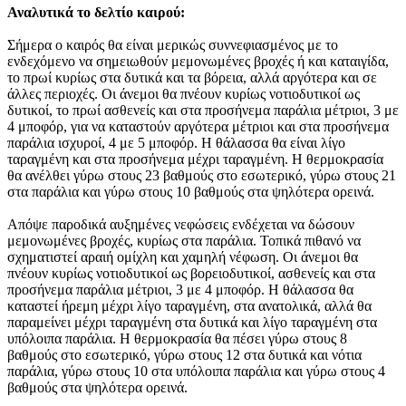
Αναλυτικά το δελτίο καιρού:
Σήμερα ο καιρός θα είναι μερικώς συννεφιασμένος με το
ενδεχόμενο να σημειωθούν μεμονωμένες βροχές ή και καταιγίδα,
το πρωί κυρίως στα δυτικά και τα βόρεια, αλλά αργότερα και σε
άλλες περιοχές. Οι άνεμοι θα πνέουν κυρίως νοτιοδυτικοί ως
δυτικοί, το πρωί ασθενείς και στα προσήνεμα παράλια μέτριοι, 3 με
4 μποφόρ, για να καταστούν αργότερα μέτριοι και στα προσήνεμα
παράλια ισχυροί, 4 με 5 μποφόρ. Η θάλασσα θα είναι λίγο
ταραγμένη και στα προσήνεμα μέχρι ταραγμένη. Η θερμοκρασία
θα ανέλθει γύρω στους 23 βαθμούς στο εσωτερικό, γύρω στους 21
στα παράλια και γύρω στους 10 βαθμούς στα ψηλότερα ορεινά.
Απόψε παροδικά αυξημένες νεφώσεις ενδέχεται να δώσουν
μεμονωμένες βροχές, κυρίως στα παράλια. Τοπικά πιθανό να
σχηματιστεί αραιή ομίχλη και χαμηλή νέφωση. Οι άνεμοι θα
πνέουν κυρίως νοτιοδυτικοί ως βορειοδυτικοί, ασθενείς και στα
προσήνεμα παράλια μέτριοι, 3 με 4 μποφόρ. Η θάλασσα θα
καταστεί ήρεμη μέχρι λίγο ταραγμένη, στα ανατολικά, αλλά θα
παραμείνει μέχρι ταραγμένη στα δυτικά και λίγο ταραγμένη στα
υπόλοιπα παράλια. Η θερμοκρασία θα πέσει γύρω στους 8
βαθμούς στο εσωτερικό, γύρω στους 12 στα δυτικά και νότια
παράλια, γύρω στους 10 στα υπόλοιπα παράλια και γύρω στους 4
βαθμούς στα ψηλότερα ορεινά.