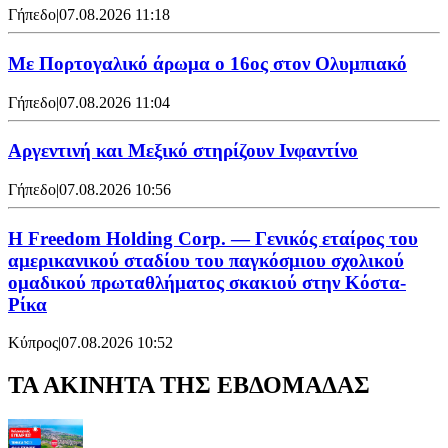
Γήπεδο
|
07.08.2026 11:18
Με Πορτογαλικό άρωμα ο 16ος στον Ολυμπιακό
Γήπεδο
|
07.08.2026 11:04
Αργεντινή και Μεξικό στηρίζουν Ινφαντίνο
Γήπεδο
|
07.08.2026 10:56
Η Freedom Holding Corp. — Γενικός εταίρος του
αμερικανικού σταδίου του παγκόσμιου σχολικού
ομαδικού πρωταθλήματος σκακιού στην Κόστα-
Ρίκα
Κύπρος
|
07.08.2026 10:52
ΤΑ ΑΚΙΝΗΤΑ ΤΗΣ ΕΒΔΟΜΑΔΑΣ