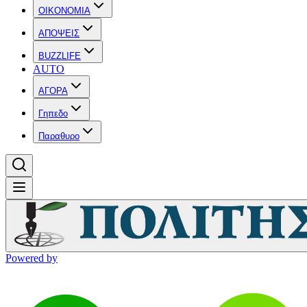
OIKONOMIA
ΑΠΟΨΕΙΣ
BUZZLIFE
AUTO
ΑΓΟΡΑ
Γηπεδο
Παραθυρο
Powered by