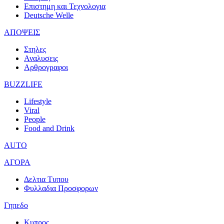
Επιστημη και Τεχνολογια
Deutsche Welle
ΑΠΟΨΕΙΣ
Στηλες
Αναλυσεις
Αρθρογραφοι
BUZZLIFE
Lifestyle
Viral
People
Food and Drink
AUTO
ΑΓΟΡΑ
Δελτια Τυπου
Φυλλαδια Προσφορων
Γηπεδο
Κυπρος