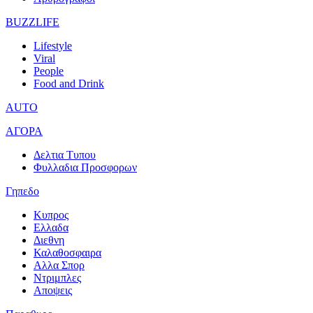
BUZZLIFE
Lifestyle
Viral
People
Food and Drink
AUTO
ΑΓΟΡΑ
Δελτια Τυπου
Φυλλαδια Προσφορων
Γηπεδο
Κυπρος
Ελλαδα
Διεθνη
Καλαθοσφαιρα
Αλλα Σπορ
Ντριμπλες
Αποψεις