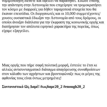
νομιμοποίηση διέθετε και οφείλει να παραιτηθεί. Έδωσε επίσης
την απάντηση στην Αστυνομία που επιχείρησε να τρομοκρατήσει
τον κόσμο με διαρροές για δήθεν ταραχοποιά στοιχεία που θα
έκαναν επεισόδια. Οι διοργανωτές και οι 10,000 συμμετέχοντες/
χουσες ουσιαστικά έδιωξαν την Αστυνομία από τους δρόμους, οι
οποίοι άνοιξαν διάπλατα για την έκφραση της κοινωνικής οργής και
διατήρησαν τον απόλυτα ειρηνικό χαρακτήρα της πορείας, όπως
είχαμε εξαγγείλει.
Μιας οργής που πήρε σαφή πολιτική μορφή, έστειλε το έτσι κι
αλλιώς αντισυνταγματικό διάταγμα απαγόρευσης συναθροίσεων
στον κάλαθο των αχρήστων και βροντοφώναξε πως οι μέρες της
αφθονίας τους είναι όντως μετρημένες!
Συντονιστικό Ως Δαμέ! #ωςδαμε20_2 #enough20_2