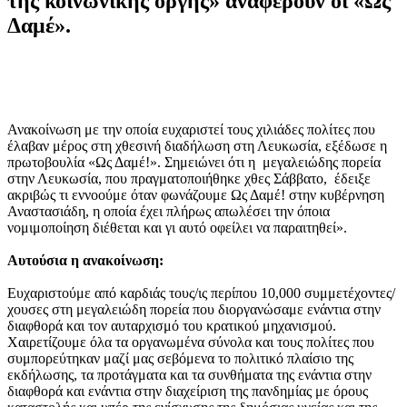
της κοινωνικής οργής» αναφέρουν οι «Ως
Δαμέ».
Ανακοίνωση με την οποία ευχαριστεί τους χιλιάδες πολίτες που
έλαβαν μέρος στη χθεσινή διαδήλωση στη Λευκωσία, εξέδωσε η
πρωτοβουλία «Ως Δαμέ!». Σημειώνει ότι η μεγαλειώδης πορεία
στην Λευκωσία, που πραγματοποιήθηκε χθες Σάββατο, έδειξε
ακριβώς τι εννοούμε όταν φωνάζουμε Ως Δαμέ! στην κυβέρνηση
Αναστασιάδη, η οποία έχει πλήρως απωλέσει την όποια
νομιμοποίηση διέθεται και γι αυτό οφείλει να παραιτηθεί».
Αυτούσια η ανακοίνωση:
Ευχαριστούμε από καρδιάς τους/ις περίπου 10,000 συμμετέχοντες/
χουσες στη μεγαλειώδη πορεία που διοργανώσαμε ενάντια στην
διαφθορά και τον αυταρχισμό του κρατικού μηχανισμού.
Χαιρετίζουμε όλα τα οργανωμένα σύνολα και τους πολίτες που
συμπορεύτηκαν μαζί μας σεβόμενα το πολιτικό πλαίσιο της
εκδήλωσης, τα προτάγματα και τα συνθήματα της ενάντια στην
διαφθορά και ενάντια στην διαχείριση της πανδημίας με όρους