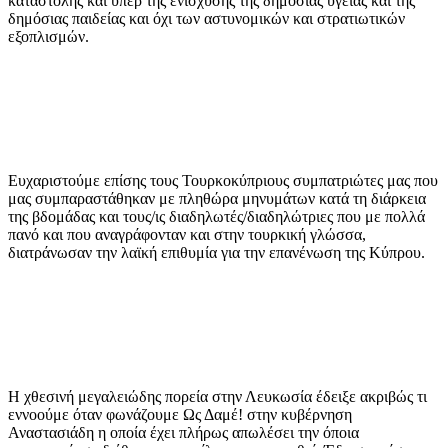
καταστολής και υπέρ της ενίσχυσης της δημόσιας υγείας και της
δημόσιας παιδείας και όχι των αστυνομικών και στρατιωτικών
εξοπλισμών.
Ευχαριστούμε επίσης τους Τουρκοκύπριους συμπατριώτες μας που
μας συμπαραστάθηκαν με πληθώρα μηνυμάτων κατά τη διάρκεια
της βδομάδας και τους/ις διαδηλωτές/διαδηλώτριες που με πολλά
πανό και που αναγράφονταν και στην τουρκική γλώσσα,
διατράνωσαν την λαϊκή επιθυμία για την επανένωση της Κύπρου.
Η χθεσινή μεγαλειώδης πορεία στην Λευκωσία έδειξε ακριβώς τι
εννοούμε όταν φωνάζουμε Ως Δαμέ! στην κυβέρνηση
Αναστασιάδη η οποία έχει πλήρως απωλέσει την όποια