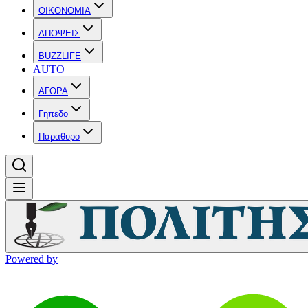
OIKONOMIA
ΑΠΟΨΕΙΣ
BUZZLIFE
AUTO
ΑΓΟΡΑ
Γηπεδο
Παραθυρο
Powered by