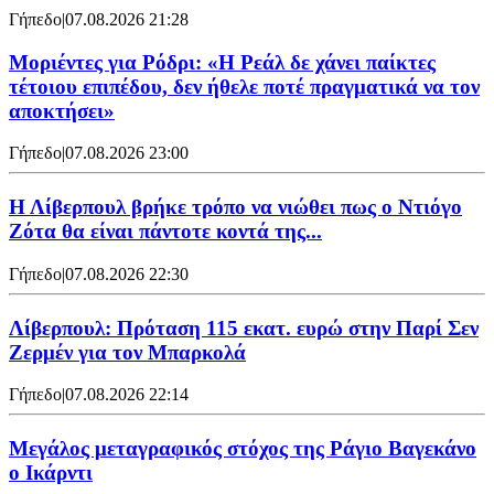
Γήπεδο
|
07.08.2026 21:28
Μοριέντες για Ρόδρι: «Η Ρεάλ δε χάνει παίκτες
τέτοιου επιπέδου, δεν ήθελε ποτέ πραγματικά να τον
αποκτήσει»
Γήπεδο
|
07.08.2026 23:00
Η Λίβερπουλ βρήκε τρόπο να νιώθει πως ο Ντιόγο
Ζότα θα είναι πάντοτε κοντά της...
Γήπεδο
|
07.08.2026 22:30
Λίβερπουλ: Πρόταση 115 εκατ. ευρώ στην Παρί Σεν
Ζερμέν για τον Μπαρκολά
Γήπεδο
|
07.08.2026 22:14
Μεγάλος μεταγραφικός στόχος της Ράγιο Βαγεκάνο
ο Ικάρντι