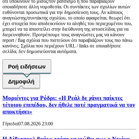
ότι υποκινούν το μίσος/τον ρατσισμό ή που παραβιάζουν
οποιαδήποτε άλλη νομοθεσία. Οι συντάκτες των σχολίων αυτών
ευθύνονται προσωπικά για την δημοσίευση τους. Αν κάποιος
αναγνώστης/συντάκτης σχολίου, το οποίο αφαιρείται, θεωρεί ότι
έχει στοιχεία που αποδεικνύουν το αληθές του περιεχομένου του,
μπορεί να τα αποστείλει στην διεύθυνση της ιστοσελίδας για να
διερευνηθούν. Προτρέπουμε τους αναγνώστες μας να κάνουν
report / flag σχόλια που πιστεύουν ότι παραβιάζουν τους πιο πάνω
κανόνες. Σχόλια που περιέχουν URL / links σε οποιαδήποτε
σελίδα, δεν δημοσιεύονται αυτόματα.
Ροή ειδήσεων
Δημοφιλή
Μοριέντες για Ρόδρι: «Η Ρεάλ δε χάνει παίκτες
τέτοιου επιπέδου, δεν ήθελε ποτέ πραγματικά να τον
αποκτήσει»
Γήπεδο
|
07.08.2026 23:00
Η Λίβερπουλ βρήκε τρόπο να νιώθει πως ο Ντιόγο