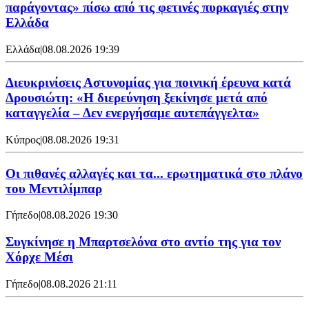
παράγοντας» πίσω από τις φετινές πυρκαγιές στην
Ελλάδα
Ελλάδα
|
08.08.2026 19:39
Διευκρινίσεις Αστυνομίας για ποινική έρευνα κατά
Δρουσιώτη: «Η διερεύνηση ξεκίνησε μετά από
καταγγελία – Δεν ενεργήσαμε αυτεπάγγελτα»
Κύπρος
|
08.08.2026 19:31
Οι πιθανές αλλαγές και τα... ερωτηματικά στο πλάνο
του Μεντιλίμπαρ
Γήπεδο
|
08.08.2026 19:30
Συγκίνησε η Μπαρτσελόνα στο αντίο της για τον
Χόρχε Μέσι
Γήπεδο
|
08.08.2026 21:11