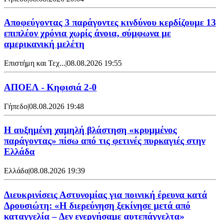
Αποφεύγοντας 3 παράγοντες κινδύνου κερδίζουμε 13
επιπλέον χρόνια χωρίς άνοια, σύμφωνα με
αμερικανική μελέτη
Επιστήμη και Τεχ...
|
08.08.2026 19:55
ΑΠΟΕΛ - Κηφισιά 2-0
Γήπεδο
|
08.08.2026 19:48
Η αυξημένη χαμηλή βλάστηση «κρυμμένος
παράγοντας» πίσω από τις φετινές πυρκαγιές στην
Ελλάδα
Ελλάδα
|
08.08.2026 19:39
Διευκρινίσεις Αστυνομίας για ποινική έρευνα κατά
Δρουσιώτη: «Η διερεύνηση ξεκίνησε μετά από
καταγγελία – Δεν ενεργήσαμε αυτεπάγγελτα»