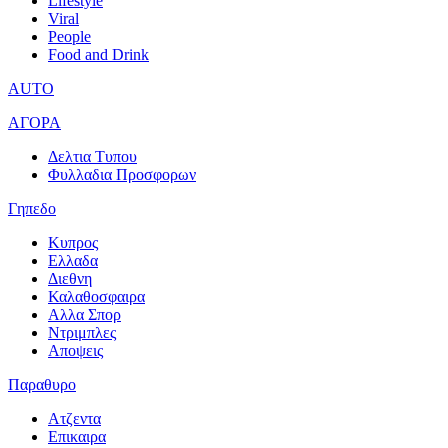
Lifestyle
Viral
People
Food and Drink
AUTO
ΑΓΟΡΑ
Δελτια Τυπου
Φυλλαδια Προσφορων
Γηπεδο
Κυπρος
Ελλαδα
Διεθνη
Καλαθοσφαιρα
Αλλα Σπορ
Ντριμπλες
Αποψεις
Παραθυρο
Ατζεντα
Επικαιρα