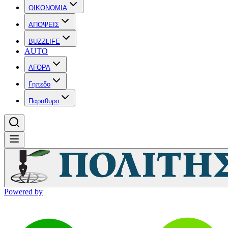
OIKONOMIA
ΑΠΟΨΕΙΣ
BUZZLIFE
AUTO
ΑΓΟΡΑ
Γηπεδο
Παραθυρο
Powered by