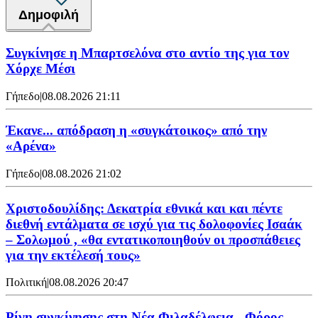
Δημοφιλή
Συγκίνησε η Μπαρτσελόνα στο αντίο της για τον
Χόρχε Μέσι
Γήπεδο
|
08.08.2026 21:11
Έκανε... απόδραση η «συγκάτοικος» από την
«Αρένα»
Γήπεδο
|
08.08.2026 21:02
Χριστοδουλίδης: Δεκατρία εθνικά και και πέντε
διεθνή εντάλματα σε ισχύ για τις δολοφονίες Ισαάκ
– Σολωμού , «θα εντατικοποιηθούν οι προσπάθειες
για την εκτέλεσή τους»
Πολιτική
|
08.08.2026 20:47
Ρίγη συγκίνησης στη Νέα Φιλαδέλφεια - Φόρος