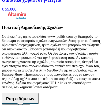
Οικιστικό χωράφι στην Πέγεια
€ 55,000
Πολιτική Δημοσίευσης Σχολίων
Οι ιδιοκτήτες της ιστοσελίδας www.politis.com.cy διατηρούν το
δικαίωμα να αφαιρούν σχόλια αναγνωστών, δυσφημιστικού και/ή
υβριστικού περιεχομένου, ή/και σχόλια που μπορούν να εκληφθεί
ότι υποκινούν το μίσος/τον ρατσισμό ή που παραβιάζουν
οποιαδήποτε άλλη νομοθεσία. Οι συντάκτες των σχολίων αυτών
ευθύνονται προσωπικά για την δημοσίευση τους. Αν κάποιος
αναγνώστης/συντάκτης σχολίου, το οποίο αφαιρείται, θεωρεί ότι
έχει στοιχεία που αποδεικνύουν το αληθές του περιεχομένου του,
μπορεί να τα αποστείλει στην διεύθυνση της ιστοσελίδας για να
διερευνηθούν. Προτρέπουμε τους αναγνώστες μας να κάνουν
report / flag σχόλια που πιστεύουν ότι παραβιάζουν τους πιο πάνω
κανόνες. Σχόλια που περιέχουν URL / links σε οποιαδήποτε
σελίδα, δεν δημοσιεύονται αυτόματα.
Ροή ειδήσεων