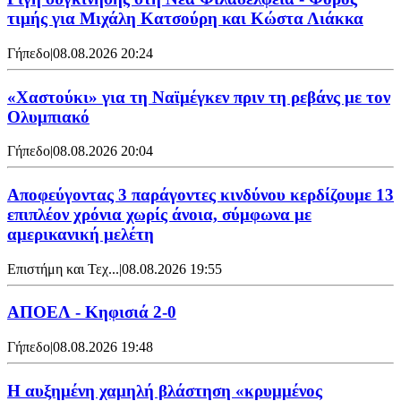
τιμής για Μιχάλη Κατσούρη και Κώστα Λιάκκα
Γήπεδο
|
08.08.2026 20:24
«Χαστούκι» για τη Ναϊμέγκεν πριν τη ρεβάνς με τον
Ολυμπιακό
Γήπεδο
|
08.08.2026 20:04
Αποφεύγοντας 3 παράγοντες κινδύνου κερδίζουμε 13
επιπλέον χρόνια χωρίς άνοια, σύμφωνα με
αμερικανική μελέτη
Επιστήμη και Τεχ...
|
08.08.2026 19:55
ΑΠΟΕΛ - Κηφισιά 2-0
Γήπεδο
|
08.08.2026 19:48
Η αυξημένη χαμηλή βλάστηση «κρυμμένος