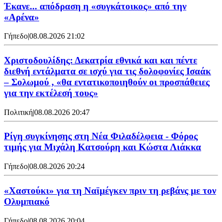
Έκανε... απόδραση η «συγκάτοικος» από την
«Αρένα»
Γήπεδο
|
08.08.2026 21:02
Χριστοδουλίδης: Δεκατρία εθνικά και και πέντε
διεθνή εντάλματα σε ισχύ για τις δολοφονίες Ισαάκ
– Σολωμού , «θα εντατικοποιηθούν οι προσπάθειες
για την εκτέλεσή τους»
Πολιτική
|
08.08.2026 20:47
Ρίγη συγκίνησης στη Νέα Φιλαδέλφεια - Φόρος
τιμής για Μιχάλη Κατσούρη και Κώστα Λιάκκα
Γήπεδο
|
08.08.2026 20:24
«Χαστούκι» για τη Ναϊμέγκεν πριν τη ρεβάνς με τον
Ολυμπιακό
Γήπεδο
|
08.08.2026 20:04