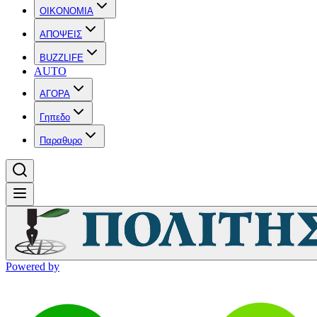
OIKONOMIA
ΑΠΟΨΕΙΣ
BUZZLIFE
AUTO
ΑΓΟΡΑ
Γηπεδο
Παραθυρο
Powered by