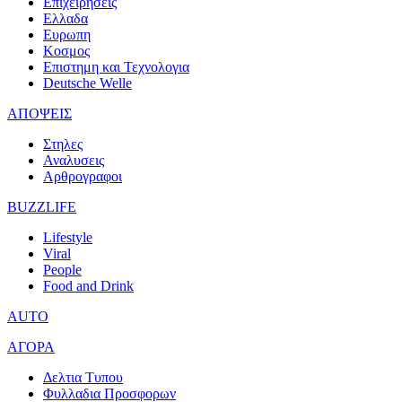
Επιχειρησεις
Ελλαδα
Ευρωπη
Κοσμος
Επιστημη και Τεχνολογια
Deutsche Welle
ΑΠΟΨΕΙΣ
Στηλες
Αναλυσεις
Αρθρογραφοι
BUZZLIFE
Lifestyle
Viral
People
Food and Drink
AUTO
ΑΓΟΡΑ
Δελτια Τυπου
Φυλλαδια Προσφορων