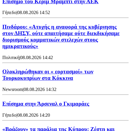
Επίσημο του Κερίμ Μράμπτι στην ΑΕK
Γήπεδο
|
08.08.2026 14:52
Πινδάρου: «Ατυχής η αναφορά της κυβέρνησης
στον ΔΗΣΥ, ούτε απαιτήσαμε ούτε διεκδικήσαμε
διορισμούς κομματικών στελεχών στους
ημικρατικούς»
Πολιτική
|
08.08.2026 14:42
Ολοκληρώθηκαν οι « εορτασμοί» των
Τουρκοκυπρίων στα Κόκκινα
Newsroom
|
08.08.2026 14:32
Επίσημα στην Άρσεναλ ο Γκιμαράες
Γήπεδο
|
08.08.2026 14:20
«Βράζουν» τα παράλια της Κύπρου: Ζέστη και