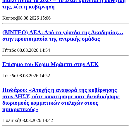
διακόπτεται το 2027 – Το 2028 κρίνεται η συνέχισή
της, λέει η κυβέρνηση
Κύπρος
|
08.08.2026 15:06
(BINTEO) ΑΕΛ: Από τα γήπεδα της Ακαδημίας…
στην προετοιμασία της αντρικής ομάδας
Γήπεδο
|
08.08.2026 14:54
Επίσημο του Κερίμ Μράμπτι στην ΑΕK
Γήπεδο
|
08.08.2026 14:52
Πινδάρου: «Ατυχής η αναφορά της κυβέρνησης
στον ΔΗΣΥ, ούτε απαιτήσαμε ούτε διεκδικήσαμε
διορισμούς κομματικών στελεχών στους
ημικρατικούς»
Πολιτική
|
08.08.2026 14:42