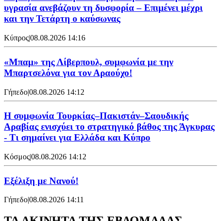
υγρασία ανεβάζουν τη δυσφορία – Επιμένει μέχρι
και την Τετάρτη ο καύσωνας
Κύπρος
|
08.08.2026 14:16
«Μπαμ» της Λίβερπουλ, συμφωνία με την
Μπαρτσελόνα για τον Αραούχο!
Γήπεδο
|
08.08.2026 14:12
Η συμφωνία Τουρκίας–Πακιστάν–Σαουδικής
Αραβίας ενισχύει το στρατηγικό βάθος της Άγκυρας
- Τι σημαίνει για Ελλάδα και Κύπρο
Κόσμος
|
08.08.2026 14:12
Εξέλιξη με Νανού!
Γήπεδο
|
08.08.2026 14:11
ΤΑ ΑΚΙΝΗΤΑ ΤΗΣ ΕΒΔΟΜΑΔΑΣ