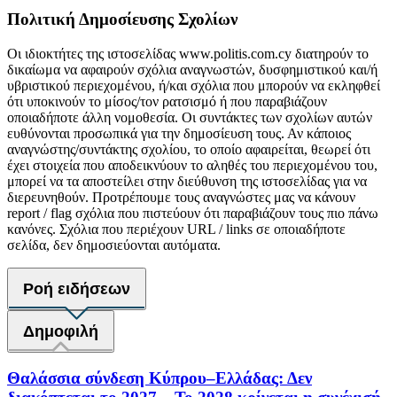
Πολιτική Δημοσίευσης Σχολίων
Οι ιδιοκτήτες της ιστοσελίδας www.politis.com.cy διατηρούν το
δικαίωμα να αφαιρούν σχόλια αναγνωστών, δυσφημιστικού και/ή
υβριστικού περιεχομένου, ή/και σχόλια που μπορούν να εκληφθεί
ότι υποκινούν το μίσος/τον ρατσισμό ή που παραβιάζουν
οποιαδήποτε άλλη νομοθεσία. Οι συντάκτες των σχολίων αυτών
ευθύνονται προσωπικά για την δημοσίευση τους. Αν κάποιος
αναγνώστης/συντάκτης σχολίου, το οποίο αφαιρείται, θεωρεί ότι
έχει στοιχεία που αποδεικνύουν το αληθές του περιεχομένου του,
μπορεί να τα αποστείλει στην διεύθυνση της ιστοσελίδας για να
διερευνηθούν. Προτρέπουμε τους αναγνώστες μας να κάνουν
report / flag σχόλια που πιστεύουν ότι παραβιάζουν τους πιο πάνω
κανόνες. Σχόλια που περιέχουν URL / links σε οποιαδήποτε
σελίδα, δεν δημοσιεύονται αυτόματα.
Ροή ειδήσεων
Δημοφιλή
Θαλάσσια σύνδεση Κύπρου–Ελλάδας: Δεν