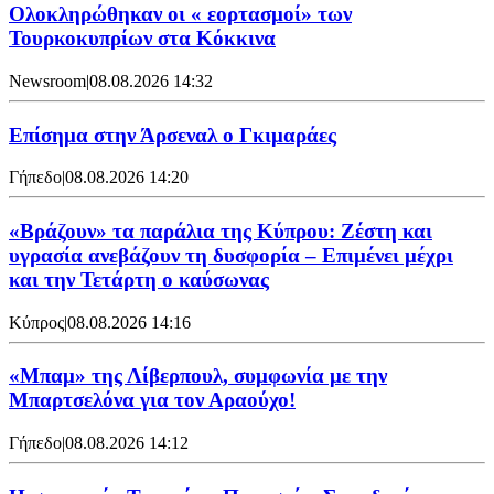
Ολοκληρώθηκαν οι « εορτασμοί» των
Τουρκοκυπρίων στα Κόκκινα
Newsroom
|
08.08.2026 14:32
Επίσημα στην Άρσεναλ ο Γκιμαράες
Γήπεδο
|
08.08.2026 14:20
«Βράζουν» τα παράλια της Κύπρου: Ζέστη και
υγρασία ανεβάζουν τη δυσφορία – Επιμένει μέχρι
και την Τετάρτη ο καύσωνας
Κύπρος
|
08.08.2026 14:16
«Μπαμ» της Λίβερπουλ, συμφωνία με την
Μπαρτσελόνα για τον Αραούχο!
Γήπεδο
|
08.08.2026 14:12