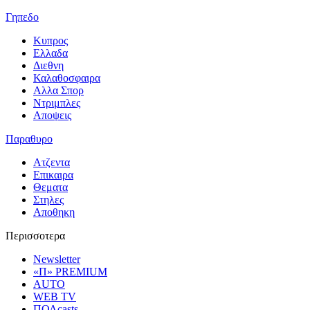
Γηπεδο
Κυπρος
Ελλαδα
Διεθνη
Καλαθοσφαιρα
Αλλα Σπορ
Ντριμπλες
Αποψεις
Παραθυρο
Ατζεντα
Επικαιρα
Θεματα
Στηλες
Αποθηκη
Περισσοτερα
Newsletter
«Π» PREMIUM
AUTO
WEB TV
ΠΟΛcasts